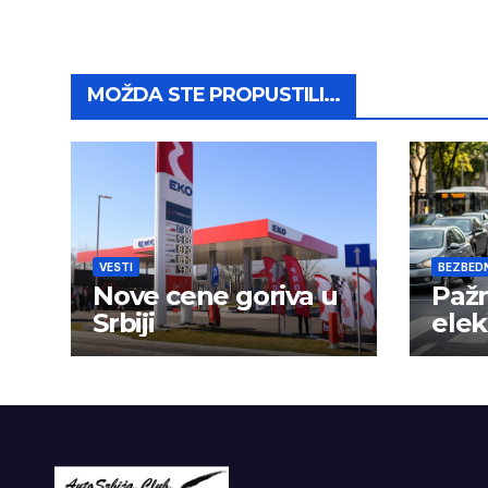
MOŽDA STE PROPUSTILI...
VESTI
BEZBED
Nove cene goriva u
Pažn
Srbiji
elek
nije