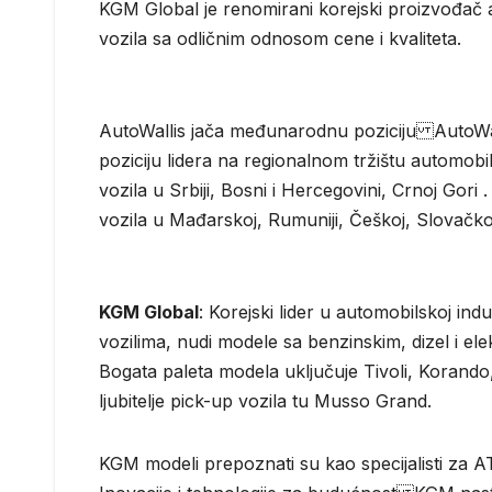
KGM Global je renomirani korejski proizvođač
vozila sa odličnim odnosom cene i kvaliteta.
AutoWallis jača međunarodnu poziciju AutoWal
poziciju lidera na regionalnom tržištu automobi
vozila u Srbiji, Bosni i Hercegovini, Crnoj Gor
vozila u Mađarskoj, Rumuniji, Češkoj, Slovačkoj i
KGM Global
: Korejski lider u automobilskoj in
vozilima, nudi modele sa benzinskim, dizel i e
Bogata paleta modela uključuje Tivoli, Korando,
ljubitelje pick-up vozila tu Musso Grand.
KGM modeli prepoznati su kao specijalisti za 