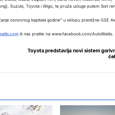
g), Suzuki, Toyota i Wigo, te pruža usluge putem Sixt ren
ećanje osnovnog kapitala godine” u sklopu prestižne GSE A
allis.com
ili nas pratite na www.facebook.com/AutoWallis.
Toyota predstavlja novi sistem goriv
ćel