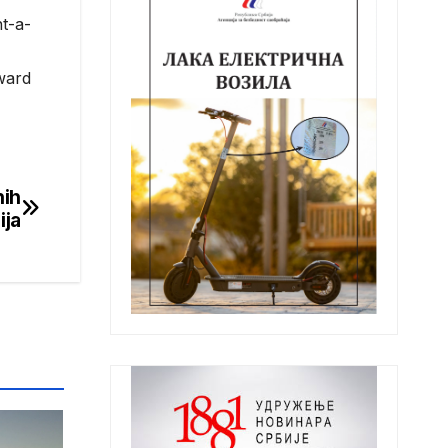
t-a-
ward
nih
ija