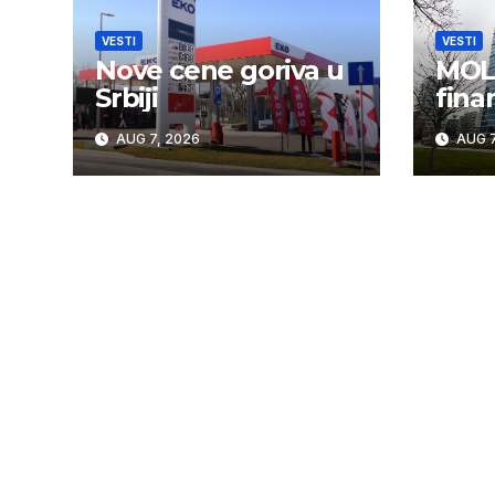
VESTI
VESTI
Nove cene goriva u
MOL 
Srbiji
fina
AUG 7, 2026
AUG 7