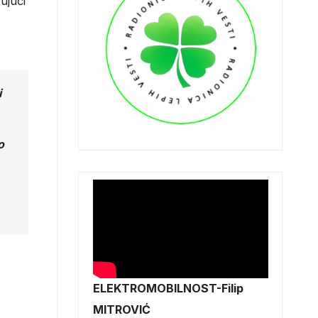
ujući
i
o
ELEKTROMOBILNOST-Filip
MITROVIĆ