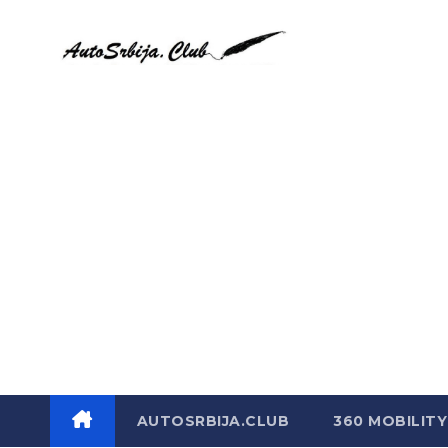
Skip
to
content
AUTOSRBIJA.CLUB
360 MOBILITY