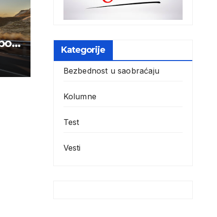
po
Kategorije
biji
Bezbednost u saobraćaju
Kolumne
Test
Vesti