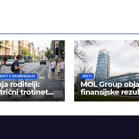
NOST U SAOBRAĆAJU
VESTI
ja roditelji:
MOL Group obja
trični trotinet
finansijske rezu
 igračka