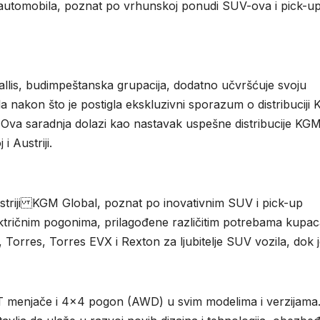
 automobila, poznat po vrhunskoj ponudi SUV-ova i pick-u
lis, budimpeštanska grupacija, dodatno učvršćuje svoju
la nakon što je postigla ekskluzivni sporazum o distribuciji
i . Ova saradnja dolazi kao nastavak uspešne distribucije KG
 Austriji.
dustriji KGM Global, poznat po inovativnim SUV i pick-up
lektričnim pogonima, prilagođene različitim potrebama kupac
 Torres, Torres EVX i Rexton za ljubitelje SUV vozila, dok 
AT menjače i 4×4 pogon (AWD) u svim modelima i verzijama