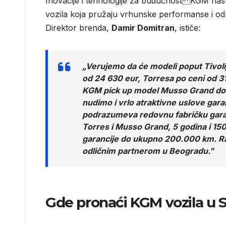
Inovacije i tehnologije za budućnost KGM nasta
vozila koja pružaju vrhunske performanse i od
Direktor brenda,
Damir Domitran
, ističe:
„Verujemo da će modeli poput Tivolij
od 24 630 eur, Torresa po ceni od 31
KGM pick up model Musso Grand dola
nudimo i vrlo atraktivne uslove gara
podrazumeva redovnu fabričku garan
Torres i Musso Grand, 5 godina i 15
garancije do ukupno 200.000 km. R
odličnim partnerom u Beogradu.”
Gde pronaći KGM vozila u Sr