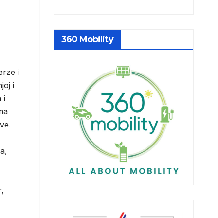
360 Mobility
rze i
oj i
 i
ima
ve.
a,
r,