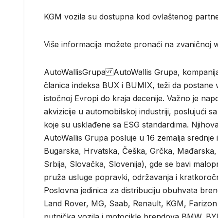
KGM vozila su dostupna kod ovlaštenog partner
Više informacija možete pronaći na zvaničnoj 
AutoWallisGrupa AutoWallis Grupa, kompanija 
članica indeksa BUX i BUMIX, teži da postane vo
istočnoj Evropi do kraja decenije. Važno je nap
akvizicije u automobilskoj industriji, poslujući 
koje su usklađene sa ESG standardima. Njihova p
AutoWallis Grupa posluje u 16 zemalja srednje i
Bugarska, Hrvatska, Češka, Grčka, Mađarska, 
Srbija, Slovačka, Slovenija), gde se bavi malo
pruža usluge popravki, održavanja i kratkoročn
Poslovna jedinica za distribuciju obuhvata bre
Land Rover, MG, Saab, Renault, KGM, Farizon i
putnička vozila i motocikle brendova BMW, BYD