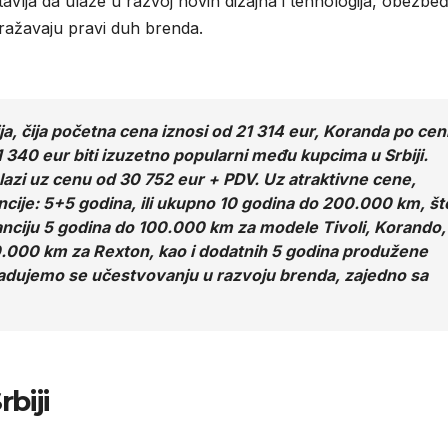
vlja da ulaže u razvoj novih dizajna i tehnologija, obezbeđ
ražavaju pravi duh brenda.
a, čija početna cena iznosi od 21 314 eur, Koranda po cen
 340 eur biti izuzetno popularni među kupcima u Srbiji.
zi uz cenu od 30 752 eur + PDV. Uz atraktivne cene,
ncije: 5+5 godina, ili ukupno 10 godina do 200.000 km, št
ciju 5 godina do 100.000 km za modele Tivoli, Korando,
0.000 km za Rexton, kao i dodatnih 5 godina produžene
adujemo se učestvovanju u razvoju brenda, zajedno sa
biji