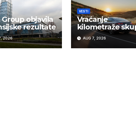
VESTI
Group objavila
Vraćanje
nsijske rezultate
kilometraže sku
košta vozače u Sr
, 2026
AUG 7, 2026