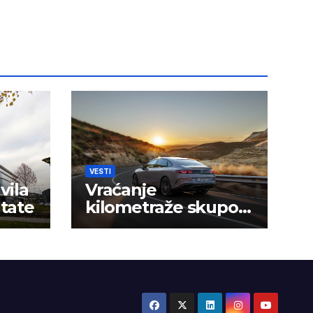
VESTI
vila
Vraćanje
ltate
kilometraže skupo
košta vozače u Srbiji