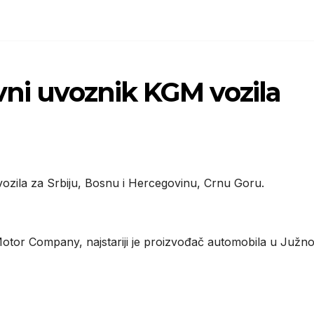
vni uvoznik KGM vozila
 vozila za Srbiju, Bosnu i Hercegovinu, Crnu Goru.
Motor Company, najstariji je proizvođač automobila u Južno