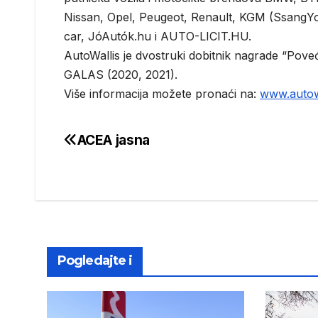
Nissan, Opel, Peugeot, Renault, KGM (SsangYon
car, JóAutók.hu i AUTO-LICIT.HU.
AutoWallis je dvostruki dobitnik nagrade “Pov
GALAS (2020, 2021).
Više informacija možete pronaći na:
www.autow
ACEA jasna
Post
navigation
Pogledajte i