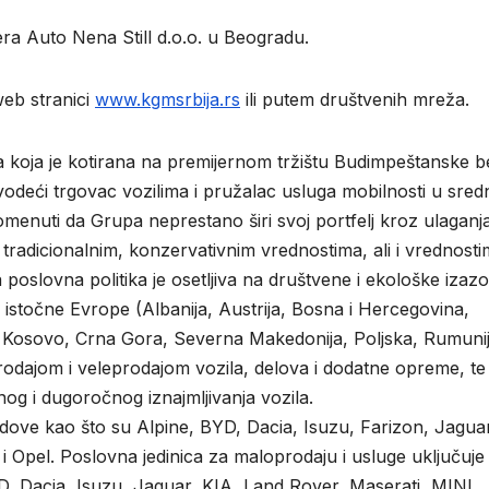
a Auto Nena Still d.o.o. u Beogradu.
web stranici
www.kgmsrbija.rs
ili putem društvenih mreža.
koja je kotirana na premijernom tržištu Budimpeštanske be
deći trgovac vozilima i pružalac usluga mobilnosti u srednj
omenuti da Grupa neprestano širi svoj portfelj kroz ulaganja
sa tradicionalnim, konzervativnim vrednostima, ali i vrednost
oslovna politika je osetljiva na društvene i ekološke izazo
 istočne Evrope (Albanija, Austrija, Bosna i Hercegovina,
Kosovo, Crna Gora, Severna Makedonija, Poljska, Rumunij
prodajom i veleprodajom vozila, delova i dodatne opreme, te
og i dugoročnog iznajmljivanja vozila.
ndove kao što su Alpine, BYD, Dacia, Isuzu, Farizon, Jagua
 Opel. Poslovna jedinica za maloprodaju i usluge uključuje
, Dacia, Isuzu, Jaguar, KIA, Land Rover, Maserati, MINI,