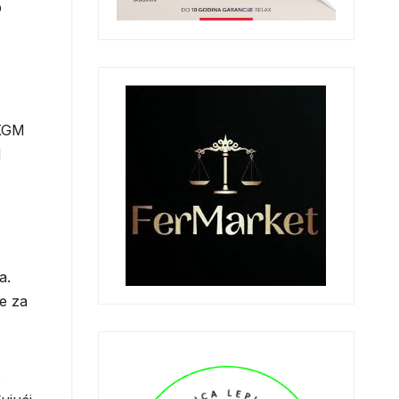
p
 KGM
M
a.
je za
.