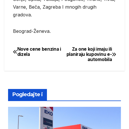
Varne, Beča, Zagreba I mnogih drugih
gradova.
Beograd-Ženeva.
Nove cene benzina i
Za one koji imaju ili
Post
dizela
planiraju kupovinu e-
automobila
navigation
Pogledajte i