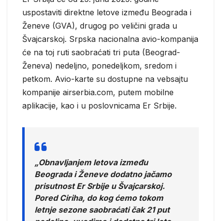
uspostaviti direktne letove između Beograda i
Ženeve (GVA), drugog po veličini grada u
Švajcarskoj. Srpska nacionalna avio-kompanija
će na toj ruti saobraćati tri puta (Beograd-
Ženeva) nedeljno, ponedeljkom, sredom i
petkom. Avio-karte su dostupne na vebsajtu
kompanije airserbia.com, putem mobilne
aplikacije, kao i u poslovnicama Er Srbije.
„Obnavljanjem letova između
Beograda i Ženeve dodatno jačamo
prisutnost Er Srbije u Švajcarskoj.
Pored Ciriha, do kog ćemo tokom
letnje sezone saobraćati čak 21 put