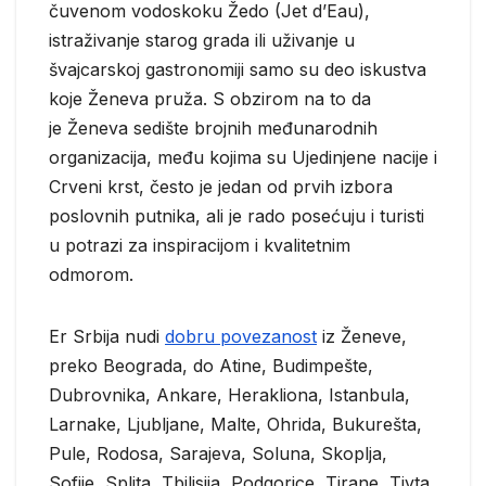
čuvenom vodoskoku Žedo (Jet d’Eau),
istraživanje starog grada ili uživanje u
švajcarskoj gastronomiji samo su deo iskustva
koje Ženeva pruža. S obzirom na to da
je Ženeva sedište brojnih međunarodnih
organizacija, među kojima su Ujedinjene nacije i
Crveni krst, često je jedan od prvih izbora
poslovnih putnika, ali je rado posećuju i turisti
u potrazi za inspiracijom i kvalitetnim
odmorom.
Er Srbija nudi
dobru povezanost
iz Ženeve,
preko Beograda, do Atine, Budimpešte,
Dubrovnika, Ankare, Herakliona, Istanbula,
Larnake, Ljubljane, Malte, Ohrida, Bukurešta,
Pule, Rodosa, Sarajeva, Soluna, Skoplja,
Sofije, Splita, Tbilisija, Podgorice, Tirane, Tivta,