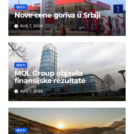
VESTI
Nove cene goriva u Srbiji
AUG 7, 2026
VESTI
MOL Group objavila
finansijske rezultate
AUG 7, 2026
VESTI