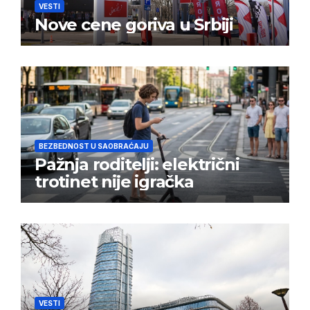
VESTI
Nove cene goriva u Srbiji
BEZBEDNOST U SAOBRAĆAJU
Pažnja roditelji: električni
trotinet nije igračka
VESTI