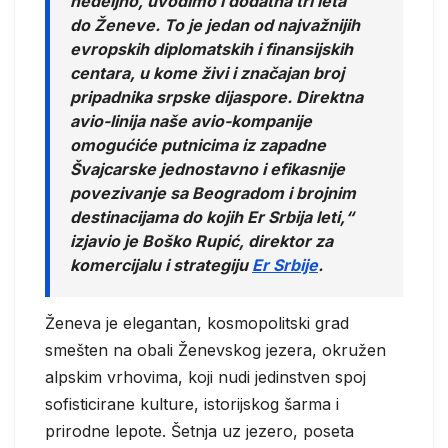
nedeljno, uvodimo i dodatna tri leta
do Ženeve. To je jedan od najvažnijih
evropskih diplomatskih i finansijskih
centara, u kome živi i značajan broj
pripadnika srpske dijaspore. Direktna
avio-linija naše avio-kompanije
omogućiće putnicima iz zapadne
Švajcarske jednostavno i efikasnije
povezivanje sa Beogradom i brojnim
destinacijama do kojih Er Srbija leti,“
izjavio je Boško Rupić, direktor za
komercijalu i strategiju
Er Srbije
.
Ženeva je elegantan, kosmopolitski grad
smešten na obali Ženevskog jezera, okružen
alpskim vrhovima, koji nudi jedinstven spoj
sofisticirane kulture, istorijskog šarma i
prirodne lepote. Šetnja uz jezero, poseta