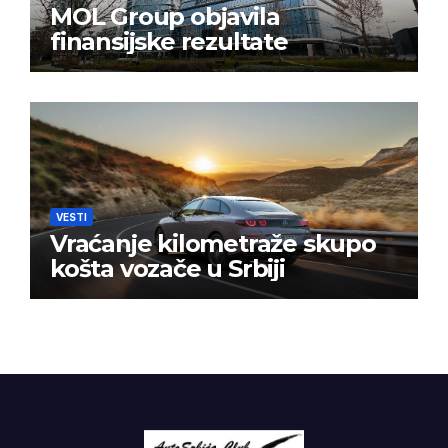
MOL Group objavila
finansijske rezultate
VESTI
Vraćanje kilometraže skupo
košta vozače u Srbiji