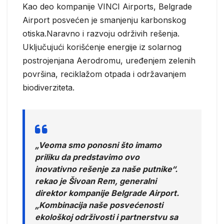
Kao deo kompanije VINCI Airports, Belgrade
Airport posvećen je smanjenju karbonskog
otiska.Naravno i razvoju održivih rešenja.
Uključujući korišćenje energije iz solarnog
postrojenjana Aerodromu, uređenjem zelenih
površina, reciklažom otpada i održavanjem
biodiverziteta.
„Veoma smo ponosni što imamo
priliku da predstavimo ovo
inovativno rešenje za naše putnike“.
rekao je Šivoan Rem, generalni
direktor kompanije Belgrade Airport.
„Kombinacija naše posvećenosti
ekološkoj održivosti i partnerstvu sa