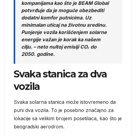
kompanijama kao što je BEAM Global
potvrđuje da je moguće obezbediti
dodatni komfor putnicima. Uz
minimalan uticaj na životnu sredinu.
Punjenje vozila korišćenjem solarne
energije važan je korak ka našem
cilju. – neto nultoj emisiji CO₂ do
2050. godine.
Svaka stanica za dva
vozila
Svaka solarna stanica može istovremeno da
puni dva vozila. To je posebno značajno za
lokacije sa velikim brojem posetilaca, kao što je
beogradski aerodrom.