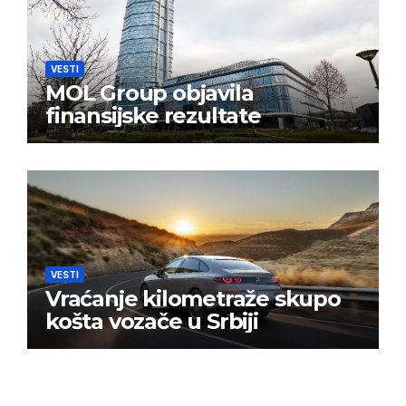
VESTI
MOL Group objavila
finansijske rezultate
VESTI
Vraćanje kilometraže skupo
košta vozače u Srbiji