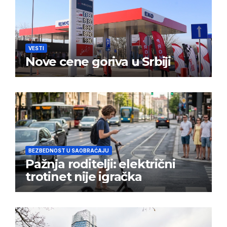
VESTI
Nove cene goriva u Srbiji
BEZBEDNOST U SAOBRAĆAJU
Pažnja roditelji: električni
trotinet nije igračka