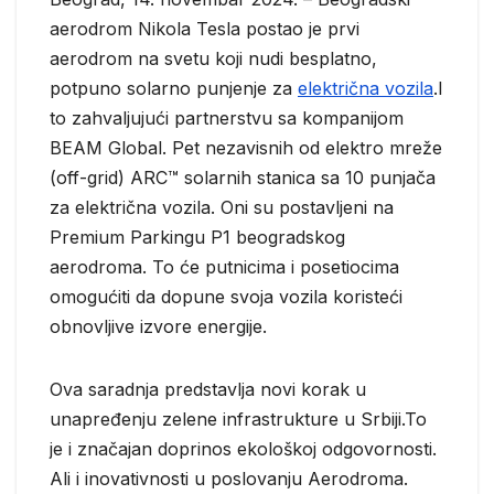
aerodrom Nikola Tesla postao je prvi
aerodrom na svetu koji nudi besplatno,
potpuno solarno punjenje za
električna vozila
.I
to zahvaljujući partnerstvu sa kompanijom
BEAM Global. Pet nezavisnih od elektro mreže
(off-grid) ARC™ solarnih stanica sa 10 punjača
za električna vozila. Oni su postavljeni na
Premium Parkingu P1 beogradskog
aerodroma. To će putnicima i posetiocima
omogućiti da dopune svoja vozila koristeći
obnovljive izvore energije.
Ova saradnja predstavlja novi korak u
unapređenju zelene infrastrukture u Srbiji.To
je i značajan doprinos ekološkoj odgovornosti.
Ali i inovativnosti u poslovanju Aerodroma.