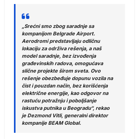
„Srećni smo zbog saradnje sa
kompanijom Belgrade Airport.
Aerodromi predstavljaju odličnu
lokaciju za održiva rešenja, a naš
model saradnje, bez izvođenja
građevinskih radova, omogućava
slične projekte širom sveta. Ovo
rešenje obezbeđuje dopunu vozila na
čist i pouzdan način, bez korišćenja
električne energije, kao odgovor na
rastuću potražnju i poboljšanje
iskustva putnika u Beogradu“, rekao
je Dezmond Vitli, generalni direktor
kompanije BEAM Global.