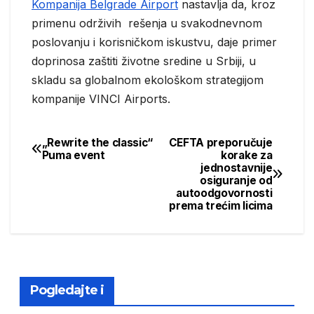
Kompanija Belgrade Airport
nastavlja da, kroz
primenu održivih rešenja u svakodnevnom
poslovanju i korisničkom iskustvu, daje primer
doprinosa zaštiti životne sredine u Srbiji, u
skladu sa globalnom ekološkom strategijom
kompanije VINCI Airports.
„Rewrite the classic“
CEFTA preporučuje
Post
Puma event
korake za
jednostavnije
navigation
osiguranje od
autoodgovornosti
prema trećim licima
Pogledajte i