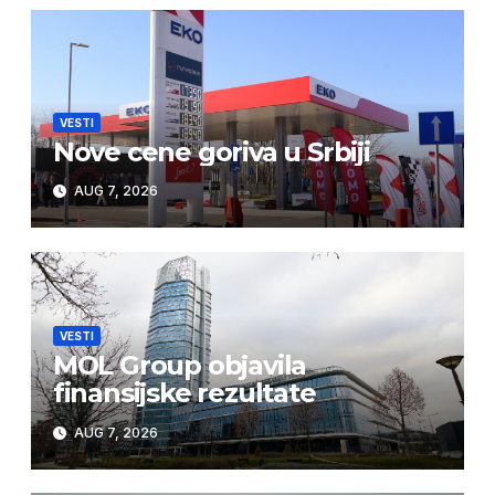
VESTI
Nove cene goriva u Srbiji
AUG 7, 2026
VESTI
MOL Group objavila
finansijske rezultate
AUG 7, 2026