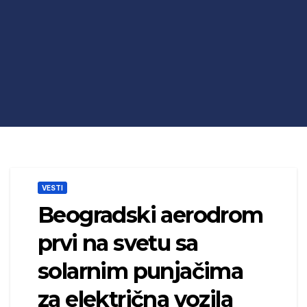
VESTI
Beogradski aerodrom
prvi na svetu sa
solarnim punjačima
za električna vozila