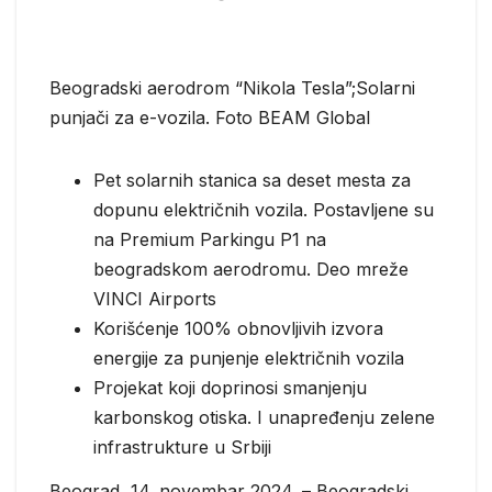
Beogradski aerodrom “Nikola Tesla”;Solarni
punjači za e-vozila. Foto BEAM Global
Pet solarnih stanica sa deset mesta za
dopunu električnih vozila. Postavljene su
na Premium Parkingu P1 na
beogradskom aerodromu. Deo mreže
VINCI Airports
Korišćenje 100% obnovljivih izvora
energije za punjenje električnih vozila
Projekat koji doprinosi smanjenju
karbonskog otiska. I unapređenju zelene
infrastrukture u Srbiji
Beograd, 14. novembar 2024. – Beogradski