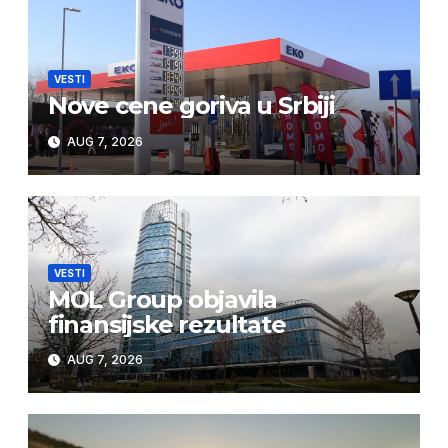
VESTI
Nove cene goriva u Srbiji
AUG 7, 2026
VESTI
MOL Group objavila
finansijske rezultate
AUG 7, 2026