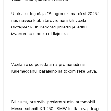
U okviru događaja “Beogradski manifest 2025.”
naš najveći klub starovremenskih vozila
Oldtajmer klub Beograd priredio je jednu
izvanrednu smotru oldtajmera.
Vozila su se poređala na promenadi na
Kalemegdanu, paralelno sa tokom reke Sava.
Bili su tu, pre svih, posleratni mini automobili
Messerschmitt KR 250 i BMW Isetta, ovaj drugi