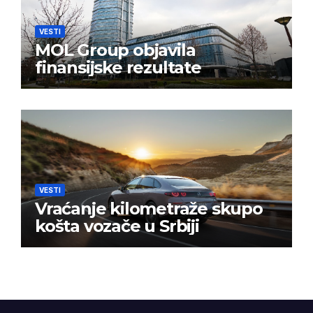
VESTI
MOL Group objavila
finansijske rezultate
VESTI
Vraćanje kilometraže skupo
košta vozače u Srbiji