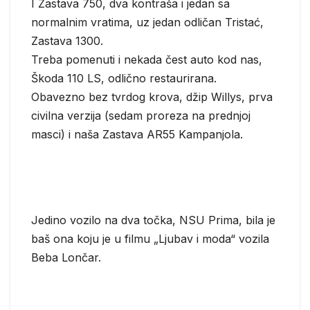
I Zastava 750, dva kontraša i jedan sa
normalnim vratima, uz jedan odličan Tristać,
Zastava 1300.
Treba pomenuti i nekada čest auto kod nas,
Škoda 110 LS, odlično restaurirana.
Obavezno bez tvrdog krova, džip Willys, prva
civilna verzija (sedam proreza na prednjoj
masci) i naša Zastava AR55 Kampanjola.
Jedino vozilo na dva točka, NSU Prima, bila je
baš ona koju je u filmu „Ljubav i moda“ vozila
Beba Lončar.