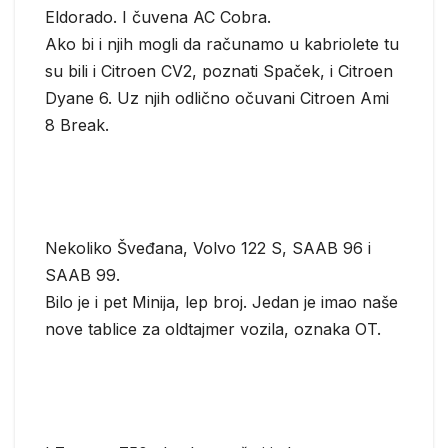
Eldorado. I čuvena AC Cobra.
Ako bi i njih mogli da računamo u kabriolete tu
su bili i Citroen CV2, poznati Spaček, i Citroen
Dyane 6. Uz njih odlično očuvani Citroen Ami
8 Break.
Nekoliko Šveđana, Volvo 122 S, SAAB 96 i
SAAB 99.
Bilo je i pet Minija, lep broj. Jedan je imao naše
nove tablice za oldtajmer vozila, oznaka OT.