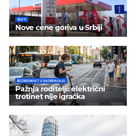
VESTI
Nove cene goriva u Srbiji
BEZBEDNOST U SAOBRAĆAJU
Pažnja roditelji: električni
trotinet nije igračka