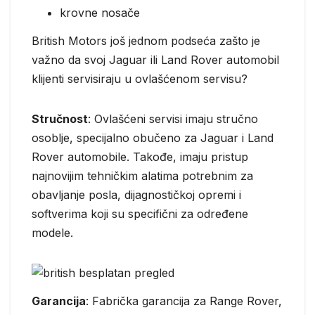
krovne nosače
British Motors još jednom podseća zašto je
važno da svoj Jaguar ili Land Rover automobil
klijenti servisiraju u ovlašćenom servisu?
Stručnost
: Ovlašćeni servisi imaju stručno
osoblje, specijalno obučeno za Jaguar i Land
Rover automobile. Takođe, imaju pristup
najnovijim tehničkim alatima potrebnim za
obavljanje posla, dijagnostičkoj opremi i
softverima koji su specifični za određene
modele.
Garancija
: Fabrička garancija za Range Rover,