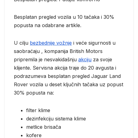
Besplatan pregled vozila u 10 tačaka i 30%
popusta na odabrane artikle.
U cilju
bezbednije vožnje
i veće sigurnosti u
saobraćaju , kompanija British Motors
pripremila je nesvakidašnju
akciju
za svoje
klijente. Servisna akcija traje do 20 avgusta i
podrazumeva besplatan pregled Jaguar Land
Rover vozila u deset ključnih tačaka uz popust
30% popusta na:
filter klime
dezinfekciju sistema klime
metlice brisača
kofere