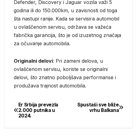
Defender, Discovery i Jaguar vozila važi 5
godina ili do 150.000km, u zavisnosti od toga
šta nastupi ranije. Kada se servisira automobil
u ovlaščenom servisu, održava se važeća
fabrička garancija, što je od izuzetnog značaja
za očuvanje automobila.
Originalni delovi
: Pri zameni delova, u
ovlašćenom servisu, koriste se originalni
delovi, što znatno poboljšava performanse i
produžava trajnost automobila.
Er Srbija prevezla
Spustaši sve bliže
Post
2.000 putnika u
vrhu Balkana
2024.
navigation