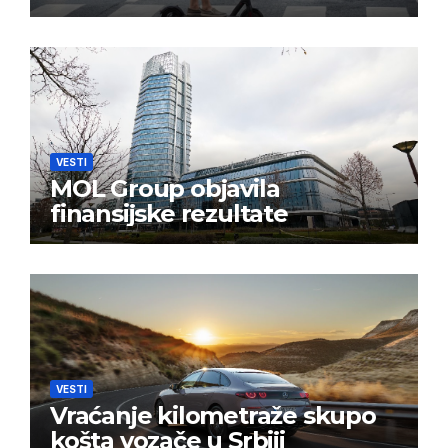
VESTI
MOL Group objavila
finansijske rezultate
VESTI
Vraćanje kilometraže skupo
košta vozače u Srbiji