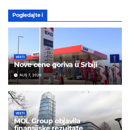
Pogledajte i
VESTI
Nove cene goriva u Srbiji
AUG 7, 2026
VESTI
MOL Group objavila
finansijske rezultate