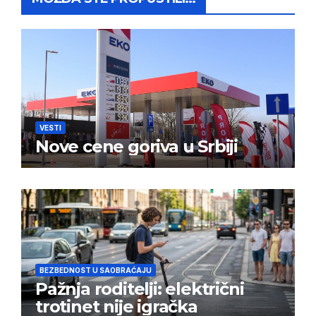
VESTI
Nove cene goriva u Srbiji
BEZBEDNOST U SAOBRAĆAJU
Pažnja roditelji: električni
trotinet nije igračka