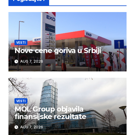
VESTI
Nove cene goriva u Srbiji
AUG 7, 2026
VESTI
MOL Group objavila
finansijske rezultate
AUG 7, 2026