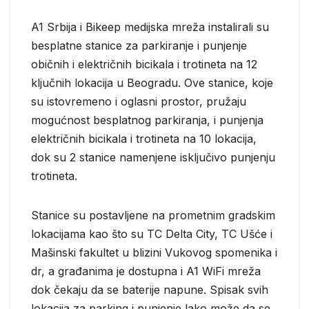
A1 Srbija i Bikeep medijska mreža instalirali su
besplatne stanice za parkiranje i punjenje
običnih i električnih bicikala i trotineta na 12
ključnih lokacija u Beogradu. Ove stanice, koje
su istovremeno i oglasni prostor, pružaju
mogućnost besplatnog parkiranja, i punjenja
električnih bicikala i trotineta na 10 lokacija,
dok su 2 stanice namenjene isključivo punjenju
trotineta.
Stanice su postavljene na prometnim gradskim
lokacijama kao što su TC Delta City, TC Ušće i
Mašinski fakultet u blizini Vukovog spomenika i
dr, a građanima je dostupna i A1 WiFi mreža
dok čekaju da se baterije napune. Spisak svih
lokacija za parking i punjenje lako može da se