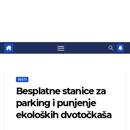
VESTI
Besplatne stanice za
parking i punjenje
ekoloških dvotočkaša