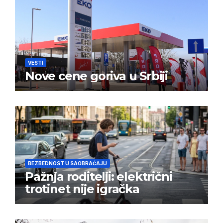
VESTI
Nove cene goriva u Srbiji
BEZBEDNOST U SAOBRAĆAJU
Pažnja roditelji: električni
trotinet nije igračka