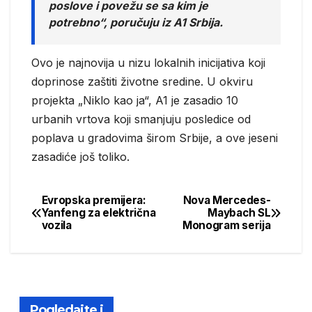
poslove i povežu se sa kim je
potrebno“, poručuju iz A1 Srbija.
Ovo je najnovija u nizu lokalnih inicijativa koji
doprinose zaštiti životne sredine. U okviru
projekta „Niklo kao ja“, A1 je zasadio 10
urbanih vrtova koji smanjuju posledice od
poplava u gradovima širom Srbije, a ove jeseni
zasadiće još toliko.
Evropska premijera:
Nova Mercedes-
Post
Yanfeng za električna
Maybach SL
vozila
Monogram serija
navigation
Pogledajte i