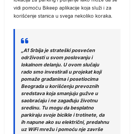
vidi pomoću Bikeep aplikacije koja služi i za
korišćenje stanica u svega nekoliko koraka.
„A1 Srbija je strateški posvećen
održivosti u svom poslovanju i
lokalnom delanju. U ovom slučaju
rado smo investirali u projekat koji
pomaže građanima i posetiocima
Beograda u korišćenju prevoznih
sredstava koja smanjuju gužve u
saobraćaju i ne zagađuju životnu
sredinu. Tu mogu da besplatno
parkiraju svoje bicikle i trotinete, da
ih napune ako su električni, predahnu
uz WiFi mrežu i pomoću nje završe