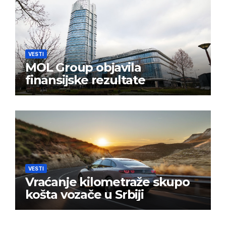
VESTI
MOL Group objavila
finansijske rezultate
VESTI
Vraćanje kilometraže skupo
košta vozače u Srbiji