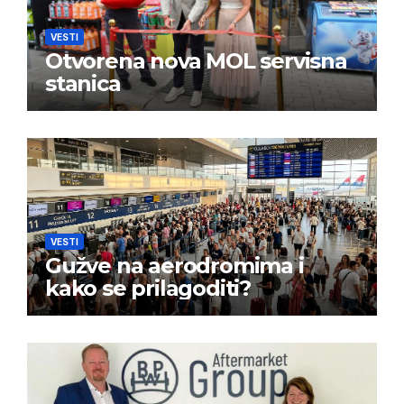
VESTI
Otvorena nova MOL servisna
stanica
VESTI
Gužve na aerodromima i
kako se prilagoditi?