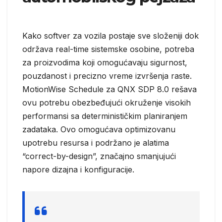
Kako softver za vozila postaje sve složeniji dok
održava real-time sistemske osobine, potreba
za proizvodima koji omogućavaju sigurnost,
pouzdanost i precizno vreme izvršenja raste.
MotionWise Schedule za QNX SDP 8.0 rešava
ovu potrebu obezbeđujući okruženje visokih
performansi sa determinističkim planiranjem
zadataka. Ovo omogućava optimizovanu
upotrebu resursa i podržano je alatima
“correct-by-design”, značajno smanjujući
napore dizajna i konfiguracije.