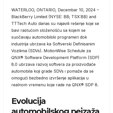
WATERLOO, ONTARIO, Decembar 10, 2024 –
BlackBerry Limited (NYSE: BB; TSX:BB) and
TTTech Auto danas su najavili rešenje koje se
bavi rastućom složenošću sa kojem se
suočavaju automobilski programeri dok
industrija ubrzava ka Softverski Definisanim
Vozilima (SDVs). MotionWise Schedule za
QNX® Software Development Platform (SDP)
8.0 ubrzava razvoj softvera za proizvođače
automobila koji grade SDVs i pomaže da se
omogući bezbedno izvršenje aplikacija u
realnom vremenu koje rade na QNX® SDP 8.
Evolucija
automobilskog pejzaža