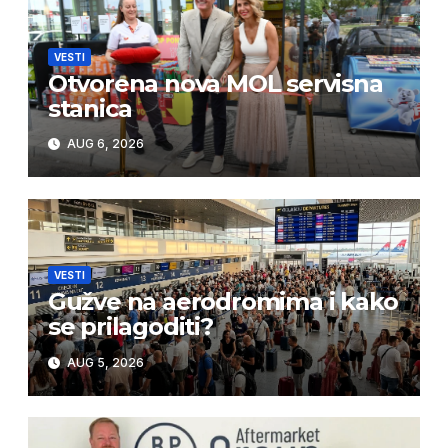
VESTI
Otvorena nova MOL servisna
stanica
AUG 6, 2026
VESTI
Gužve na aerodromima i kako
se prilagoditi?
AUG 5, 2026