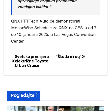
upravljanje brojnim procesima
značajno lakšim.”
QNX i TTTech Auto će demonstrirati
MotionWise Schedule za QNX na CES-u od 7.
do 10. januara 2025. u Las Vegas Convention
Center.
Svetska premijera
“Škoda elroq”
Post
električne Toyote
Urban Cruiser
navigation
Pogledajte i