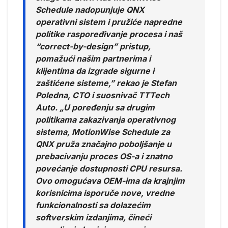
Schedule nadopunjuje QNX
operativni sistem i pružiće napredne
politike raspoređivanje procesa i naš
“correct-by-design” pristup,
pomažući našim partnerima i
klijentima da izgrade sigurne i
zaštićene sisteme,” rekao je Stefan
Poledna, CTO i suosnivač TTTech
Auto. „U poređenju sa drugim
politikama zakazivanja operativnog
sistema, MotionWise Schedule za
QNX pruža značajno poboljšanje u
prebacivanju proces OS-a i znatno
povećanje dostupnosti CPU resursa.
Ovo omogućava OEM-ima da krajnjim
korisnicima isporuče nove, vredne
funkcionalnosti sa dolazećim
softverskim izdanjima, čineći