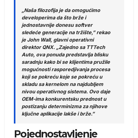
„Naša filozofija je da omogućimo
developerima da što brže i
jednostavnije donesu softver
sledeće generacije na tržište,” rekao
je John Wall, glavni operativni
direktor QNX. „Zajedno sa TTTech
Auto, ova ponuda predstavlja blisku
saradnju kako bi se klijentima pružile
mogućnosti rasporedjivanja procesa
koji se pokreću koje se pokreću u
skladu sa kernelom na najdubljem
nivou operativnog sistema. Ovo daje
OEM-ima konkurentsku prednost u
postizanju determinizma za njihove
ključne aplikacije lakše i brže.”
Pojednostavljenje