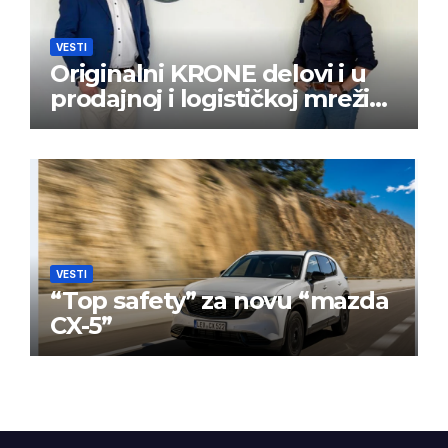
VESTI
Originalni KRONE delovi i u
prodajnoj i logističkoj mreži
BPW Aftermarket grupe
VESTI
“Top safety” za novu “mazda
CX-5”