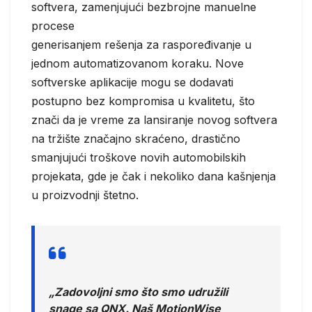
softvera, zamenjujući bezbrojne manuelne
procese
generisanjem rešenja za raspoređivanje u
jednom automatizovanom koraku. Nove
softverske aplikacije mogu se dodavati
postupno bez kompromisa u kvalitetu, što
znači da je vreme za lansiranje novog softvera
na tržište značajno skraćeno, drastično
smanjujući troškove novih automobilskih
projekata, gde je čak i nekoliko dana kašnjenja
u proizvodnji štetno.
„Zadovoljni smo što smo udružili
snage sa QNX. Naš MotionWise