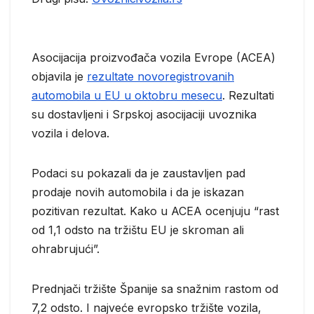
Asocijacija proizvođača vozila Evrope (ACEA)
objavila je
rezultate novoregistrovanih
automobila u EU u oktobru mesecu
. Rezultati
su dostavljeni i Srpskoj asocijaciji uvoznika
vozila i delova.
Podaci su pokazali da je zaustavljen pad
prodaje novih automobila i da je iskazan
pozitivan rezultat. Kako u ACEA ocenjuju “rast
od 1,1 odsto na tržištu EU je skroman ali
ohrabrujući”.
Prednjači tržište Španije sa snažnim rastom od
7,2 odsto. I najveće evropsko tržište vozila,