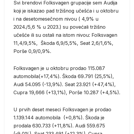
Svi brendovi Folksvagen grupacije sem Audija
koji je iskazao pad tržišnog učešća i u oktobru
i na desetomesečnom nivou ( 4,9% u
2024./5,6 % u 2023.) su povećali tržišno
učešće ili su ostali na istom nivou: Folksvagen
11,4/9,5%, Škoda 6,9/5,5%, Seat 2,6/1,6%,
Porše 0,9/0,9%.
Folksvagen je u oktobru prodao 115.087
automobila(+17,4%). Škoda 69.791 (25,5%),
Audi 54.095 (-13,9%). Seat 23.921 (+47,4%),
Cupra 19,666 (+13,1%), Porše 10.287 (+4,5%).
U prvih deset meseci Folksvagen je prodao
1.139.144 automobila (+0,8%). Škoda je
prodala 630.733 (+11,8%). Audi 559.675
(-9,0%). Seat 233.491 (+12,3%). Cupra