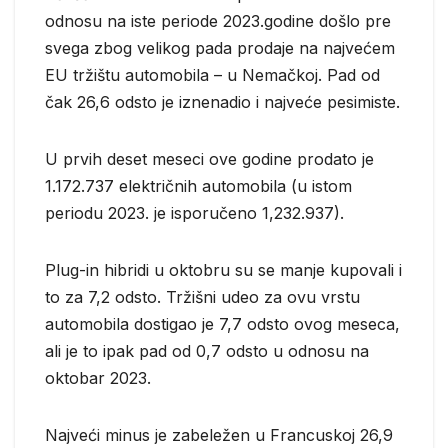
odnosu na iste periode 2023.godine došlo pre
svega zbog velikog pada prodaje na najvećem
EU tržištu automobila – u Nemačkoj. Pad od
čak 26,6 odsto je iznenadio i najveće pesimiste.
U prvih deset meseci ove godine prodato je
1.172.737 električnih automobila (u istom
periodu 2023. je isporučeno 1,232.937).
Plug-in hibridi u oktobru su se manje kupovali i
to za 7,2 odsto. Tržišni udeo za ovu vrstu
automobila dostigao je 7,7 odsto ovog meseca,
ali je to ipak pad od 0,7 odsto u odnosu na
oktobar 2023.
Najveći minus je zabeležen u Francuskoj 26,9