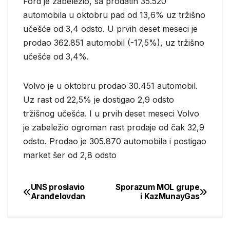
Ford je zabeležio, sa prodatih 35.520
automobila u oktobru pad od 13,6% uz tržišno
učešće od 3,4 odsto. U prvih deset meseci je
prodao 362.851 automobil (-17,5%), uz tržišno
učešće od 3,4%.
Volvo je u oktobru prodao 30.451 automobil.
Uz rast od 22,5% je dostigao 2,9 odsto
tržišnog učešća. I u prvih deset meseci Volvo
je zabeležio ogroman rast prodaje od čak 32,9
odsto. Prodao je 305.870 automobila i postigao
market šer od 2,8 odsto
UNS proslavio
Sporazum MOL grupe
Post
Aranđelovdan
i KazMunayGas
navigation