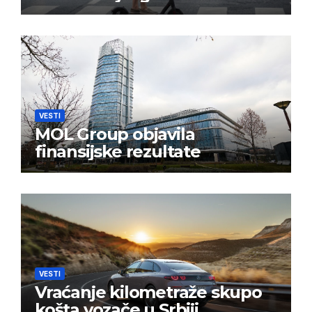
VESTI
MOL Group objavila
finansijske rezultate
VESTI
Vraćanje kilometraže skupo
košta vozače u Srbiji