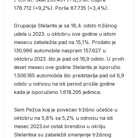
178.712 (+9,2%). Porše 87.735 (+3,4%).
Grupacija Stelantis je sa 18,4. odsto tržišnog
udela u 2023. u oktobru ove godine u istom
mesecu zabeležila pad na 15,1%. Prodato je
130.986 automobila naspram 157.627 u
oktobru 2023. što je pad od 16,9 odsto. U prvih
deset meseci ove godine Stelantis je isporučio
1.506.185 automobila što predstavlja pad od 6,9
odsto u odnosu na isti period prošle godine
kada je isporučeno 1.618.295 jedinica.
Sem Pežoa koji je povećao tržišno učešće u
oktobru na 5,8% sa 5,2% u odnosu na isti
mesec 2023.svi ostali brendovi u okrilju
Stelantisa su zabeležili smanjenje tržišnog