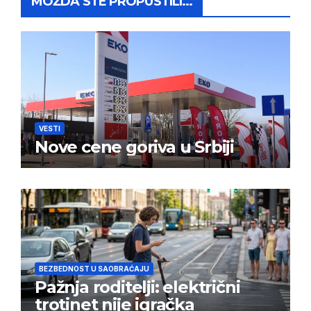
MOŽDA STE PROPUSTILI...
VESTI
Nove cene goriva u Srbiji
BEZBEDNOST U SAOBRAĆAJU
Pažnja roditelji: električni
trotinet nije igračka