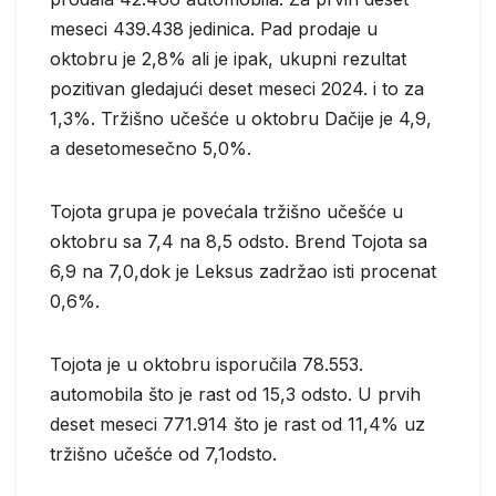
meseci 439.438 jedinica. Pad prodaje u
oktobru je 2,8% ali je ipak, ukupni rezultat
pozitivan gledajući deset meseci 2024. i to za
1,3%. Tržišno učešće u oktobru Dačije je 4,9,
a desetomesečno 5,0%.
Tojota grupa je povećala tržišno učešće u
oktobru sa 7,4 na 8,5 odsto. Brend Tojota sa
6,9 na 7,0,dok je Leksus zadržao isti procenat
0,6%.
Tojota je u oktobru isporučila 78.553.
automobila što je rast od 15,3 odsto. U prvih
deset meseci 771.914 što je rast od 11,4% uz
tržišno učešće od 7,1odsto.