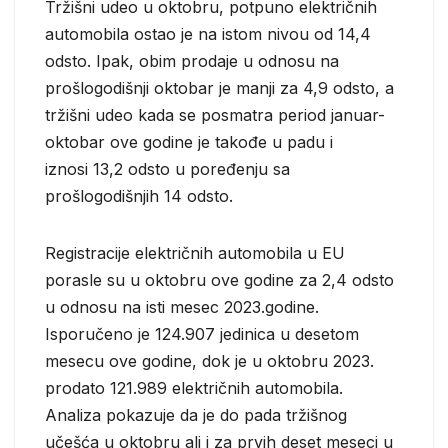
Tržišni udeo u oktobru, potpuno električnih
automobila ostao je na istom nivou od 14,4
odsto. Ipak, obim prodaje u odnosu na
prošlogodišnji oktobar je manji za 4,9 odsto, a
tržišni udeo kada se posmatra period januar-
oktobar ove godine je takođe u padu i
iznosi 13,2 odsto u poređenju sa
prošlogodišnjih 14 odsto.
Registracije električnih automobila u EU
porasle su u oktobru ove godine za 2,4 odsto
u odnosu na isti mesec 2023.godine.
Isporučeno je 124.907 jedinica u desetom
mesecu ove godine, dok je u oktobru 2023.
prodato 121.989 električnih automobila.
Analiza pokazuje da je do pada tržišnog
učešća u oktobru ali i za prvih deset meseci u