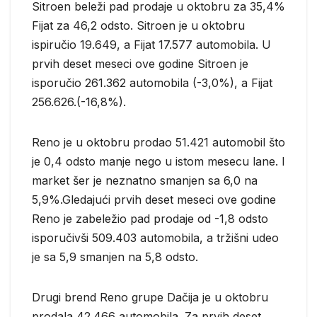
Sitroen beleži pad prodaje u oktobru za 35,4%
Fijat za 46,2 odsto. Sitroen je u oktobru
ispiručio 19.649, a Fijat 17.577 automobila. U
prvih deset meseci ove godine Sitroen je
isporučio 261.362 automobila (-3,0%), a Fijat
256.626.(-16,8%).
Reno je u oktobru prodao 51.421 automobil što
je 0,4 odsto manje nego u istom mesecu lane. I
market šer je neznatno smanjen sa 6,0 na
5,9%.Gledajući prvih deset meseci ove godine
Reno je zabeležio pad prodaje od -1,8 odsto
isporučivši 509.403 automobila, a tržišni udeo
je sa 5,9 smanjen na 5,8 odsto.
Drugi brend Reno grupe Dačija je u oktobru
prodala 42.466 automobila. Za prvih deset