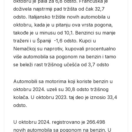
oktobru je pala za 6,8 odsto. Francuska je
doživela najstrmiji pad tržišta od čak 32,7
odsto. Italijansko tržište novih automobila u
oktobru, kada je u pitanju ova vrsta pogona,
takođe je u minusu od 10,1. Benzinci su manje
traženi i u Španiji -1,6 odsto. Kupci u
Nemačkoj su naprotiv, kupovali procentualno
više automobila sa pogonom na benzin i tamo
se beleži rast tržišnog učešća od 3,7 odsto
Automobili sa motorima koji koriste benzin u
oktobru 2024. uzeli su 30,8 odsto tržišnog
kolača. U oktobru 2023. taj deo je iznosio 33,4
odsto.
U oktobru 2024. registrovano je 266.498
novih automobila sa pogonom na benzin. U