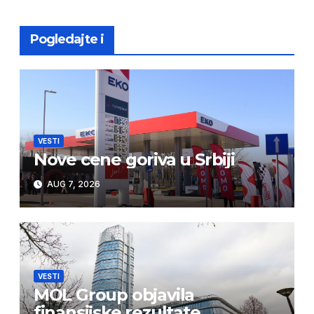
Pogledajte i
VESTI
Nove cene goriva u Srbiji
AUG 7, 2026
VESTI
MOL Group objavila
finansijske rezultate