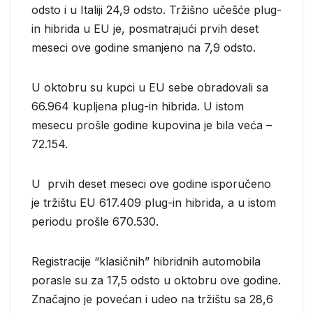
odsto i u Italiji 24,9 odsto. Tržišno učešće plug-
in hibrida u EU je, posmatrajući prvih deset
meseci ove godine smanjeno na 7,9 odsto.
U oktobru su kupci u EU sebe obradovali sa
66.964 kupljena plug-in hibrida. U istom
mesecu prošle godine kupovina je bila veća –
72.154.
U prvih deset meseci ove godine isporučeno
je tržištu EU 617.409 plug-in hibrida, a u istom
periodu prošle 670.530.
Registracije “klasičnih” hibridnih automobila
porasle su za 17,5 odsto u oktobru ove godine.
Značajno je povećan i udeo na tržištu sa 28,6