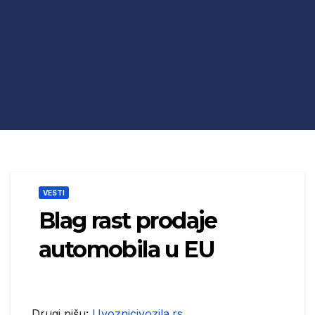
VESTI
Blag rast prodaje
automobila u EU
Drugi pišu:
Uvoznicivozila.rs