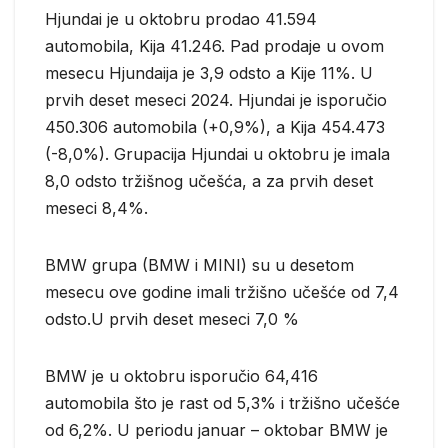
Hjundai je u oktobru prodao 41.594
automobila, Kija 41.246. Pad prodaje u ovom
mesecu Hjundaija je 3,9 odsto a Kije 11%. U
prvih deset meseci 2024. Hjundai je isporučio
450.306 automobila (+0,9%), a Kija 454.473
(-8,0%). Grupacija Hjundai u oktobru je imala
8,0 odsto tržišnog učešća, a za prvih deset
meseci 8,4%.
BMW grupa (BMW i MINI) su u desetom
mesecu ove godine imali tržišno učešće od 7,4
odsto.U prvih deset meseci 7,0 %
BMW je u oktobru isporučio 64,416
automobila što je rast od 5,3% i tržišno učešće
od 6,2%. U periodu januar – oktobar BMW je