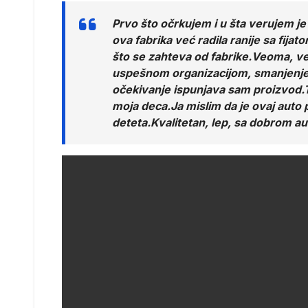
Prvo što očrkujem i u šta verujem je
ova fabrika već radila ranije sa fij
što se zahteva od fabrike.Veoma, ve
uspešnom organizacijom, smanjenjem
očekivanje ispunjava sam proizvod.T
moja deca.Ja mislim da je ovaj auto
deteta.Kvalitetan, lep, sa dobrom 