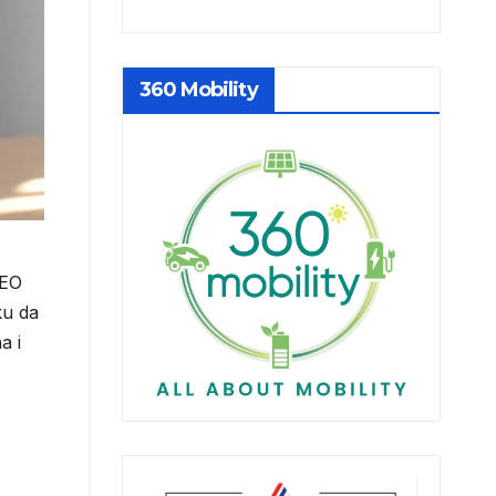
360 Mobility
CEO
ku da
a i