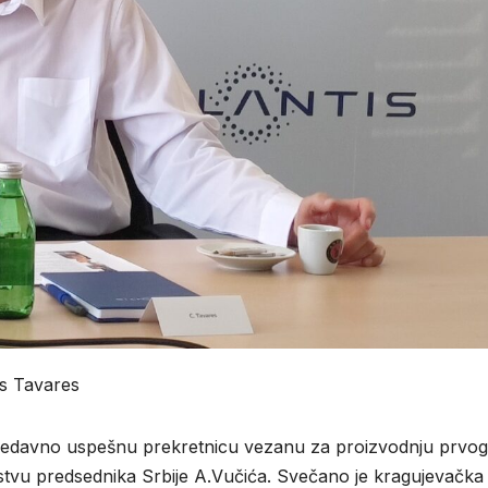
os Tavares
 nedavno uspešnu prekretnicu vezanu za proizvodnju prvog
stvu predsednika Srbije A.Vučića. Svečano je kragujevačka