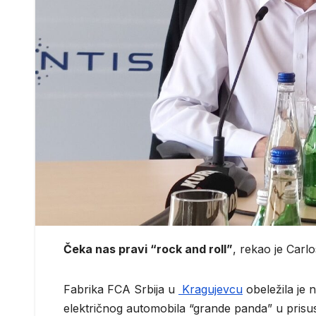
Čeka nas pravi “rock and roll”
, rekao je Carl
Fabrika FCA Srbija u
Kragujevcu
obeležila je
električnog automobila “grande panda” u prisu