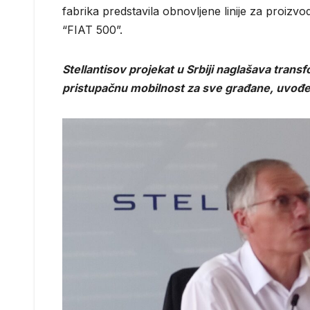
fabrika predstavila obnovljene linije za proiz
“FIAT 500”.
Stellantisov projekat u Srbiji naglašava trans
pristupačnu mobilnost za sve građane, uvođe