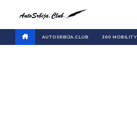
Skip
to
content
AUTOSRBIJA.CLUB
360 MOBILITY