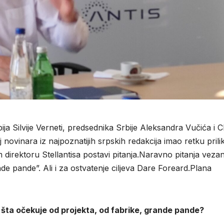
ja Silvije Verneti, predsednika Srbije Aleksandra Vučića i 
j novinara iz najpoznatijih srpskih redakcija imao retku prili
irektoru Stellantisa postavi pitanja.Naravno pitanja vezan
de pande”. Ali i za ostvatenje ciljeva Dare Foreard.Plana
 šta očekuje od projekta, od fabrike, grande pande?