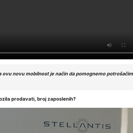
 na ovu novu mobilnost je način da pomognemo potrošači
ozila prodavati, broj zaposlenih?