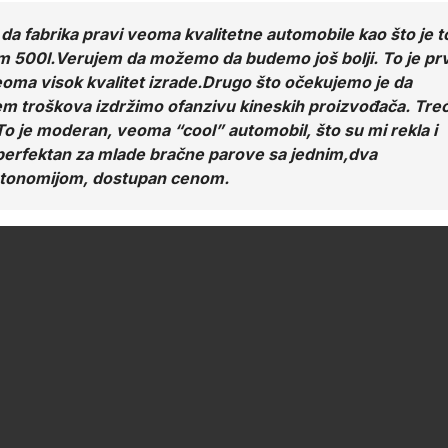
 da fabrika pravi veoma kvalitetne automobile kao što je t
atom 500l.Verujem da možemo da budemo još bolji. To je pr
oma visok kvalitet izrade.Drugo što očekujemo je da
 troškova izdržimo ofanzivu kineskih proizvođača. Tre
o je moderan, veoma “cool” automobil, što su mi rekla i
 perfektan za mlade bračne parove sa jednim,dva
autonomijom, dostupan cenom.