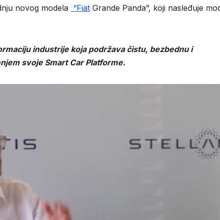
vodnju novog modela
“Fiat
Grande Panda”, koji nasleđuje mo
formaciju industrije koja podržava čistu, bezbednu i
njem svoje Smart Car Platforme.