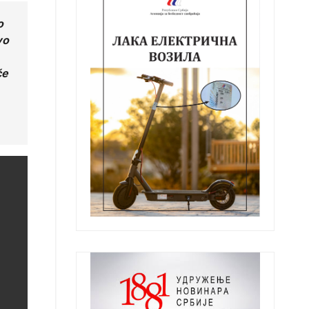
o
vo
će