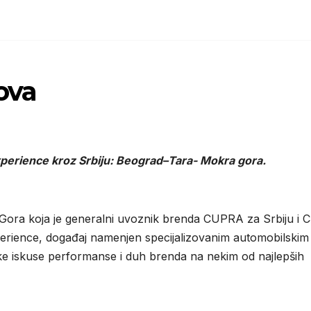
ova
perience kroz Srbiju: Beograd–Tara- Mokra gora.
 Gora koja je generalni uvoznik brenda CUPRA za Srbiju i 
erience, događaj namenjen specijalizovanim automobilskim
 ruke iskuse performanse i duh brenda na nekim od najlepših