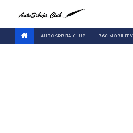
Skip
to
content
AUTOSRBIJA.CLUB
360 MOBILITY