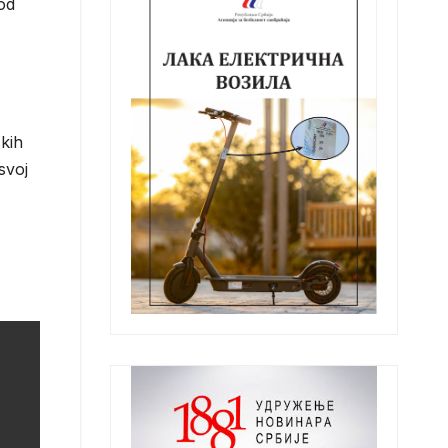
od
skih
svoj