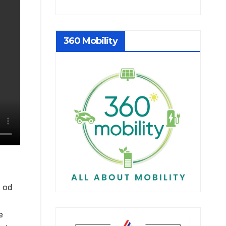
360 Mobility
m od
e