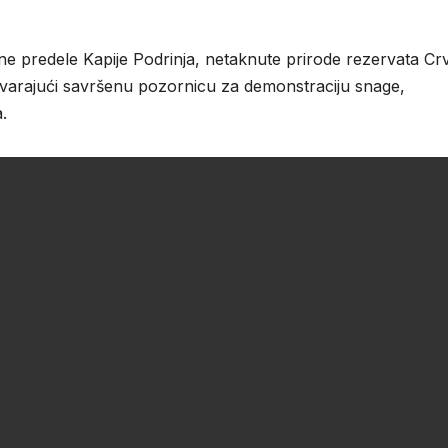
ne predele Kapije Podrinja, netaknute prirode rezervata Cr
varajući savršenu pozornicu za demonstraciju snage,
.