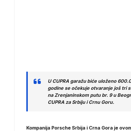
U CUPRA garažu biće uloženo 600.000
godine se očekuje otvaranje još tri s
na Zrenjaninskom putu br. 9 u Beogr
CUPRA za Srbiju i Crnu Goru.
Kompanija Porsche Srbija i Crna Gora je ovom