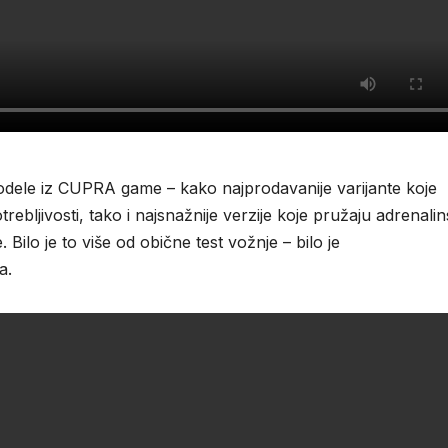
e modele iz CUPRA game – kako najprodavanije varijante koje
rebljivosti, tako i najsnažnije verzije koje pružaju adrenali
 Bilo je to više od obične test vožnje – bilo je
a.