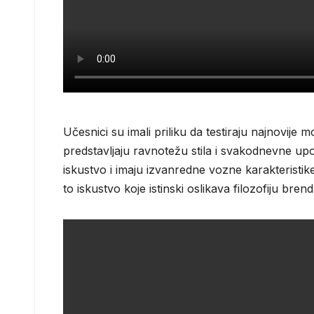
Učesnici su imali priliku da testiraju najnovij
predstavljaju ravnotežu stila i svakodnevne upot
iskustvo i imaju izvanredne vozne karakteristike.
to iskustvo koje istinski oslikava filozofiju brend