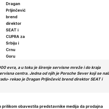
Dragan
Prljinčević
brend
direktor
SEAT i
CUPRA za
Srbiju i
Crnu
Goru
 evra, a u toku je širenje servisne mreže i do kraja
ervisna centra. Jedna od njih je Porsche Sever koji se nal
adu- rekao je Dragan Prljinčević brend direktor SEAT i
 prilikom obavestila predstavnike medija da prodajna