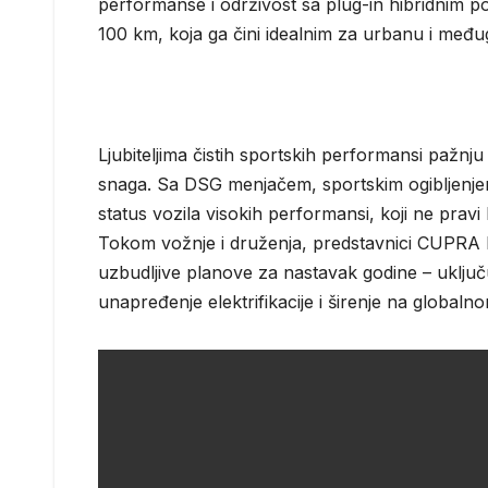
performanse i održivost sa plug-in hibridnim
100 km, koja ga čini idealnim za urbanu i međ
Ljubiteljima čistih sportskih performansi pažnj
snaga. Sa DSG menjačem, sportskim ogibljenjem
status vozila visokih performansi, koji ne prav
Tokom vožnje i druženja, predstavnici CUPRA br
uzbudljive planove za nastavak godine – uključu
unapređenje elektrifikacije i širenje na globaln