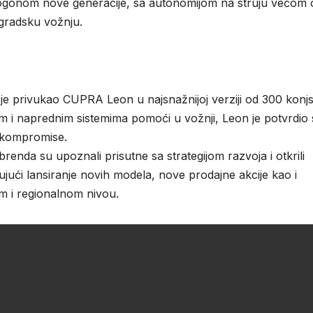
 pogonom nove generacije, sa autonomijom na struju većom 
ugradsku vožnju.
u je privukao CUPRA Leon u najsnažnijoj verziji od 300 konj
 i naprednim sistemima pomoći u vožnji, Leon je potvrdio 
i kompromise.
enda su upoznali prisutne sa strategijom razvoja i otkrili
jući lansiranje novih modela, nove prodajne akcije kao i
om i regionalnom nivou.