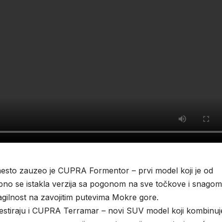
mesto zauzeo je CUPRA Formentor – prvi model koji je od
ebno se istakla verzija sa pogonom na sve točkove i snago
 agilnost na zavojitim putevima Mokre gore.
da testiraju i CUPRA Terramar – novi SUV model koji kombinuj