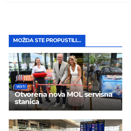
MOŽDA STE PROPUSTILI...
VESTI
Otvorena nova MOL servisna
stanica