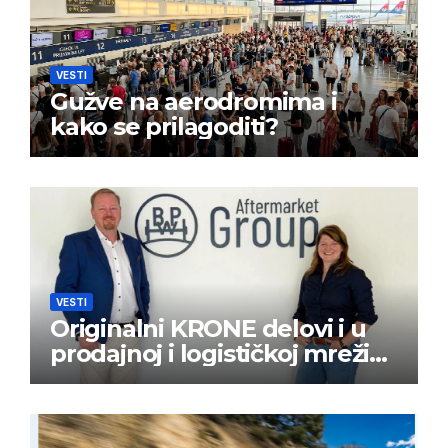
VESTI
Gužve na aerodromima i
kako se prilagoditi?
VESTI
Originalni KRONE delovi i u
prodajnoj i logističkoj mreži
BPW Aftermarket grupe