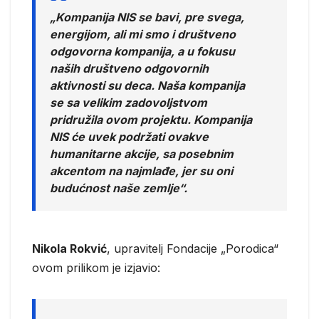
„Kompanija NIS se bavi, pre svega,
energijom, ali mi smo i društveno
odgovorna kompanija, a u fokusu
naših društveno odgovornih
aktivnosti su deca. Naša kompanija
se sa velikim zadovoljstvom
pridružila ovom projektu. Kompanija
NIS će uvek podržati ovakve
humanitarne akcije, sa posebnim
akcentom na najmlađe, jer su oni
budućnost naše zemlje“.
Nikola Rokvić
, upravitelj Fondacije „Porodica“
ovom prilikom je izjavio: