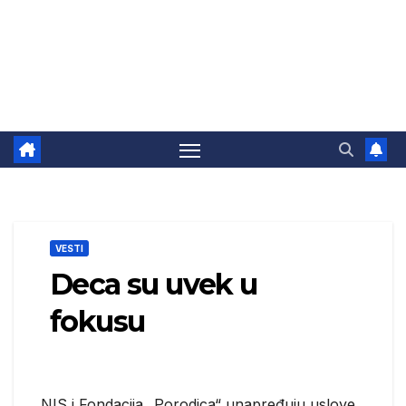
VESTI
Deca su uvek u
fokusu
NIS i Fondacija „Porodica“ unapređuju uslove