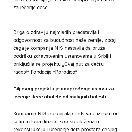
za lečenje dece
Briga o zdravlju najmlađih predstavlja i
odgovornost za budućnost naše zemlje, zbog
čega je kompanija NIS nastavila da pruža
podršku zdravstvenim ustanovama u Srbiji i
priključila se projektu „Ovaj put za dečiju
radost“ Fondacije “Porodica”.
Cilj ovog projekta je unapređenje uslova za
lečenje dece obolele od malignih bolesti.
Kompanija NIS je donirala sredstva u iznosu od
četiri miliona dinara, koja su uložena u
rekonstrukciju i uređenje dela prostora dečijeg