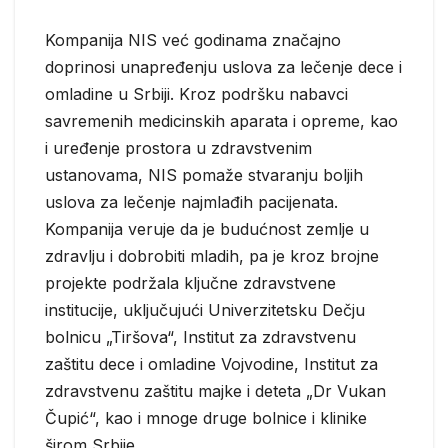
Kompanija NIS već godinama značajno
doprinosi unapređenju uslova za lečenje dece i
omladine u Srbiji. Kroz podršku nabavci
savremenih medicinskih aparata i opreme, kao
i uređenje prostora u zdravstvenim
ustanovama, NIS pomaže stvaranju boljih
uslova za lečenje najmlađih pacijenata.
Kompanija veruje da je budućnost zemlje u
zdravlju i dobrobiti mladih, pa je kroz brojne
projekte podržala ključne zdravstvene
institucije, uključujući Univerzitetsku Dečju
bolnicu „Tiršova“, Institut za zdravstvenu
zaštitu dece i omladine Vojvodine, Institut za
zdravstvenu zaštitu majke i deteta „Dr Vukan
Čupić“, kao i mnoge druge bolnice i klinike
širom Srbije.