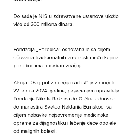
Do sada je NIS u zdravstvene ustanove uložio
više od 360 miliona dinara.
Fondacija „Porodica“ osnovana je sa ciljem
očuvanja tradicionalnih vrednosti među kojima
porodica ima poseban značaj.
Akcija „Ovaj put za dečiju radost“ je započela
22. aprila 2024. godine, pešačenjem upravitelja
Fondacije Nikole Rokvića do Grčke, odnosno
do manastira Svetog Nektarija Eginskog, sa
ciljem nabavke najsavremenije medicinske
opreme za dijagnostiku i lečenje dece obolele
od malignih bolesti.