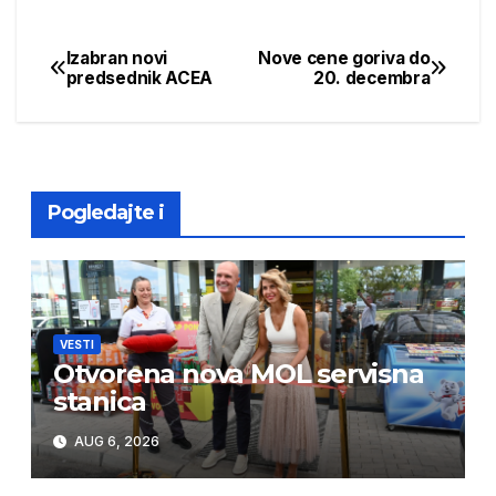
Izabran novi
Nove cene goriva do
Post
predsednik ACEA
20. decembra
navigation
Pogledajte i
VESTI
Otvorena nova MOL servisna
stanica
AUG 6, 2026