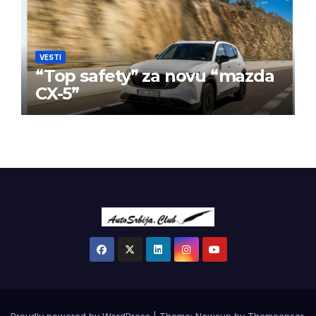
VESTI
“Top safety” za novu “mazda
CX-5”
Proudly powered by WordPress
|
Theme:
Newsup
by
Themeansar
.