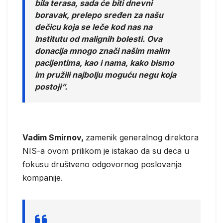
bila terasa, sada će biti dnevni
boravak, prelepo sređen za našu
dečicu koja se leče kod nas na
Institutu od malignih bolesti. Ova
donacija mnogo znači našim malim
pacijentima, kao i nama, kako bismo
im pružili najbolju moguću negu koja
postoji“.
Vadim Smirnov,
zamenik generalnog direktora
NIS-a ovom prilikom je istakao da su deca u
fokusu društveno odgovornog poslovanja
kompanije.