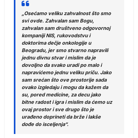
„Osećamo veliku zahvalnost što smo
svi ovde. Zahvalan sam Bogu,
zahvalan sam društveno odgovornoj
kompaniji NIS, rukovodstvu i
doktorima dečje onkologije u
Beogradu, jer smo stvarno napravili
jednu divnu stvar i mislim da je
dovoljno da svako uradi po malo i
napravićemo jednu veliku priču. Jako
sam srećan što ove prostorije sada
ovako izgledaju i mogu da kažem da
su, pored medicine, za decu jako
bitne radost i igra i mislim da ćemo uz
ovaj prostor i sve drugo što je
urađeno doprineti da brže i lakše
dođe do isceljenja“.