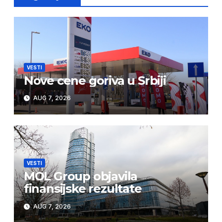
VESTI
Nove cene goriva u Srbiji
AUG 7, 2026
VESTI
MOL Group objavila
finansijske rezultate
AUG 7, 2026