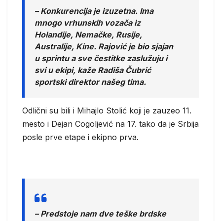
– Konkurencija je izuzetna. Ima
mnogo vrhunskih vozača iz
Holandije, Nemačke, Rusije,
Australije, Kine. Rajović je bio sjajan
u sprintu a sve čestitke zaslužuju i
svi u ekipi, kaže Radiša Čubrić
sportski direktor našeg tima.
Odlični su bili i Mihajlo Stolić koji je zauzeo 11.
mesto i Dejan Cogoljević na 17. tako da je Srbija
posle prve etape i ekipno prva.
– Predstoje nam dve teške brdske