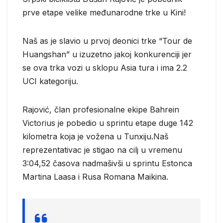
prve etape velike međunarodne trke u Kini!
Naš as je slavio u prvoj deonici trke “Tour de
Huangshan” u izuzetno jakoj konkurenciji jer
se ova trka vozi u sklopu Asia tura i ima 2.2
UCI kategoriju.
Rajović, član profesionalne ekipe Bahrein
Victorius je pobedio u sprintu etape duge 142
kilometra koja je vožena u Tunxiju.Naš
reprezentativac je stigao na cilj u vremenu
3:04,52 časova nadmašivši u sprintu Estonca
Martina Laasa i Rusa Romana Maikina.