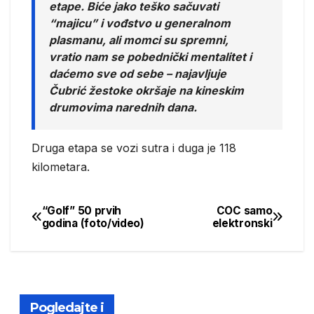
etape. Biće jako teško sačuvati
“majicu” i vođstvo u generalnom
plasmanu, ali momci su spremni,
vratio nam se pobednički mentalitet i
daćemo sve od sebe – najavljuje
Čubrić žestoke okršaje na kineskim
drumovima narednih dana.
Druga etapa se vozi sutra i duga je 118
kilometara.
“Golf” 50 prvih
COC samo
Post
godina (foto/video)
elektronski
navigation
Pogledajte i