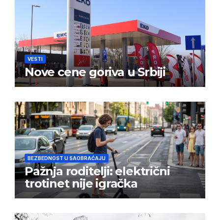
VESTI
Nove cene goriva u Srbiji
BEZBEDNOST U SAOBRAĆAJU
Pažnja roditelji: električni
trotinet nije igračka