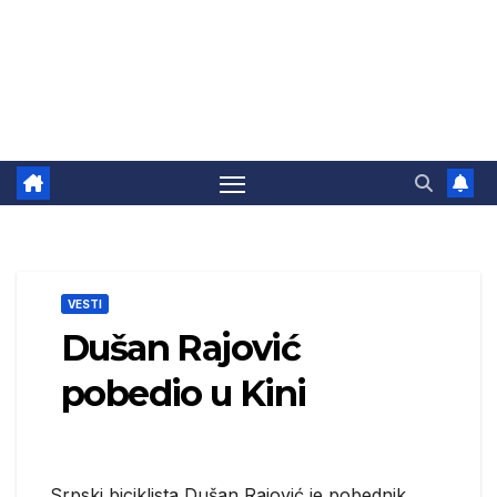
VESTI
Dušan Rajović
pobedio u Kini
Srpski biciklista Dušan Rajović je pobednik