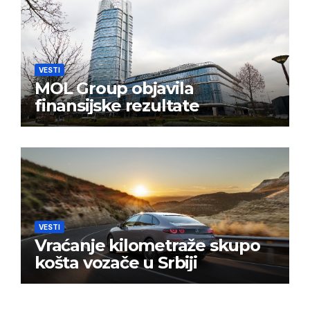
VESTI
MOL Group objavila
finansijske rezultate
VESTI
Vraćanje kilometraže skupo
košta vozače u Srbiji