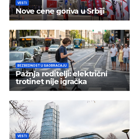
VESTI
Nove cene goriva u Srbiji
BEZBEDNOST U SAOBRAĆAJU
Pažnja roditelji: električni
trotinet nije igračka
VESTI