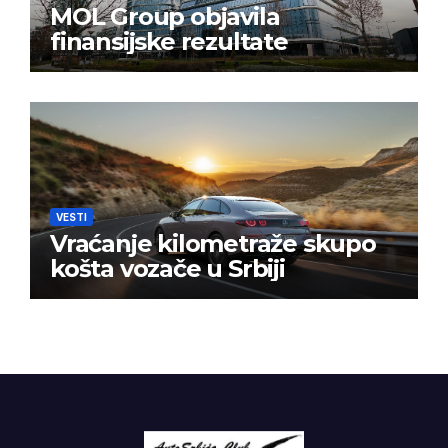
MOL Group objavila
finansijske rezultate
VESTI
Vraćanje kilometraže skupo
košta vozače u Srbiji