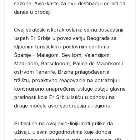
sezone. Avio-karte za ovu destinaciju će biti od
danas u prodaji.
Ovaj strateški iskorak oslanja se na dosadašnji
uspeh Er Srbije u povezivanju Beograda sa
ključnim turističkim i poslovnim centrima
Španije – Malagom, Seviljom, Valensijom,
Madridom, Barselonom, Palma de Majorkom i
ostrvom Tenerife. Brzina prilagođavanja
tržištu, proaktivno reagovanje na potražnju i
kontinuirano unapređenje usluge ostaju glavne
prednosti koje Er Srbiju ističu u odnosu na
druge modele avio-saobraćaja u regionu.
Putnici će na ovoj avio-liniji imati prilike da
uživaju u svim pogodnostima koje donosi