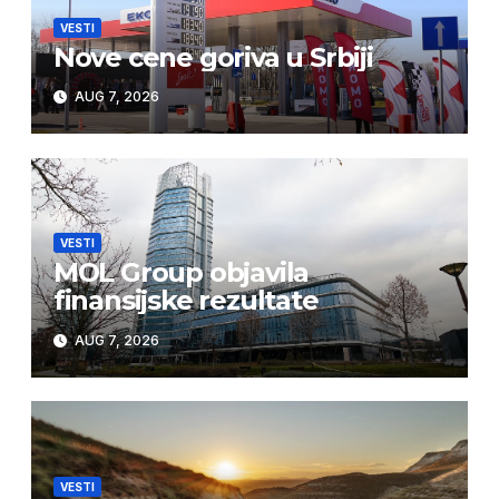
VESTI
Nove cene goriva u Srbiji
AUG 7, 2026
VESTI
MOL Group objavila
finansijske rezultate
AUG 7, 2026
VESTI