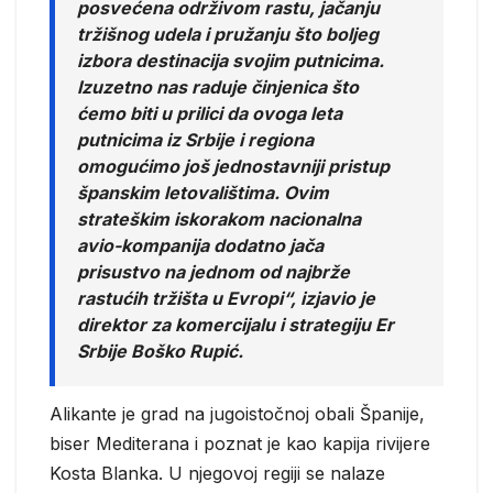
posvećena održivom rastu, jačanju
tržišnog udela i pružanju što boljeg
izbora destinacija svojim putnicima.
Izuzetno nas raduje činjenica što
ćemo biti u prilici da ovoga leta
putnicima iz Srbije i regiona
omogućimo još jednostavniji pristup
španskim letovalištima. Ovim
strateškim iskorakom nacionalna
avio-kompanija dodatno jača
prisustvo na jednom od najbrže
rastućih tržišta u Evropi“, izjavio je
direktor za komercijalu i strategiju Er
Srbije Boško Rupić.
Alikante je grad na jugoistočnoj obali Španije,
biser Mediterana i poznat je kao kapija rivijere
Kosta Blanka. U njegovoj regiji se nalaze