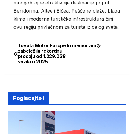
mnogobrojne atraktivnije destinacije poput
Benidorma, Altee i Elčea. Peščane plaže, blaga
klima i moderna turistička infrastruktura čini
ovu regiju privlačnom za turiste iz celog sveta.
Toyota Motor Europe
In memoriam
Post
zabeležila rekordnu
prodaju od 1.229.038
navigation
vozila u 2025.
Pogledajte i