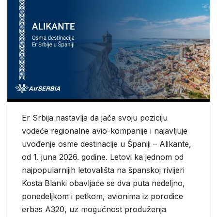
Er Srbija nastavlja da jača svoju poziciju
vodeće regionalne avio-kompanije i najavljuje
uvođenje osme destinacije u Španiji – Alikante,
od 1. juna 2026. godine. Letovi ka jednom od
najpopularnijih letovališta na španskoj rivijeri
Kosta Blanki obavljaće se dva puta nedeljno,
ponedeljkom i petkom, avionima iz porodice
erbas A320, uz mogućnost produženja