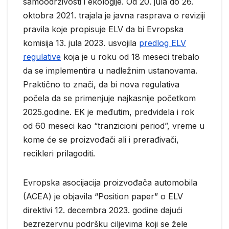
samoodrživosti i ekologije. Od 20. jula do 26.
oktobra 2021. trajala je javna rasprava o reviziji
pravila koje propisuje ELV da bi Evropska
komisija 13. jula 2023. usvojila
predlog ELV
regulative
koja je u roku od 18 meseci trebalo
da se implementira u nadležnim ustanovama.
Praktično to znači, da bi nova regulativa
počela da se primenjuje najkasnije početkom
2025.godine. EK je međutim, predvidela i rok
od 60 meseci kao “tranzicioni period”, vreme u
kome će se proizvođači ali i prerađivači,
recikleri prilagoditi.
Evropska asocijacija proizvođača automobila
(ACEA) je objavila “Position paper” o ELV
direktivi 12. decembra 2023. godine dajući
bezrezervnu podršku ciljevima koji se žele