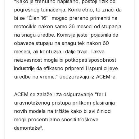
“Kako je trenutno napisano, postoji rizik od
pogrešnog tumačenja. Konkretno, to znači da
bi se “Član 16″ mogao prerano primeniti na
motocikle nakon samo 36 meseci od stupanja
na snagu uredbe. Komisija jeste pojasnila da
obaveze stupaju na snagu tek nakon 60
meseci, ali konfuzija i dalje traje. Takva
neizvesnost mogla bi potkopati sposobnost
industrije da efikasno pripremi i ispuni ciljeve
uredbe na vreme.” upozoravaju iz ACEM-a.
ACEM se zalaže i za osiguravanje “fer i
uravnoteženog pristupa prilikom plasiranja
novih modela na tržište kako bi svi činioci
mogli procentualno snositi troškove
demontaže”.