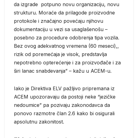
da izgrade potpuno novu organizaciju, novu
strukturu. Moraće da prilagode proizvodne
protokole i značajno povećaju njihovu
dokumentaciju u vezi sa usaglašenošu –
posebno za procedure odobrenja tipa vozila.
Bez ovog adekvatnog vremena (60 meseci),,
rizik od poremećaja je visok, predstavlja
nepotrebno opterećenje i za proizvođače i za
širi lanac snabdevanja” – kažu u ACEM-u.
Iako je Direktiva ELV pažljivo pripremana iz
ACEM upozoravaju da postoji neke “jezičke
nedoumice” pa pozivaju zakonodavca da
ponovo razmotre član 2.6 kako bi osigurali
apsolutnu zakonitost.