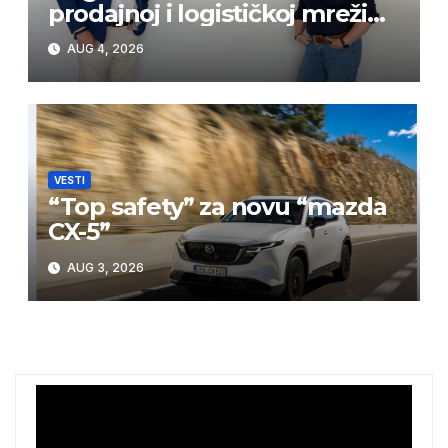
prodajnoj i logističkoj mreži
BPW Aftermarket grupe
AUG 4, 2026
VESTI
“Top safety” za novu “mazda
CX-5”
AUG 3, 2026