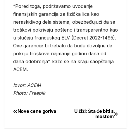
“Pored toga, podržavamo uvođenje
finansijskih garancija za fizička lica kao
neraskidivog dela sistema, obezbeđujući da se
troškovi pokrivaju pošteno i transparentno kao
u slučaju francuskog ELV (Decret 2022-1495).
Ove garancije bi trebalo da budu dovoljne da
pokriju troškove najmanje godinu dana od
dana odobrenja”. kaže se na kraju saopštenja
ACEM.
Izvor: ACEM
Photo: Freepik
Nove cene goriva
U žiži: Šta će biti s
Post
mostom
navigation