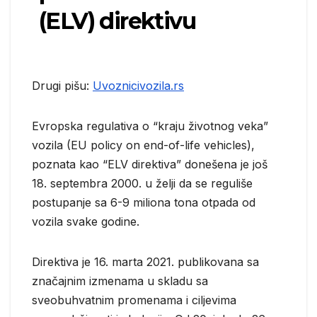
(ELV) direktivu
Drugi pišu:
Uvoznicivozila.rs
Evropska regulativa o “kraju životnog veka”
vozila (EU policy on end-of-life vehicles),
poznata kao “ELV direktiva” donešena je još
18. septembra 2000. u želji da se reguliše
postupanje sa 6-9 miliona tona otpada od
vozila svake godine.
Direktiva je 16. marta 2021. publikovana sa
značajnim izmenama u skladu sa
sveobuhvatnim promenama i ciljevima