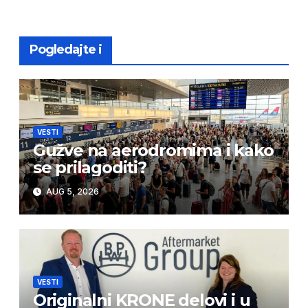
Pogledajte i
VESTI
Gužve na aerodromima i kako
se prilagoditi?
AUG 5, 2026
VESTI
Originalni KRONE delovi i u