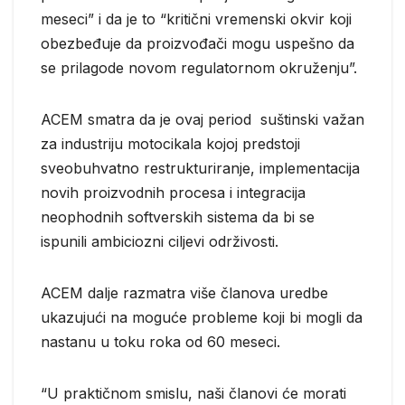
meseci” i da je to “kritični vremenski okvir koji
obezbeđuje da proizvođači mogu uspešno da
se prilagode novom regulatornom okruženju”.
ACEM smatra da je ovaj period suštinski važan
za industriju motocikala kojoj predstoji
sveobuhvatno restrukturiranje, implementacija
novih proizvodnih procesa i integracija
neophodnih softverskih sistema da bi se
ispunili ambiciozni ciljevi održivosti.
ACEM dalje razmatra više članova uredbe
ukazujući na moguće probleme koji bi mogli da
nastanu u toku roka od 60 meseci.
“U praktičnom smislu, naši članovi će morati