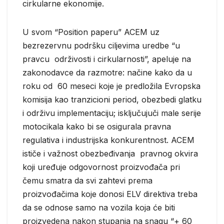
cirkularne ekonomije.
U svom “Position paperu” ACEM uz
bezrezervnu podršku ciljevima uredbe “u
pravcu održivosti i cirkularnosti”, apeluje na
zakonodavce da razmotre: načine kako da u
roku od 60 meseci koje je predložila Evropska
komisija kao tranzicioni period, obezbedi glatku
i održivu implementaciju; isključujuči male serije
motocikala kako bi se osigurala pravna
regulativa i industrijska konkurentnost. ACEM
ističe i važnost obezbeđivanja pravnog okvira
koji uređuje odgovornost proizvođača pri
čemu smatra da svi zahtevi prema
proizvođačima koje donosi ELV direktiva treba
da se odnose samo na vozila koja će biti
proizvedena nakon stupanja na snagu “+ 60