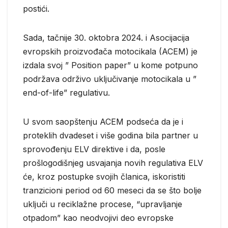
postići.
Sada, tačnije 30. oktobra 2024. i Asocijacija
evropskih proizvođača motocikala (ACEM) je
izdala svoj ” Position paper” u kome potpuno
podržava održivo uključivanje motocikala u ”
end-of-life” regulativu.
U svom saopštenju ACEM podseća da je i
proteklih dvadeset i više godina bila partner u
sprovođenju ELV direktive i da, posle
prošlogodišnjeg usvajanja novih regulativa ELV
će, kroz postupke svojih članica, iskoristiti
tranzicioni period od 60 meseci da se što bolje
uključi u reciklažne procese, “upravljanje
otpadom” kao neodvojivi deo evropske