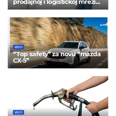
prodajnoj i logističkoj mreži
BPW Aftermarket grupe
VESTI
“Top safety” za novu “mazda
CX-5”
VESTI