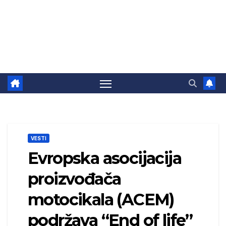
VESTI
Evropska asocijacija
proizvođača
motocikala (ACEM)
podržava “End of life”