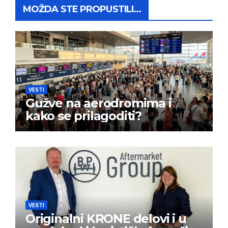
MOŽDA STE PROPUSTILI...
VESTI
Gužve na aerodromima i
kako se prilagoditi?
VESTI
Originalni KRONE delovi i u