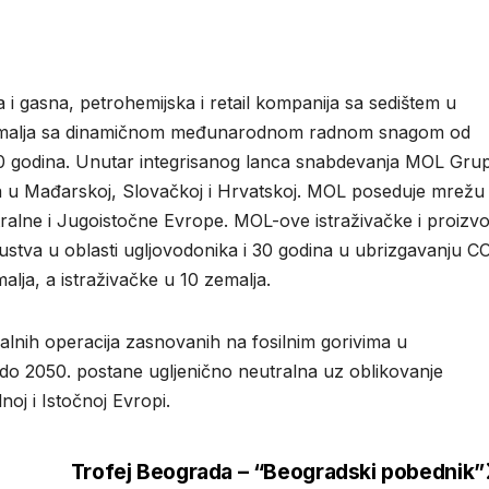
 gasna, petrohemijska i retail kompanija sa sedištem u
 zemalja sa dinamičnom međunarodnom radnom snagom od
 100 godina. Unutar integrisanog lanca snabdevanja MOL Gru
ona u Mađarskoj, Slovačkoj i Hrvatskoj. MOL poseduje mrežu
tralne i Jugoistočne Evrope. MOL-ove istraživačke i proizv
ustva u oblasti ugljovodonika i 30 godina u ubrizgavanju C
lja, a istraživačke u 10 zemalja.
alnih operacija zasnovanih na fosilnim gorivima u
da do 2050. postane ugljenično neutralna uz oblikovanje
oj i Istočnoj Evropi.
Trofej Beograda – “Beogradski pobednik”