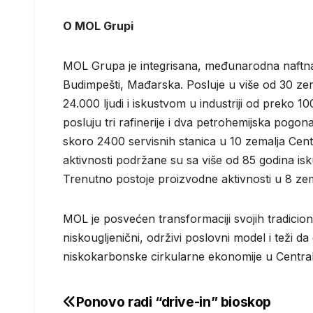
O MOL Grupi
MOL Grupa je integrisana, međunarodna naftna i
Budimpešti, Mađarska. Posluje u više od 30
24.000 ljudi i iskustvom u industriji od preko
posluju tri rafinerije i dva petrohemijska pog
skoro 2400 servisnih stanica u 10 zemalja Cen
aktivnosti podržane su sa više od 85 godina isk
Trenutno postoje proizvodne aktivnosti u 8 zema
MOL je posvećen transformaciji svojih tradicion
niskougljenični, održivi poslovni model i teži 
niskokarbonske cirkularne ekonomije u Centraln
Ponovo radi “drive-in” bioskop
Post