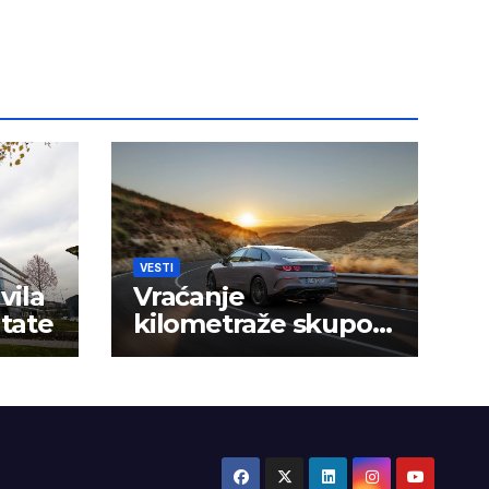
VESTI
vila
Vraćanje
ltate
kilometraže skupo
košta vozače u Srbiji