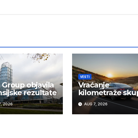
VESTI
Group objavila
Vraćanje
nsijske rezultate
kilometraže sku
košta vozače u Sr
, 2026
AUG 7, 2026