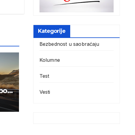
Kategorije
Bezbednost u saobraćaju
Kolumne
Test
po
Vesti
biji