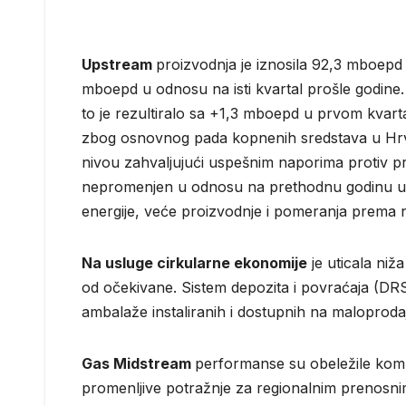
Upstream
proizvodnja je iznosila 92,3 mboepd
mboepd u odnosu na isti kvartal prošle godine
to je rezultiralo sa +1,3 mboepd u prvom kvart
zbog osnovnog pada kopnenih sredstava u Hrv
nivou zahvaljujući uspešnim naporima protiv pr
nepromenjen u odnosu na prethodnu godinu uprk
energije, veće proizvodnje i pomeranja prema n
Na usluge cirkularne ekonomije
je uticala niž
od očekivane. Sistem depozita i povraćaja (DRS
ambalaže instaliranih i dostupnih na maloprod
Gas Midstream
performanse su obeležile kom
promenljive potražnje za regionalnim prenosn