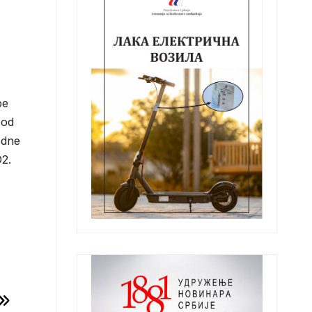
pe
 od
odne
O2.