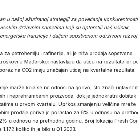
an u našoj ažuriranoj strategiji za povećanje konkurentnosti
visokim državnim nametima koji su opteretili naš učinak,
nergetske tranzicije i daljem sopstvenom održivom razvoj
a za petrohemiju i rafinerije, ali je niža prodaja sopstvene
troškovi u Mađarskoj nastavljaju da utiču na rezultate jer p
orez na CO2 imaju značajan uticaj na kvartalne rezultate.
anje marže koja se ne odnosi na gorivo, što znači uglavno
h i neprehrambenih proizvoda, dok je jednokratni dobitak
ltatima u prvom kvartalu. Uprkos smanjenju veličine mreže
obim prodaje goriva je porastao za 6% u odnosu na preth
a 2% u odnosu na prethodnu godinu. Broj lokacija Fresh Co
1.172 koliko ih je bilo u Q1 2023.