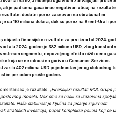
u kvartal na 92,3 mboepd uglavnom zahvaljujući proizvod
 ali je pad cena gasa imao negativan uticaj na rezultate
na rezultate: dodatni porez zasnovan na obračunatim
je sa 110 miliona dolara, dok su porez na Brent-Ural i po
 objavila finansijske rezultate za prvi kvartal 2024. god
artalu 2024. godine je 382 miliona USD, zbog konstantn
Downstream segmentu, nepovoljnog efekta nižih cena gas
ke koja se ne odnosi na gorivo u Consumer Services
stvarila 402 miliona USD pojednostavljenog slobodnog t
 istim periodom prošle godine.
komentarisao je rezultate:
„Finansijski rezultati MOL Grupe j
 poslovnog modela. Dok smo se nosili sa izazovima spolja
ultate. Naša stabilnost je ključna za jačanje sigurnosti
ak strateških investicija, poput kompleksa poliola koji će 