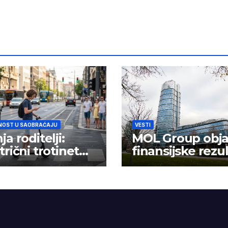
NOST U SAOBRAĆAJU
VESTI
ja roditelji:
MOL Group obja
trični trotinet
finansijske rezu
 igračka