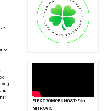
u.”
orez
m
 od
 zbog
odnu
rner
ELEKTROMOBILNOST-Filip
MITROVIĆ