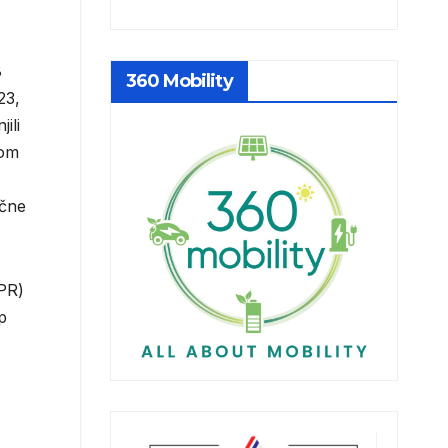
8
360 Mobility
23,
ili
kom
ične
EPR)
p