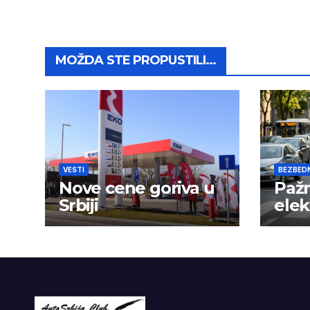
MOŽDA STE PROPUSTILI...
VESTI
BEZBED
Nove cene goriva u
Pažn
Srbiji
elek
nije