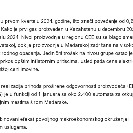
 u prvom kvartalu 2024. godine, što znači povećanje od 0,
. Kako je prvi gas proizveden u Kazahstanu u decembru 20
alu 2024. Nivoi proizvodnje u regionu CEE su se blago smanj
atskoj, dok je proizvodnja u Mađarskoj zadržana na viso
irodnog opadanja. Jedinični trošak na nivou grupe ostao je
os opštim inflatornim pritiscima, usled pada cena elektr
ižoj ceni imovine.
a realizacija prihoda proširene odgovornosti proizvođača (
) je u funkciji od 1. januara sa oko 2.400 automata za otku
ajnim mestima širom Mađarske.
binovani efekat povoljnog makroekonomskog okruženja i
im uslugama.