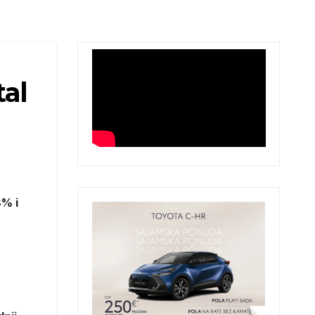
tal
8% i