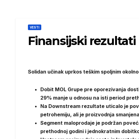
VESTI
Finansijski rezultat
Solidan učinak uprkos teškim spoljnim okoln
Dobit MOL Grupe pre oporezivanja dosti
29% manje u odnosu na isti period pre
Na Downstream rezultate uticalo je pov
petrohemiju, ali je proizvodnja smanjen
Segment maloprodaje je podržan poveća
prethodnoj godini i jednokratnim dobitk