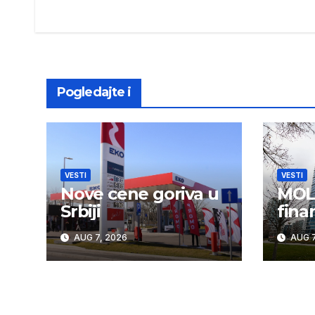
navigation
Pogledajte i
VESTI
VESTI
Nove cene goriva u
MOL 
Srbiji
fina
AUG 7, 2026
AUG 7