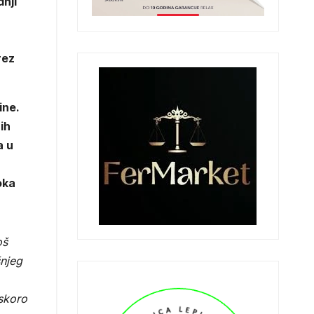
nji
rez
ine.
ih
a u
oka
oš
šnjeg
uskoro