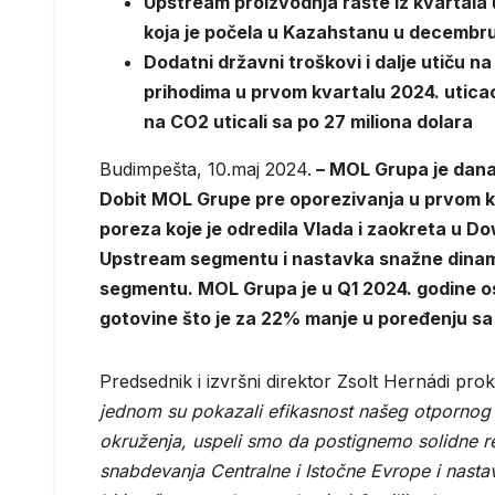
Upstream proizvodnja raste iz kvartala 
koja je počela u Kazahstanu u decembru,
Dodatni državni troškovi i dalje utiču 
prihodima u prvom kvartalu 2024. uticao 
na CO2 uticali sa po 27 miliona dolara
Budimpešta, 10.maj 2024.
– MOL Grupa je danaş
Dobit MOL Grupe pre oporezivanja u prvom kv
poreza koje je odredila Vlada i zaokreta u 
Upstream segmentu i nastavka snažne dinami
segmentu. MOL Grupa je u Q1 2024. godine o
gotovine što je za 22% manje u poređenju sa
Predsednik i izvršni direktor Zsolt Hernádi pro
jednom su pokazali efikasnost našeg otpornog
okruženja, uspeli smo da postignemo solidne rez
snabdevanja Centralne i Istočne Evrope i nastav