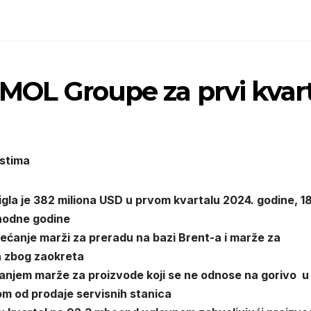
i MOL Groupe za prvi kvar
ostima
gla je 382 miliona USD u prvom kvartalu 2024. godine, 1
thodne godine
ećanje marži za preradu na bazi Brent-a i marže za
a zbog zaokreta
njem marže za proizvode koji se ne odnose na gorivo u
om od prodaje servisnih stanica