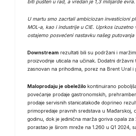
biti pušten u rad, a vredan je 1,3 milijarde evra.
U martu smo zacrtali ambiciozan investicioni pl
MOL-a, kao i industrije u CIE. Uprkos izuzetno 
ostajemo posvećeni nastavku našeg putovanja e
Downstream
rezultati bili su podržani i maržim
proizvodnje uticala na učinak. Dodatni državni 
zasnovan na prihodima, porez na Brent Ural i p
Maloprodaju je obeležilo
kontinuirano poboljš
povećanje prodaje gastronomskih, prehrambeni
prodaje servisnih stanicatakođe doprineo rezu
primopredaje pravnih sredstava u Mađarskoj, 
godinu, dok je jedinična marža goriva opala z
porastao je širom mreže na 1.260 u Q1 2024, sa 