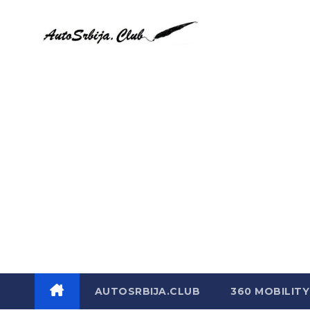
Skip
to
content
AUTOSRBIJA.CLUB
360 MOBILITY