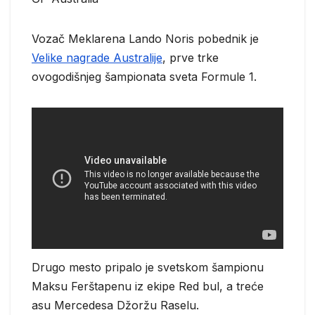
Vozač Meklarena Lando Noris pobednik je
Velike nagrade Australije
, prve trke
ovogodišnjeg šampionata sveta Formule 1.
Drugo mesto pripalo je svetskom šampionu
Maksu Ferštapenu iz ekipe Red bul, a treće
asu Mercedesa Džoržu Raselu.