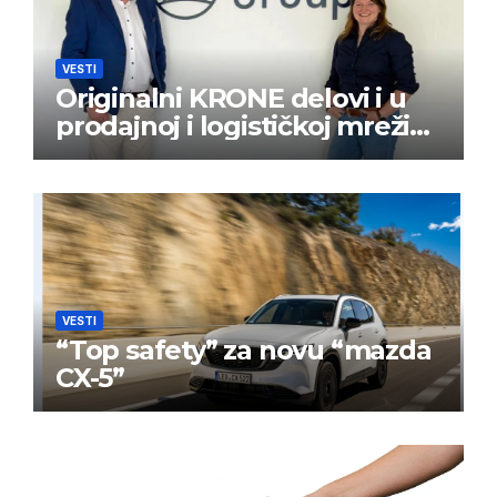
VESTI
Originalni KRONE delovi i u
prodajnoj i logističkoj mreži
BPW Aftermarket grupe
VESTI
“Top safety” za novu “mazda
CX-5”