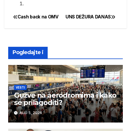
Cash back na OMV
UNS DEŽURA DANAS
Post
navigation
Pogledajte i
VESTI
Gužve na aerodromima i kako
se prilagoditi?
AUG 5, 2026