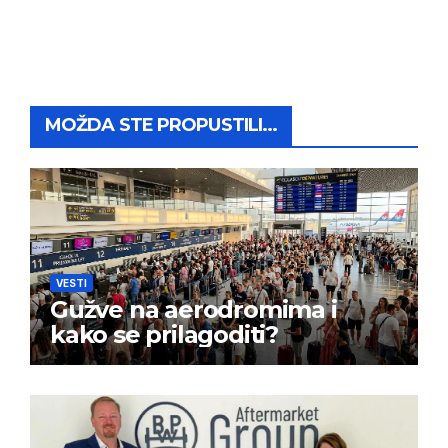
MOŽDA STE PROPUSTILI...
VESTI
Gužve na aerodromima i
kako se prilagoditi?