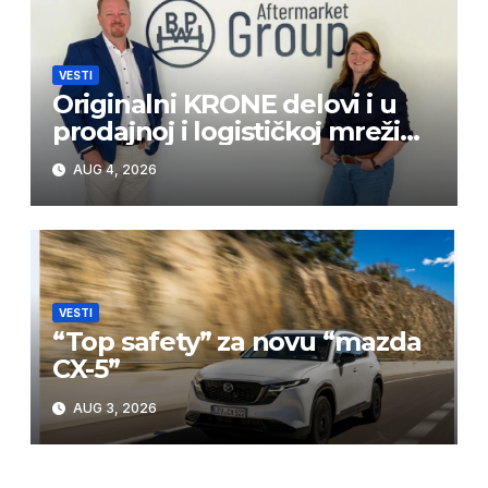
VESTI
Originalni KRONE delovi i u
prodajnoj i logističkoj mreži
BPW Aftermarket grupe
AUG 4, 2026
VESTI
“Top safety” za novu “mazda
CX-5”
AUG 3, 2026