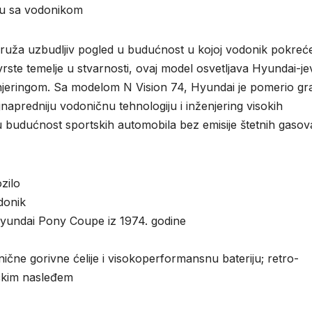
nu sa vodonikom
pruža uzbudljiv pogled u budućnost u kojoj vodonik pokreć
rste temelje u stvarnosti, ovaj model osvetljava Hyundai-je
njeringom. Sa modelom N Vision 74, Hyundai je pomerio gr
napredniju vodoničnu tehnologiju i inženjering visokih
u budućnost sportskih automobila bez emisije štetnih gasov
zilo
donik
yundai Pony Coupe iz 1974. godine
ične gorivne ćelije i visokoperformansnu bateriju; retro-
kačkim nasleđem