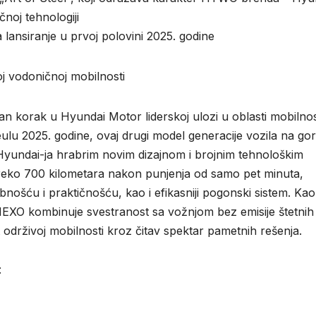
oj tehnologiji
 lansiranje u prvoj polovini 2025. godine
j vodoničnoj mobilnosti
n korak u Hyundai Motor liderskoj ulozi u oblasti mobilnos
ulu 2025. godine, ovaj drugi model generacije vozila na go
 Hyundai-ja hrabrim novim dizajnom i brojnim tehnološkim
reko 700 kilometara nakon punjenja od samo pet minuta,
nošću i praktičnošću, kao i efikasniji pogonski sistem. Kao
XO kombinuje svestranost sa vožnjom bez emisije štetnih
drživoj mobilnosti kroz čitav spektar pametnih rešenja.
: