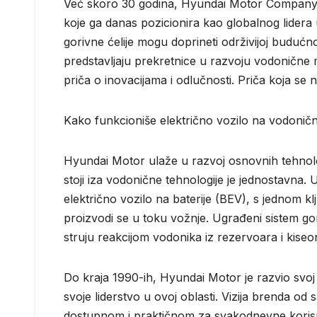
Već skoro 30 godina, Hyundai Motor Company je 
koje ga danas pozicionira kao globalnog lidera 
gorivne ćelije mogu doprineti održivijoj budućn
predstavljaju prekretnice u razvoju vodonične m
priča o inovacijama i odlučnosti. Priča koja se
Kako funkcioniše električno vozilo na vodoničn
Hyundai Motor ulaže u razvoj osnovnih tehnolog
stoji iza vodonične tehnologije je jednostavna. U
električno vozilo na baterije (BEV), s jednom 
proizvodi se u toku vožnje. Ugrađeni sistem gor
struju reakcijom vodonika iz rezervoara i kiseo
Do kraja 1990-ih, Hyundai Motor je razvio svoj p
svoje liderstvo u ovoj oblasti. Vizija brenda od
dostupnom i praktičnom za svakodnevne korisni