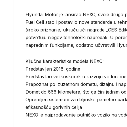
Hyundai Motor je lansirao NEXO, svoje drugo po 
Fuel Cell stao i postavilo nove standarde u tehn
široko priznanje, uključujući nagrade „CES Edi
potvrđuju njegov tehnološki napredak. U pore
naprednim funkcijama, dodatno učvrstivši Hyund
Ključne karakteristike modela NEXO:
Predstavljen 2018. godine
Predstavljao veliki iskorak u razvoju vodonične
Prepoznat po izuzetnom dometu, dizajnu i nap
Domet do 666 kilometara, što ga čini jednim od 
Opremljen sistemom za daljinsko pametno parki
efikasnošću gorivnih ćelija
NEXO je najprodavanije putničko vozilo na vod