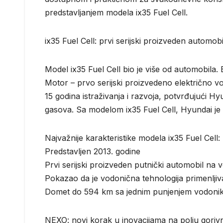
predstavljanjem modela ix35 Fuel Cell.
ix35 Fuel Cell: prvi serijski proizveden automobi
Model ix35 Fuel Cell bio je više od automobila.
Motor – prvo serijski proizvedeno električno vo
15 godina istraživanja i razvoja, potvrđujući Hy
gasova. Sa modelom ix35 Fuel Cell, Hyundai je 
Najvažnije karakteristike modela ix35 Fuel Cell:
Predstavljen 2013. godine
Prvi serijski proizveden putnički automobil na 
Pokazao da je vodonična tehnologija primenljiva
Domet do 594 km sa jednim punjenjem vodoni
NEXO: novi korak u inovacijama na polju gorivni