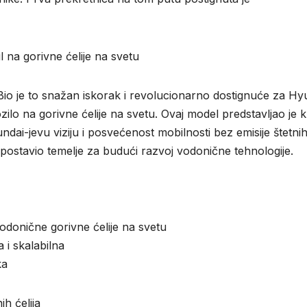
l na gorivne ćelije na svetu
 Bio je to snažan iskorak i revolucionarno dostignuće za Hy
zilo na gorivne ćelije na svetu. Ovaj model predstavljao je 
undai-jevu viziju i posvećenost mobilnosti bez emisije štetni
postavio temelje za budući razvoj vodonične tehnologije.
vodonične gorivne ćelije na svetu
 i skalabilna
ka
h ćelija