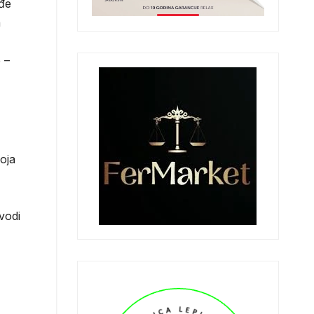
eđe
a
 –
oja
vodi