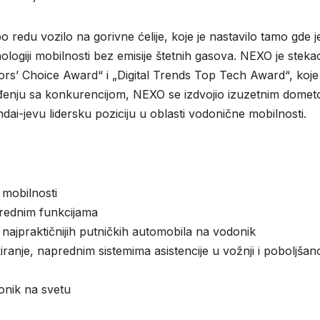
redu vozilo na gorivne ćelije, koje je nastavilo tamo gde j
ologiji mobilnosti bez emisije štetnih gasova. NEXO je steka
tors’ Choice Award“ i „Digital Trends Top Tech Award“, koje
đenju sa konkurencijom, NEXO se izdvojio izuzetnim domet
ai-jevu lidersku poziciju u oblasti vodonične mobilnosti.
 mobilnosti
rednim funkcijama
najpraktičnijih putničkih automobila na vodonik
ranje, naprednim sistemima asistencije u vožnji i poboljša
onik na svetu