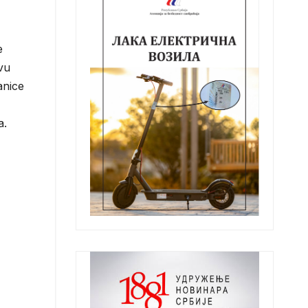
e
vu
anice
a.