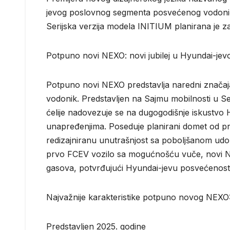
jevog poslovnog segmenta posvećenog vodoničn
Serijska verzija modela INITIUM planirana je za
Potpuno novi NEXO: novi jubilej u Hyundai-jevo
Potpuno novi NEXO predstavlja naredni značaja
vodonik. Predstavljen na Sajmu mobilnosti u Se
ćelije nadovezuje se na dugogodišnje iskustvo
unapređenjima. Poseduje planirani domet od p
redizajniranu unutrašnjost sa poboljšanom udob
prvo FCEV vozilo sa mogućnošću vuče, novi NE
gasova, potvrđujući Hyundai-jevu posvećenost o
Najvažnije karakteristike potpuno novog NEXO
Predstavljen 2025. godine