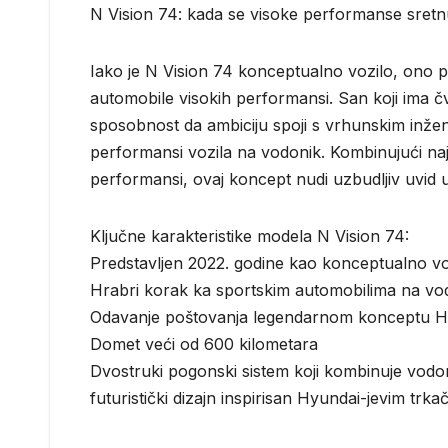
N Vision 74: kada se visoke performanse sret
Iako je N Vision 74 konceptualno vozilo, ono 
automobile visokih performansi. San koji ima čv
sposobnost da ambiciju spoji s vrhunskim inže
performansi vozila na vodonik. Kombinujući naj
performansi, ovaj koncept nudi uzbudljiv uvid 
Ključne karakteristike modela N Vision 74:
Predstavljen 2022. godine kao konceptualno vo
Hrabri korak ka sportskim automobilima na vo
Odavanje poštovanja legendarnom konceptu H
Domet veći od 600 kilometara
Dvostruki pogonski sistem koji kombinuje vodon
futuristički dizajn inspirisan Hyundai-jevim tr