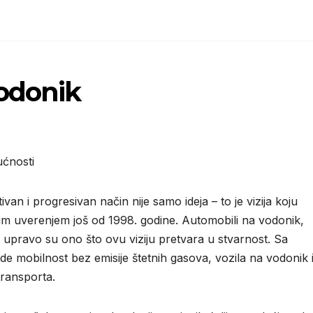
vodonik
ućnosti
van i progresivan način nije samo ideja – to je vizija koju
im uverenjem još od 1998. godine. Automobili na vodonik,
e, upravo su ono što ovu viziju pretvara u stvarnost. Sa
 mobilnost bez emisije štetnih gasova, vozila na vodonik 
transporta.