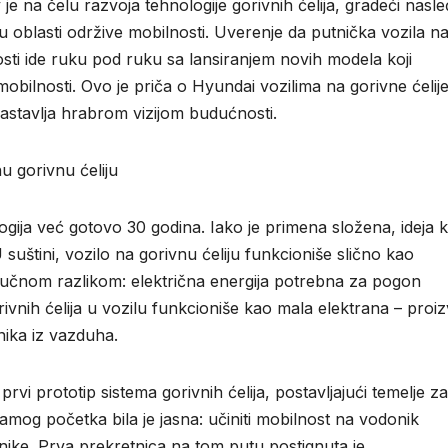
na čelu razvoja tehnologije gorivnih ćelija, gradeći nasl
u oblasti održive mobilnosti. Uverenje da putnička vozila n
osti ide ruku pod ruku sa lansiranjem novih modela koji
obilnosti. Ovo je priča o Hyundai vozilima na gorivne ćelije
 nastavlja hrabrom vizijom budućnosti.
u gorivnu ćeliju
ija već gotovo 30 godina. Iako je primena složena, ideja k
 suštini, vozilo na gorivnu ćeliju funkcioniše slično kao
ključnom razlikom: električna energija potrebna za pogon
ivnih ćelija u vozilu funkcioniše kao mala elektrana – proiz
nika iz vazduha.
rvi prototip sistema gorivnih ćelija, postavljajući temelje za
 samog početka bila je jasna: učiniti mobilnost na vodonik
ke. Prva prekretnica na tom putu postignuta je