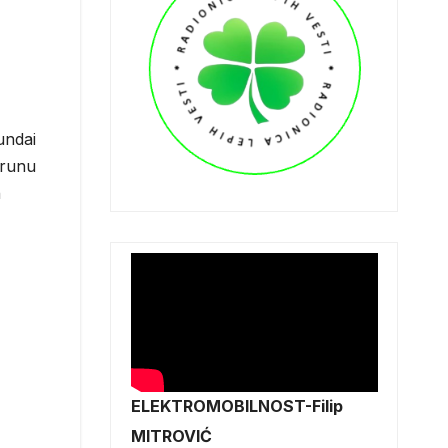
undai
krunu
h
ELEKTROMOBILNOST-Filip
MITROVIĆ