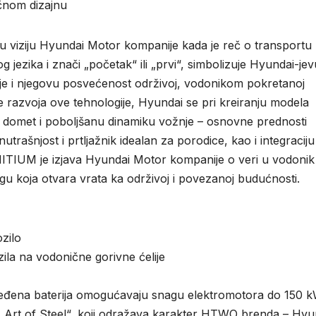
ičnom dizajnu
 viziju Hyundai Motor kompanije kada je reč o transportu
g jezika i znači „početak“ ili „prvi“, simbolizuje Hyundai-jev
ije i njegovu posvećenost održivoj, vodonikom pokretanoj
je razvoja ove tehnologije, Hyundai se pri kreiranju modela
ki domet i poboljšanu dinamiku vožnje – osnovne prednosti
nutrašnjost i prtljažnik idealan za porodice, kao i integraciju
INITIUM je izjava Hyundai Motor kompanije o veri u vodonik
 koja otvara vrata ka održivoj i povezanoj budućnosti.
zilo
ozila na vodonične gorivne ćelije
pređena baterija omogućavaju snagu elektromotora do 150 
„Art of Steel“, koji odražava karakter HTWO brenda – Hyu