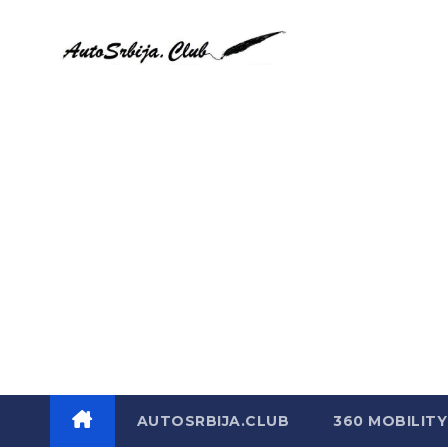
Skip
to
content
AUTOSRBIJA.CLUB
360 MOBILITY