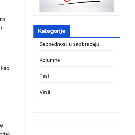
 na
u
Kategorije
Bezbednost u saobraćaju
Kolumne
 kao
Test
Vesti
kW
ndai-