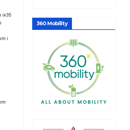
e ix35
o
360 Mobility
om i
nom