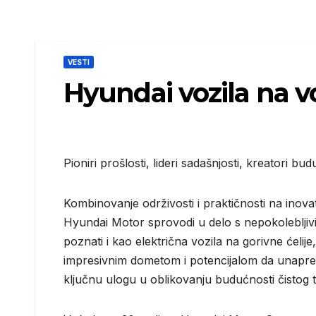
VESTI
Hyundai vozila na 
Pioniri prošlosti, lideri sadašnjosti, kreatori bud
Kombinovanje održivosti i praktičnosti na inovati
Hyundai Motor sprovodi u delo s nepokolebljiv
poznati i kao električna vozila na gorivne ćelij
impresivnim dometom i potencijalom da unaprede
ključnu ulogu u oblikovanju budućnosti čistog 