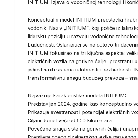
INITIUM: Izjava o vodoničnoj tehnologiji i ikon
Konceptualni model INITIUM predstavlja hrabru
vodonik. Naziv „INITIUM“, koji potiče iz latinsko
lidersku poziciju u razvoju vodonične tehnolog
budućnosti. Oslanjajući se na gotovo tri deceni
INITIUM fokusirao na tri ključna aspekta: veli
električnih vozila na gorivne ćelije, prostranu u
jedinstvenih sistema udobnosti i bezbednosti. 
transformativnu snagu budućeg prevoza – snagu
Najvažnije karakteristike modela INITIUM:
Predstavljen 2024. godine kao konceptualno vo
Prikazuje svestranost i potencijal električnih v
Ciljani domet veći od 650 kilometara
Povećana snaga sistema gorivnih ćelija i una
Premijera novog dizajnerskog jezika nazvanog 