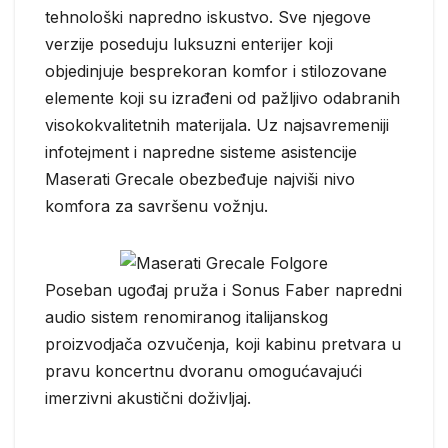
tehnološki napredno iskustvo. Sve njegove
verzije poseduju luksuzni enterijer koji
objedinjuje besprekoran komfor i stilozovane
elemente koji su izrađeni od pažljivo odabranih
visokokvalitetnih materijala. Uz najsavremeniji
infotejment i napredne sisteme asistencije
Maserati Grecale obezbeđuje najviši nivo
komfora za savršenu vožnju.
Poseban ugođaj pruža i Sonus Faber napredni
audio sistem renomiranog italijanskog
proizvodjača ozvučenja, koji kabinu pretvara u
pravu koncertnu dvoranu omogućavajući
imerzivni akustični doživljaj.