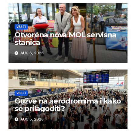
VESTI
Otvorena nova MOL servisna
stanica
AUG 6, 2026
VESTI
Gužve na aerodromima i kako
se prilagoditi?
AUG 5, 2026