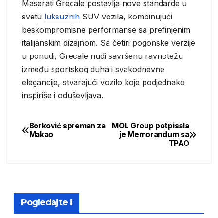
Maserati Grecale postavlja nove standarde u
svetu
luksuznih
SUV vozila, kombinujući
beskompromisne performanse sa prefinjenim
italijanskim dizajnom. Sa četiri pogonske verzije
u ponudi, Grecale nudi savršenu ravnotežu
između sportskog duha i svakodnevne
elegancije, stvarajući vozilo koje podjednako
inspiriše i oduševljava.
Borković spreman za
MOL Group potpisala
Post
Makao
je Memorandum sa
TPAO
navigation
Pogledajte i