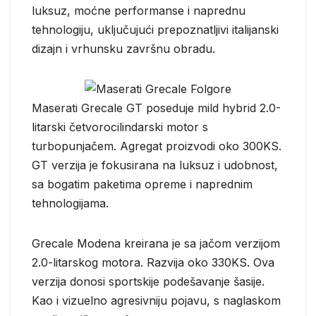
luksuz, moćne performanse i naprednu
tehnologiju, uključujući prepoznatljivi italijanski
dizajn i vrhunsku završnu obradu.
Maserati Grecale GT poseduje mild hybrid 2.0-
litarski četvorocilindarski motor s
turbopunjačem. Agregat proizvodi oko 300KS.
GT verzija je fokusirana na luksuz i udobnost,
sa bogatim paketima opreme i naprednim
tehnologijama.
Grecale Modena kreirana je sa jačom verzijom
2.0-litarskog motora. Razvija oko 330KS. Ova
verzija donosi sportskije podešavanje šasije.
Kao i vizuelno agresivniju pojavu, s naglaskom