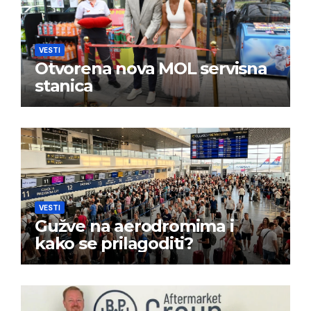
VESTI
Otvorena nova MOL servisna
stanica
VESTI
Gužve na aerodromima i
kako se prilagoditi?