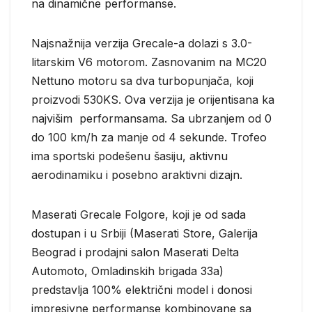
na dinamične performanse.
Najsnažnija verzija Grecale-a dolazi s 3.0-
litarskim V6 motorom. Zasnovanim na MC20
Nettuno motoru sa dva turbopunjača, koji
proizvodi 530KS. Ova verzija je orijentisana ka
najvišim performansama. Sa ubrzanjem od 0
do 100 km/h za manje od 4 sekunde. Trofeo
ima sportski podešenu šasiju, aktivnu
aerodinamiku i posebno araktivni dizajn.
Maserati Grecale Folgore, koji je od sada
dostupan i u Srbiji (Maserati Store, Galerija
Beograd i prodajni salon Maserati Delta
Automoto, Omladinskih brigada 33a)
predstavlja 100% električni model i donosi
impresivne performanse kombinovane sa