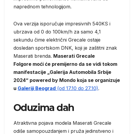
naprednom tehnologijom.
Ova verzija isporučuje impresivnih 540KS i
ubrzava od 0 do 100km/h za samo 4,1
sekundu čime električni Grecale ostaje
dosledan sportskom DNK, koji je zaštitni znak
Maserati brenda.
Maserati Grecale
Folgore moći će premijerno da se vidi tokom
manifestacije „Galerija Automobila Srbije
2024“ powered by Mondo koja se organizuje
u
Galeriji Beograd
(od 17.10 do 27.10)
.
Oduzima dah
Atraktivna pojava modela Maserati Grecale
odiše samopouzdanjem i pruža jedinstveno i