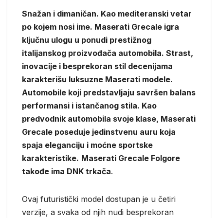
Snažan i dimaničan. Kao mediteranski vetar
po kojem nosi ime. Maserati Grecale igra
ključnu ulogu u ponudi prestižnog
italijanskog proizvođača automobila. Strast,
inovacije i besprekoran stil decenijama
karakterišu luksuzne Maserati modele.
Automobile koji predstavljaju savršen balans
performansi i istančanog stila. Kao
predvodnik automobila svoje klase, Maserati
Grecale poseduje jedinstvenu auru koja
spaja eleganciju i moćne sportske
karakteristike.
Maserati Grecale Folgore
takođe ima DNK trkača
.
Ovaj futuristički model dostupan je u četiri
verzije, a svaka od njih nudi besprekoran