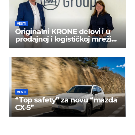
VESTI
Originalni KRONE delovi i u
prodajnoj i logističkoj mreži
BPW Aftermarket grupe
VESTI
“Top safety” za novu “mazda
CX-5”