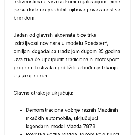
aktivnostima u vezi sa komercijalizacijom, čime
će se dodatno produbiti njihova povezanost sa
brendom.
Jedan od glavnih akcenata biće trka
izdržljivosti novinara u modelu Roadster*,
omiljeni događaj sa tradicijom dugom 35 godina.
Ova trka će upotpuniti tradicionalni motosport
program festivala i približiti uzbuđenje trkanja
još široj publici.
Glavne atrakcije uključuju:
Demonstracione vožnje raznih Mazdinih
trkačkih automobila, uključujući
legendarni model Mazda 787B
Povorka vozila Mazda, tokom koje kupci