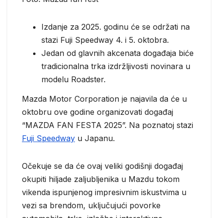
Izdanje za 2025. godinu će se održati na
stazi Fuji Speedway 4. i 5. oktobra.
Jedan od glavnih akcenata događaja biće
tradicionalna trka izdržljivosti novinara u
modelu Roadster.
Mazda Motor Corporation je najavila da će u
oktobru ove godine organizovati događaj
“MAZDA FAN FESTA 2025”. Na poznatoj stazi
Fuji Speedway
u Japanu.
Očekuje se da će ovaj veliki godišnji događaj
okupiti hiljade zaljubljenika u Mazdu tokom
vikenda ispunjenog impresivnim iskustvima u
vezi sa brendom, uključujući povorke