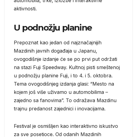
automobila, trke, izložbe i interaktivne
aktivnosti.
U podnožju planine
Prepoznat kao jedan od najznačajnijih
Mazdinih javnih događaja u Japanu,
ovogodišnje izdanje će se po prvi put održati
na stazi Fuji Speedway. Kultnoj pisti smeštenoj
u podnožju planine Fuji, i to 4. i 5. oktobra.
Tema ovogodišnjeg izdanja glasi: “Mesto na
kojem još više uživamo u automobilima –
zajedno sa fanovima”. To odražava Mazdinu
trajnu predanost zajednici i inovacijama.
Festival je osmišljen kao interaktivno iskustvo
za sve posetioce. Od odanih Mazdinih