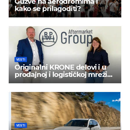
Gužve na aerodromima i
kako se prilagoditi?
VESTI
Originalni KRONE delovi i u
prodajnoj i logističkoj mreži
BPW Aftermarket grupe
VESTI