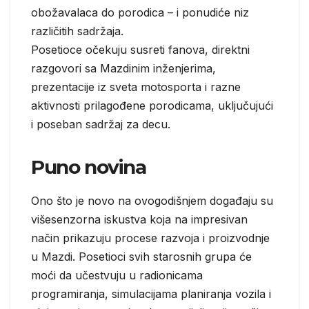
obožavalaca do porodica – i ponudiće niz
različitih sadržaja.
Posetioce očekuju susreti fanova, direktni
razgovori sa Mazdinim inženjerima,
prezentacije iz sveta motosporta i razne
aktivnosti prilagođene porodicama, uključujući
i poseban sadržaj za decu.
Puno novina
Ono što je novo na ovogodišnjem događaju su
višesenzorna iskustva koja na impresivan
način prikazuju procese razvoja i proizvodnje
u Mazdi. Posetioci svih starosnih grupa će
moći da učestvuju u radionicama
programiranja, simulacijama planiranja vozila i