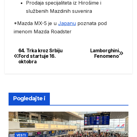
Prodaja specijaliteta iz Hirošime i
službenih Mazdinih suvenira
*Mazda MX-5 je u
Japanu
poznata pod
imenom Mazda Roadster
64. Trka kroz Srbiju
Lamborghini
Post
Ford startuje 16.
Fenomeno
oktobra
navigation
Pogledajte i
VESTI