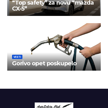
“Top safety” za novu “mazda
CX-5”
VESTI
Gorivo opet poskupelo