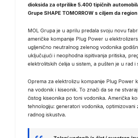
dioksida za otprilike 5.400 tipičnih automob
Grupe SHAPE TOMORROW s ciljem da region uči
MOL Grupa je u aprilu predala svoju novu fabrik
američke kompanije Plug Power u elektrolizersk
ugljenično neutralnog zelenog vodonika godišnj
uključujući i neophodna ispitivanja pritiska, p
elektrolitskih ćelija u sistem, a pušten je u rad
Oprema za elektrolizu kompanije Plug Power kori
na vodonik i kiseonik. To znači da se ne stvara
čistog kiseonika po toni vodonika. Američka k
tehnologiju: generatori vodonika, optimizovani 
radnog iskustva.