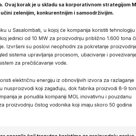
ila. Ovaj korak je u skladu sa korporativnom strategijom 
ni zelenijim, konkurentnijim i samoodrživijim.
u u Sasalombati, u kojoj će kompanija koristiti tehnologiju
oj jedinici od 10 MW za proizvodnju približno 1.600 tona či
e. Izvršeni su poslovi neophodni za pokretanje proizvodnj
regled sistema upravljanja procesom, ubacivanje i povezivanj
 i sistem za prečišćavanje vode.
sti električnu energiju iz obnovljivih izvora za razlaganje
ju nusproizvodi koji zagađuju, dok fabrika proizvodi 8-9 to
ompanija je ponudila kompaniji MOL inovativnu i pouzdanu
za proizvodnju čistog vodonika koji imaju skoro 50 godina