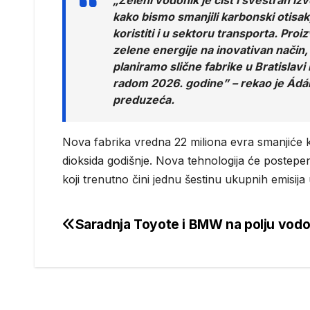
„Zeleni vodonik je čist i svestran iz
kako bismo smanjili karbonski otisa
koristiti i u sektoru transporta. Pro
zelene energije na inovativan način,
planiramo slične fabrike u Bratislavi 
radom 2026. godine”
– rekao je Ádá
preduzeća.
Nova fabrika vredna 22 miliona evra smanjiće k
dioksida godišnje. Nova tehnologija će postep
koji trenutno čini jednu šestinu ukupnih emisij
Saradnja Toyote i BMW na polju vodo
Post
navigation