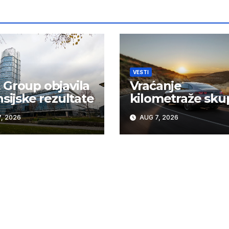
VESTI
Group objavila
Vraćanje
nsijske rezultate
kilometraže sku
košta vozače u Sr
, 2026
AUG 7, 2026