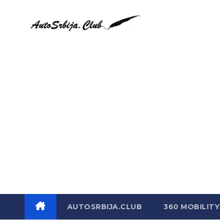
Skip
to
content
AUTOSRBIJA.CLUB
360 MOBILITY