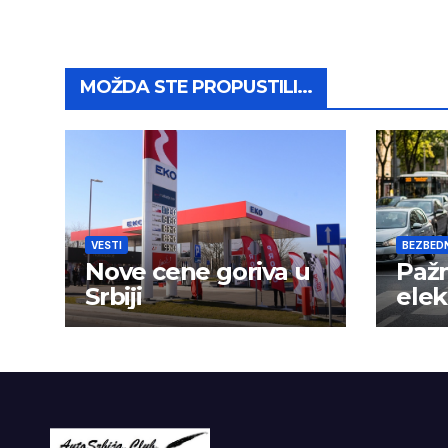
MOŽDA STE PROPUSTILI...
VESTI
BEZBED
Nove cene goriva u
Pažn
Srbiji
elek
nije