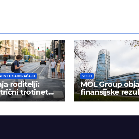
NOST U SAOBRAĆAJU
VESTI
ja roditelji:
MOL Group obja
trični trotinet
finansijske rezu
 igračka