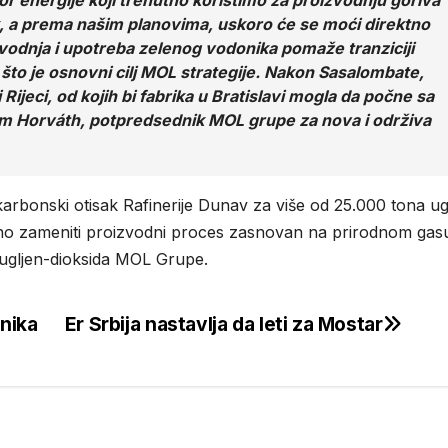
vor energije koji trenutno koristimo za proizvodnju goriva
k, a prema našim planovima, uskoro će se moći direktno
izvodnja i upotreba zelenog vodonika pomaže tranziciji
 što je osnovni cilj MOL strategije. Nakon Sasalombate,
i Rijeci, od kojih bi fabrika u Bratislavi mogla da počne sa
m Horváth, potpredsednik MOL grupe za nova i održiva
arbonski otisak Rafinerije Dunav za više od 25.000 tona ug
eno zameniti proizvodni proces zasnovan na prirodnom gas
a ugljen-dioksida MOL Grupe.
nika
Er Srbija nastavlja da leti za Mostar