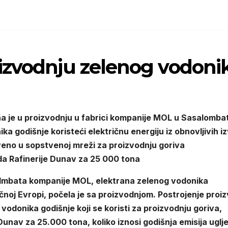
izvodnju zelenog vodoni
a je u proizvodnju u fabrici kompanije MOL u Sasalombat
ka godišnje koristeći električnu energiju iz obnovljivih i
tveno u sopstvenoj mreži za proizvodnju goriva
ida Rafinerije Dunav za 25 000 tona
aolmbata kompanije MOL, elektrana zelenog vodonika
čnoj Evropi, počela je sa proizvodnjom. Postrojenje proiz
vodonika godišnje koji se koristi za proizvodnju goriva,
Dunav za 25.000 tona, koliko iznosi godišnja emisija uglj