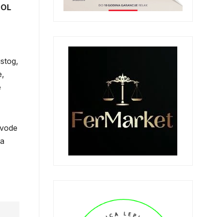
MOL
stog,
e,
e
 vode
na