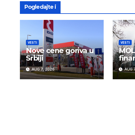
Pogledajte i
VESTI
VESTI
Nove cene goriva u
MOL 
Srbiji
fina
AUG 7, 2026
AUG 7