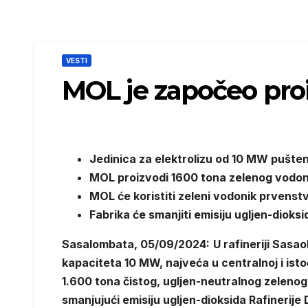
VESTI
MOL je započeo pro
Jedinica za elektrolizu od 10 MW pušten
MOL ​​proizvodi 1600 tona zelenog vodoni
MOL ​​će koristiti zeleni vodonik prvens
Fabrika će smanjiti emisiju ugljen-dioks
Sasalombata, 05/09/2024:
U rafineriji Sas
kapaciteta 10 MW, najveća u centralnoj i isto
1.600 tona čistog, ugljen-neutralnog zelenog 
smanjujući emisiju ugljen-dioksida Rafinerije 