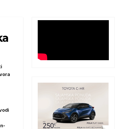
ka
i
zvora
vodi
en-