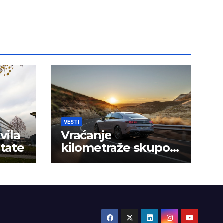
VESTI
vila
Vraćanje
ltate
kilometraže skupo
košta vozače u Srbiji