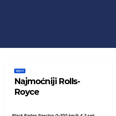
VESTI
Najmoćniji Rolls-
Royce
Black Badge Spectre
0-100 km/h 4,3 sek