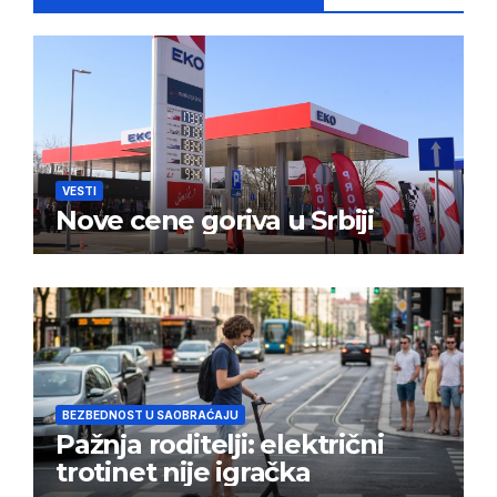
VESTI
Nove cene goriva u Srbiji
BEZBEDNOST U SAOBRAĆAJU
Pažnja roditelji: električni
trotinet nije igračka