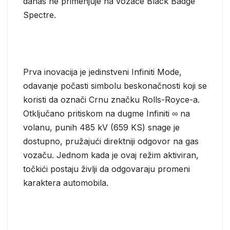
danas ne primenjuje na vozače Black Badge
Spectre.
Prva inovacija je jedinstveni Infiniti Mode,
odavanje počasti simbolu beskonačnosti koji se
koristi da označi Crnu značku Rolls-Royce-a.
Otključano pritiskom na dugme Infiniti ∞ na
volanu, punih 485 kV (659 KS) snage je
dostupno, pružajući direktniji odgovor na gas
vozaču. Jednom kada je ovaj režim aktiviran,
točkići postaju življi da odgovaraju promeni
karaktera automobila.