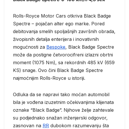
Rolls-Royce Motor Cars otkriva Black Badge
Spectre – pojačan alter ego marke. Pored
debitovanja smelih spoljašnjih završnih obrada,
živopisnih detalja enterijera i inovativnih
mogućnosti za
Bespoke
, Black Badge Spectre
može da postigne četvorocifreni izlazni obrtni
moment (1075 Nm), sa rekordnih 485 kV (659
KS) snage. Ovo čini Black Badge Spectre
najmoćnijim Rolls-Royce u istoriji.
Odluka da se napravi tako moćan automobil
bila je vođena izuzetnim očekivanjima klijenata
oznake “Black Badge”. Njihove želje zahtevale
su podjednako snažan inženjerski odgovor,
zasnovan na
RR
dubokom razumevanju šta