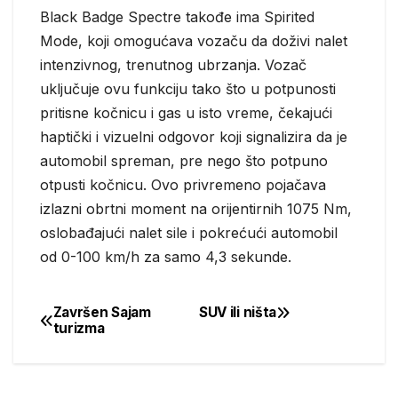
Black Badge Spectre takođe ima Spirited
Mode, koji omogućava vozaču da doživi nalet
intenzivnog, trenutnog ubrzanja. Vozač
uključuje ovu funkciju tako što u potpunosti
pritisne kočnicu i gas u isto vreme, čekajući
haptički i vizuelni odgovor koji signalizira da je
automobil spreman, pre nego što potpuno
otpusti kočnicu. Ovo privremeno pojačava
izlazni obrtni moment na orijentirnih 1075 Nm,
oslobađajući nalet sile i pokrećući automobil
od 0-100 km/h za samo 4,3 sekunde.
Završen Sajam
SUV ili ništa
Post
turizma
navigation