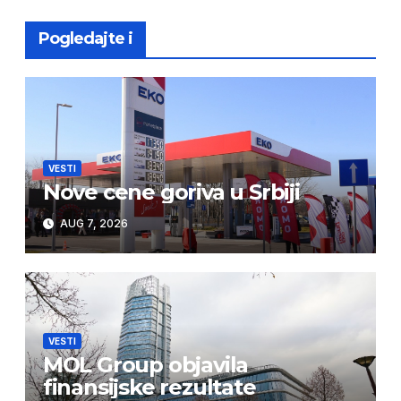
Pogledajte i
VESTI
Nove cene goriva u Srbiji
AUG 7, 2026
VESTI
MOL Group objavila
finansijske rezultate