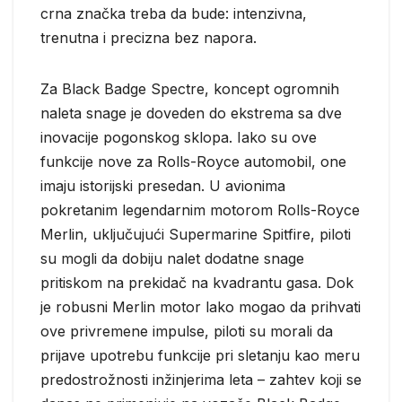
crna značka treba da bude: intenzivna,
trenutna i precizna bez napora.
Za Black Badge Spectre, koncept ogromnih
naleta snage je doveden do ekstrema sa dve
inovacije pogonskog sklopa. Iako su ove
funkcije nove za Rolls-Royce automobil, one
imaju istorijski presedan. U avionima
pokretanim legendarnim motorom Rolls-Royce
Merlin, uključujući Supermarine Spitfire, piloti
su mogli da dobiju nalet dodatne snage
pritiskom na prekidač na kvadrantu gasa. Dok
je robusni Merlin motor lako mogao da prihvati
ove privremene impulse, piloti su morali da
prijave upotrebu funkcije pri sletanju kao meru
predostrožnosti inžinjerima leta – zahtev koji se