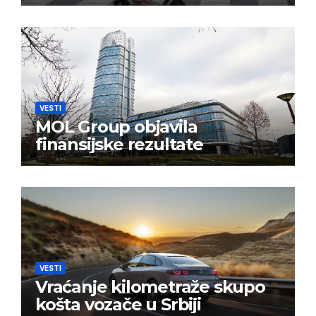
VESTI
MOL Group objavila
finansijske rezultate
VESTI
Vraćanje kilometraže skupo
košta vozače u Srbiji