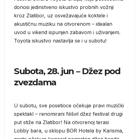
donosi jedinstveno iskustvo probnih vožnji
kroz Zlatibor, uz osvežavajuće koktele i
akustičnu muziku na otvorenom – idealan
uvod u vikend ispunjen zabavom i uživanjem.
Toyota iskustvo nastavlja se i u subotu!
Subota, 28. jun – Džez pod
zvezdama
U subotu, sve posetioce očekuje pravi muzički
spektakl – renomirani Nišvil džez festival drugi
put stiže na Zlatibor! Na otvorenoj terasi
Lobby bara, u sklopu BOR Hotela by Karisma,