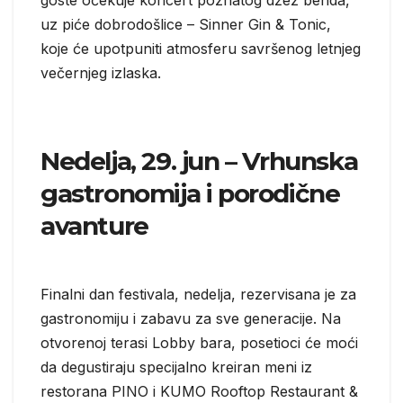
goste očekuje koncert poznatog džez benda,
uz piće dobrodošlice – Sinner Gin & Tonic,
koje će upotpuniti atmosferu savršenog letnjeg
večernjeg izlaska.
Nedelja, 29. jun – Vrhunska
gastronomija i porodične
avanture
Finalni dan festivala, nedelja, rezervisana je za
gastronomiju i zabavu za sve generacije. Na
otvorenoj terasi Lobby bara, posetioci će moći
da degustiraju specijalno kreiran meni iz
restorana PINO i KUMO Rooftop Restaurant &