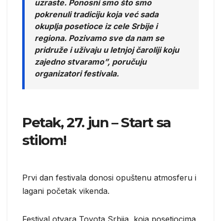
uzraste. Ponosni smo što smo
pokrenuli tradiciju koja već sada
okuplja posetioce iz cele Srbije i
regiona. Pozivamo sve da nam se
pridruže i uživaju u letnjoj čaroliji koju
zajedno stvaramo”, poručuju
organizatori festivala.
Petak, 27. jun – Start sa
stilom!
Prvi dan festivala donosi opuštenu atmosferu i
lagani početak vikenda.
Festival otvara Toyota Srbija, koja posetiocima