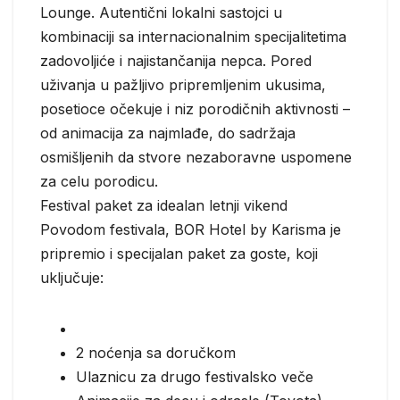
Lounge. Autentični lokalni sastojci u
kombinaciji sa internacionalnim specijalitetima
zadovoljiće i najistančanija nepca. Pored
uživanja u pažljivo pripremljenim ukusima,
posetioce očekuje i niz porodičnih aktivnosti –
od animacija za najmlađe, do sadržaja
osmišljenih da stvore nezaboravne uspomene
za celu porodicu.
Festival paket za idealan letnji vikend
Povodom festivala, BOR Hotel by Karisma je
pripremio i specijalan paket za goste, koji
uključuje:
2 noćenja sa doručkom
Ulaznicu za drugo festivalsko veče