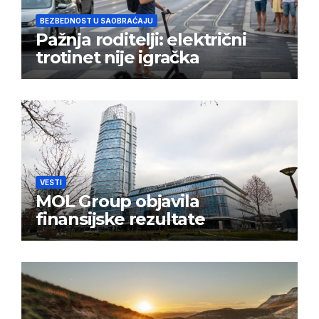
BEZBEDNOST U SAOBRAĆAJU
Pažnja roditelji: električni
trotinet nije igračka
VESTI
MOL Group objavila
finansijske rezultate