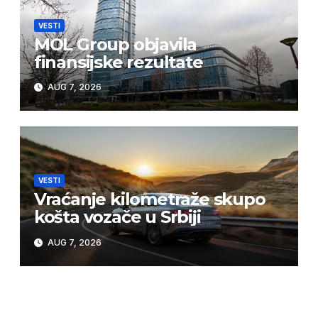
VESTI
MOL Group objavila
finansijske rezultate
AUG 7, 2026
VESTI
Vraćanje kilometraže skupo
košta vozače u Srbiji
AUG 7, 2026