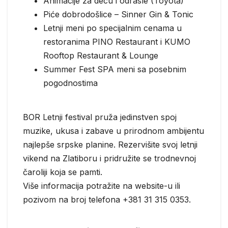
Animacije za decu i odrasle (Toyota)
Piće dobrodošlice – Sinner Gin & Tonic
Letnji meni po specijalnim cenama u
restoranima PINO Restaurant i KUMO
Rooftop Restaurant & Lounge
Summer Fest SPA meni sa posebnim
pogodnostima
BOR Letnji festival pruža jedinstven spoj
muzike, ukusa i zabave u prirodnom ambijentu
najlepše srpske planine. Rezervišite svoj letnji
vikend na Zlatiboru i pridružite se trodnevnoj
čaroliji koja se pamti.
Više informacija potražite na website-u ili
pozivom na broj telefona +381 31 315 0353.