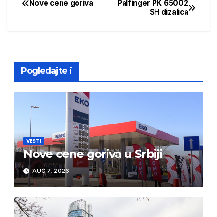
Nove cene goriva
Palfinger PK 65002
Post
SH dizalica
navigation
Pogledajte i
VESTI
Nove cene goriva u Srbiji
AUG 7, 2026