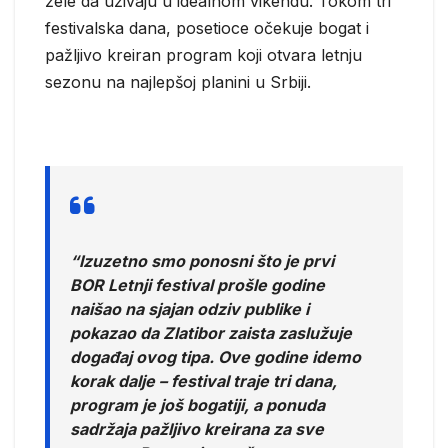
žele da uživaju u idealnom vikendu. Tokom tri
festivalska dana, posetioce očekuje bogat i
pažljivo kreiran program koji otvara letnju
sezonu na najlepšoj planini u Srbiji.
“Izuzetno smo ponosni što je prvi
BOR Letnji festival prošle godine
naišao na sjajan odziv publike i
pokazao da Zlatibor zaista zaslužuje
događaj ovog tipa. Ove godine idemo
korak dalje – festival traje tri dana,
program je još bogatiji, a ponuda
sadržaja pažljivo kreirana za sve