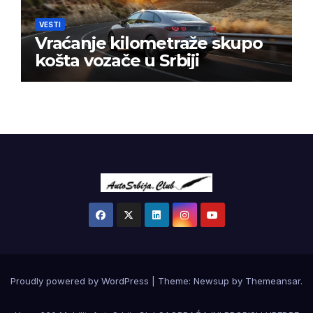
VESTI
Vraćanje kilometraže skupo
košta vozače u Srbiji
Proudly powered by WordPress
|
Theme:
Newsup
by
Themeansar
.