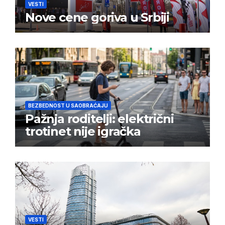
VESTI
Nove cene goriva u Srbiji
BEZBEDNOST U SAOBRAĆAJU
Pažnja roditelji: električni
trotinet nije igračka
VESTI