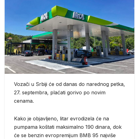
Vozači u Srbiji će od danas do narednog petka,
27. septembra, plaćati gorivo po novim
cenama.
Kako je objavljeno, litar evrodizela će na
pumpama koštati maksimalno 190 dinara, dok
će se benzin evropremijum BMB 95 najviše