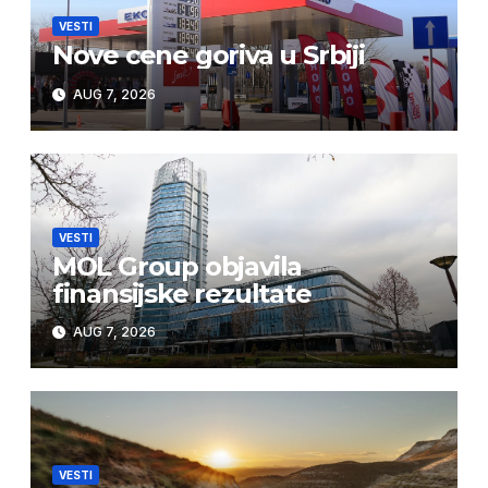
VESTI
Nove cene goriva u Srbiji
AUG 7, 2026
VESTI
MOL Group objavila
finansijske rezultate
AUG 7, 2026
VESTI