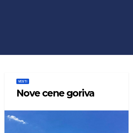
VESTI
Nove cene goriva