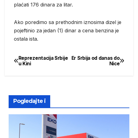
plaćati 176 dinara za litar.
Ako poredimo sa prethodnim iznosima dizel je
pojeftinio za jedan (1) dinar a cena benzina je
ostala ista.
Reprezentacija Srbije
Er Srbija od danas do
Post
u Kini
Nice
navigation
Pogledajte i