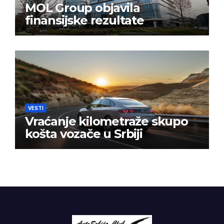
MOL Group objavila
finansijske rezultate
VESTI
Vraćanje kilometraže skupo
košta vozače u Srbiji