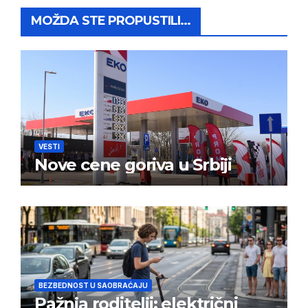
MOŽDA STE PROPUSTILI...
VESTI
Nove cene goriva u Srbiji
BEZBEDNOST U SAOBRAĆAJU
Pažnja roditelji: električni