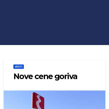
VESTI
Nove cene goriva