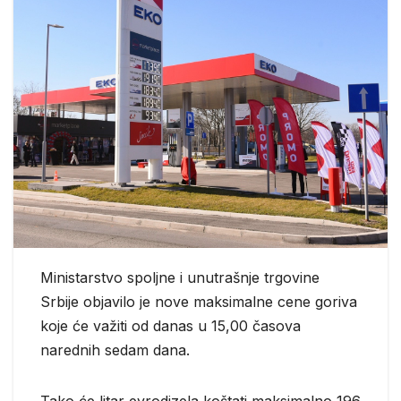
Ministarstvo spoljne i unutrašnje trgovine
Srbije objavilo je nove maksimalne cene goriva
koje će važiti od danas u 15,00 časova
narednih sedam dana.
Tako će litar evrodizela koštati maksimalno 196