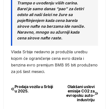
Trampa o uvođenju viših carina.
Barel je samo danas “pao” za četiri
odsto ali naši šeici ne žure sa
pojeftinjenjem kada cena barela
sirove nafte na berzama ide naniže.
Naravno, mnogo su ažurniji kada
cena sirove nafte raste.
Vlada Srbije nedavno je produžila uredbu
kojom će ograničenje cena evro dizela i
benzina evro premijum BMB 95 biti produženo
za još šest meseci.
Prodaja vozila u Srbiji
Olakšani uslovi
Post
u 2025.
emisije CO2 za
evropsku auto-
navigation
industriju