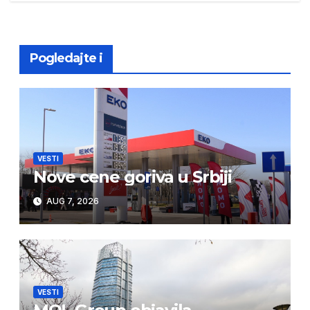
Pogledajte i
VESTI
Nove cene goriva u Srbiji
AUG 7, 2026
VESTI