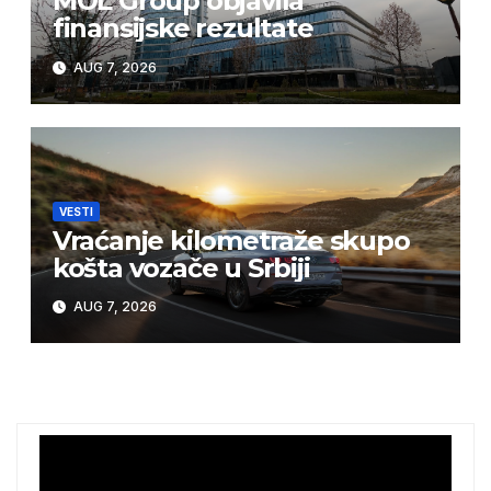
MOL Group objavila
finansijske rezultate
AUG 7, 2026
VESTI
Vraćanje kilometraže skupo
košta vozače u Srbiji
AUG 7, 2026