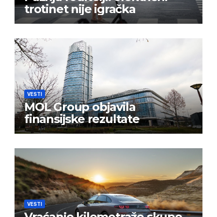
trotinet nije igračka
VESTI
MOL Group objavila
finansijske rezultate
VESTI
Vraćanje kilometraže skupo