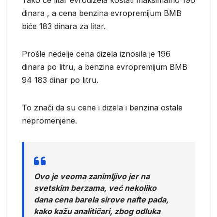
dinara , a cena benzina evropremijum BMB
biće 183 dinara za litar.
Prošle nedelje cena dizela iznosila je 196
dinara po litru, a benzina evropremijum BMB
94 183 dinar po litru.
To znači da su cene i dizela i benzina ostale
nepromenjene.
Ovo je veoma zanimljivo jer na
svetskim berzama, već nekoliko
dana cena barela sirove nafte pada,
kako kažu analitičari, zbog odluka