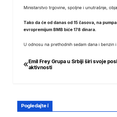
Ministarstvo trgovine, spoljne i unutrašnje, obj
Tako da će od danas od 15 časova, na pumpama 
evropremijum BMB biće 178 dinara
.
U odnosu na prethodnih sedam dana i benzin i diz
Emil Frey Grupa u Srbiji širi svoje po
Post
aktivnosti
navigation
Pogledajte i