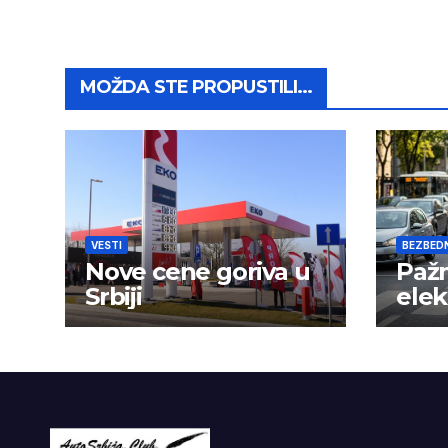
MOŽDA STE PROPUSTILI...
VESTI
BEZBED
Nove cene goriva u
Pažn
Srbiji
elek
nije