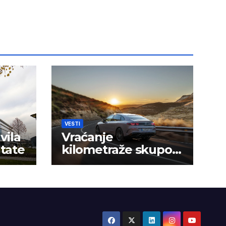
VESTI
vila
Vraćanje
ltate
kilometraže skupo
košta vozače u Srbiji