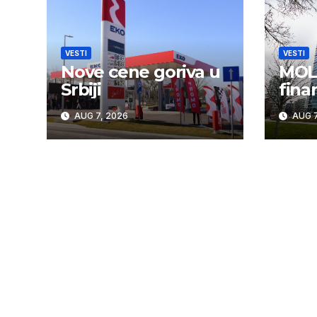
VESTI
VESTI
Nove cene goriva u
MOL 
Srbiji
fina
AUG 7, 2026
AUG 7