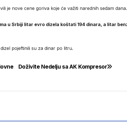
avili je nove cene goriva koje će važiti narednih sedam dana.
u Srbiji litar evro dizela koštati 194 dinara, a litar ben
el pojeftinili su za dinar po litru.
slovne
Doživite Nedelju sa AK Kompresor