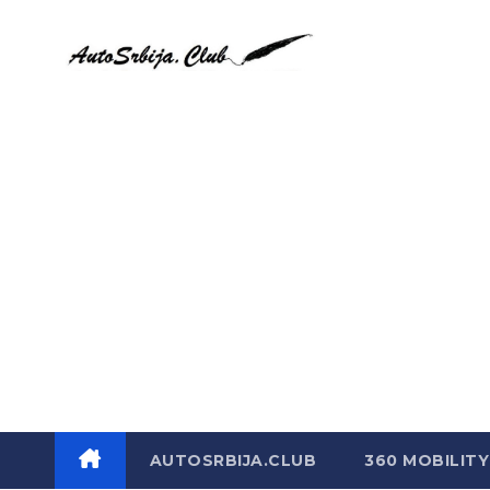
Skip
to
content
AUTOSRBIJA.CLUB
360 MOBILITY