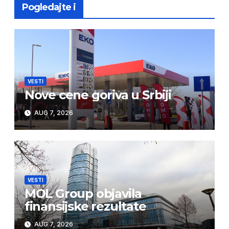
Pogledajte i
VESTI
Nove cene goriva u Srbiji
AUG 7, 2026
VESTI
MOL Group objavila
finansijske rezultate
AUG 7, 2026