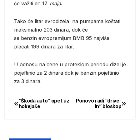
će važiti do 17.
maja
.
Tako će litar
evrodizela na pumpama koštati
maksimalno 203 dinara, dok će
se benzin evropremijum BMB 95 najviše
plaćati 199 dinara za litar.
U odnosu na cene u proteklom periodu dizel je
pojeftinio za 2 dinara dok je benzin pojeftinio
za 3 dinara.
“Škoda auto” opet uz
Ponovo radi “drive-
Post
hokejaše
in” bioskop
navigation