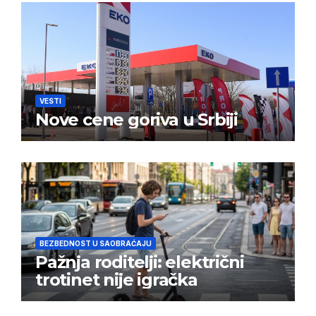
VESTI
Nove cene goriva u Srbiji
BEZBEDNOST U SAOBRAĆAJU
Pažnja roditelji: električni
trotinet nije igračka