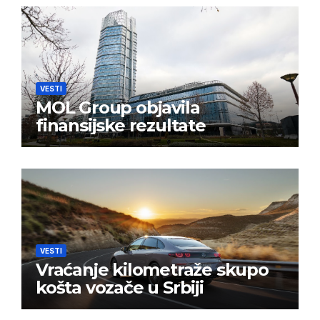
VESTI
MOL Group objavila
finansijske rezultate
VESTI
Vraćanje kilometraže skupo
košta vozače u Srbiji