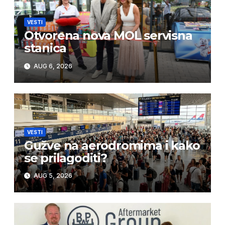
VESTI
Otvorena nova MOL servisna
stanica
AUG 6, 2026
VESTI
Gužve na aerodromima i kako
se prilagoditi?
AUG 5, 2026