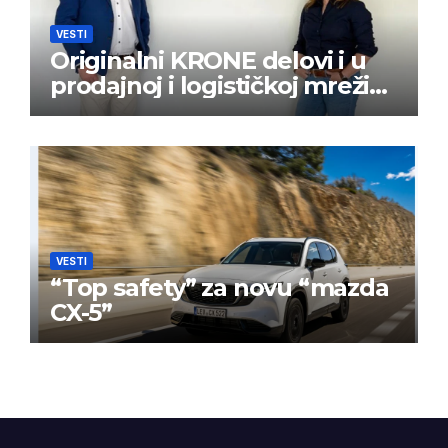
VESTI
Originalni KRONE delovi i u
prodajnoj i logističkoj mreži
BPW Aftermarket grupe
VESTI
“Top safety” za novu “mazda
CX-5”