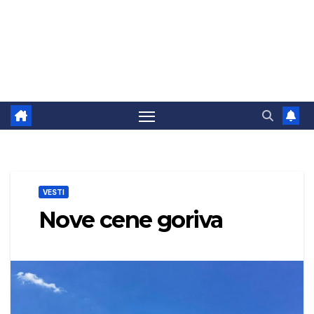
VESTI
Nove cene goriva