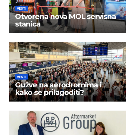
VESTI
Otvorena nova MOL servisna
stanica
VESTI
Gužve na aerodromima i
kako se prilagoditi?