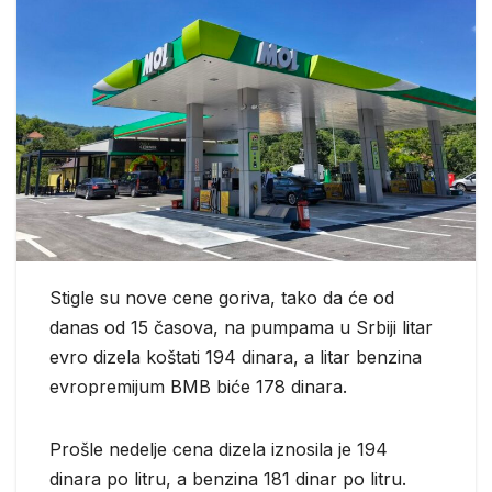
Stigle su nove cene goriva, tako da će od
danas od 15 časova, na pumpama u Srbiji litar
evro dizela koštati 194 dinara, a litar benzina
evropremijum BMB biće 178 dinara.
Prošle nedelje cena dizela iznosila je 194
dinara po litru, a benzina 181 dinar po litru.