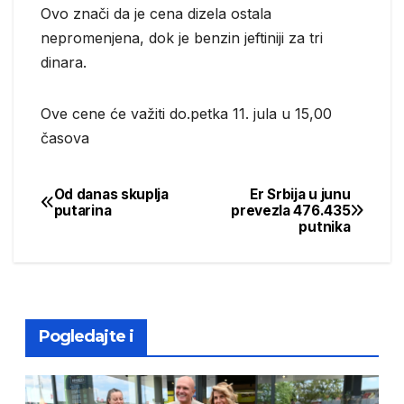
Ovo znači da је cena dizela ostala
nepromenjena, dok je benzin jeftiniji za tri
dinara.
Ove cene će važiti do.petka 11. jula u 15,00
časova
Od danas skuplja
Er Srbija u junu
Post
putarina
prevezla 476.435
putnika
navigation
Pogledajte i