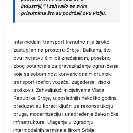
industriji,“ i zahvalio se svim
prisutnima što su podržali ovu viziju.
Intermodalni transport trenutno nije široko
zastupljen na prostoru Srbije i Balkana, što
ovu inicijativu čini još značajnijom, posebno
zbog potencijala za prevazilaženje ograničenja
koje sa sobom nosi konvencionalni drumski
transport (deficit vozača, zagađenje, visoki
troškovi). Zahvaljujući inicijativama Vlade
Republike Srbije, u poslednjih nekoliko godina
preduzeti su koraci ključni za rekonstrukciju
pruga, modernizaciju i unapređenje železničke
infrastrukture. Ulaganja u izgradnju
intermodalnih terminala širom Srbije