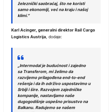
železnički saobraćaj, što ne koristi
samo ekonomiji, već na kraju i našoj
klimi.”
Karl Acinger, generalni direktor Rail Cargo
Logistics Austrija
, dodaje:
„Intermodal je budućnost i zajedno
sa Transferom, mi želimo da
razvijemo prilagođena end-to-end
rešenja i da ih održivo uspostavimo u
Srbiji i šire. Razvojem zajedničke
kompanije, nastavljamo naše
dugogodišnje uspešno prisustvo na
Balkanu. Radujemo se našem