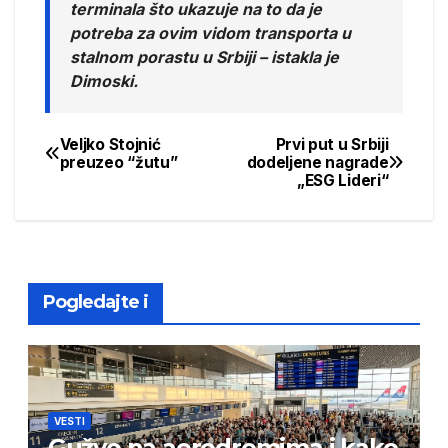
terminala što ukazuje na to da je
potreba za ovim vidom transporta u
stalnom porastu u Srbiji – istakla je
Dimoski.
Veljko Stojnić
Prvi put u Srbiji
Post
preuzeo “žutu”
dodeljene nagrade
„ESG Lideri“
navigation
Pogledajte i
VESTI
Gužve na aerodromima i kako