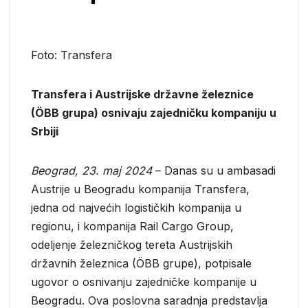
Foto: Transfera
Transfera i Austrijske državne železnice
(ÖBB grupa) osnivaju zajedničku kompaniju u
Srbiji
Beograd, 23. maj 2024
– Danas su u ambasadi
Austrije u Beogradu kompanija Transfera,
jedna od najvećih logističkih kompanija u
regionu, i kompanija Rail Cargo Group,
odeljenje železničkog tereta Austrijskih
državnih železnica (ÖBB grupe), potpisale
ugovor o osnivanju zajedničke kompanije u
Beogradu. Ova poslovna saradnja predstavlja