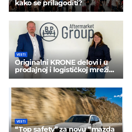
kako se prilagoditi?
VESTI
Originalni KRONE delovi i u
prodajnoj i logističkoj mreži
BPW Aftermarket grupe
VESTI
“Top safety” za novu “mazda