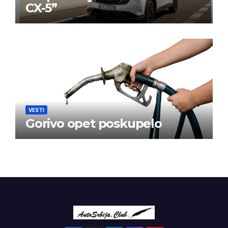
CX-5”
VESTI
Gorivo opet poskupelo