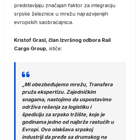
predstavljaju značajan faktor za integraciju
srpske železnice u mrežu najrazvijenijih
evropskih saobraćajnica.
Kristof Grasl, član Izvršnog odbora Rail
Cargo Group
, ističe:
„Mi obezbeđujemo mrežu, Transfera
pruža ekspertizu. Zajedničkim
snagama, nastojimo da uspostavimo
održiva rešenja za logistiku i
špediciju za srpsko tržište, koje je
godinama jedno od najbrže rastućih u
Evropi. Ovo olakšava srpskoj
industriji da pređe sa drumskog na