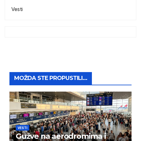
Vesti
MOŽDA STE PROPUSTILI...
VESTI
Gužve na aerodromima i