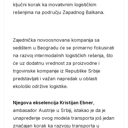
ključni korak ka inovativnim logističkim
rešenjima na području Zapadnog Balkana.
Zajednička novoosnovana kompanija sa
sedištem u Beogradu će se primarno fokusirati
na razvoj intermodalnih logističkih rešenja, što
će uz dodatnu vrednost za proizvodne i
trgovinske kompanije iz Republike Srbije
predstavljati i važan napredak u oblasti
ekološki održive logistike.
Njegova ekselencija Kristijan Ebner
,
ambasador Austrije u Srbiji, istakao je da je
unapređenje ovog modela transporta još jedan
značajan korak ka razvoju transporta u