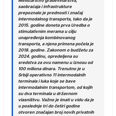
Ministarstvo građevinarstva,
saobraćaja i infrastrukture
prepoznalo je prednosti i značaj
intermodalnog transporta, tako da je
2015. godine doneta prva Uredba o
stimulativnim merama u cilju
unapređenja kombinovanog
transporta, a njena primena počela je
2018. godine. Zakonom o budžetu za
2024. godinu, opredeljena su
sredstva za ovu namenu u iznosu od
100 miliona dinara. Trenutno je u
Srbiji operativno 11 intermodalnih
terminala i luka koje se bave
intermodalnim transportom, od kojih
su dva terminala u državnom
vlasništvu. Važno je imati u vidu da je
u poslednje tri do četiri godine
otvoren značajan broj novih privatnih