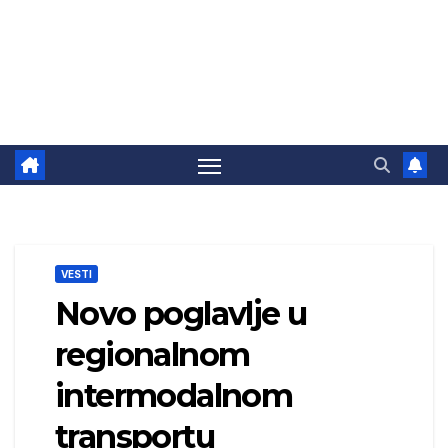
VESTI
Novo poglavlje u
regionalnom
intermodalnom
transportu