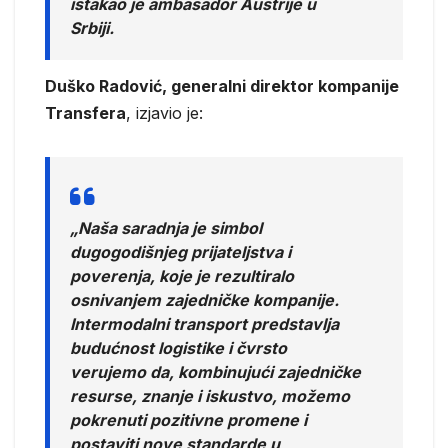
istakao je ambasador Austrije u
Srbiji.
Duško Radović, generalni direktor kompanije
Transfera
, izjavio je:
„Naša saradnja je simbol
dugogodišnjeg prijateljstva i
poverenja, koje je rezultiralo
osnivanjem zajedničke kompanije.
Intermodalni transport predstavlja
budućnost logistike i čvrsto
verujemo da, kombinujući zajedničke
resurse, znanje i iskustvo, možemo
pokrenuti pozitivne promene i
postaviti nove standarde u