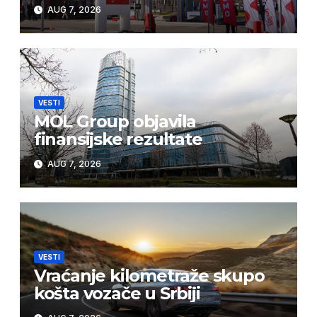
AUG 7, 2026
VESTI
MOL Group objavila
finansijske rezultate
AUG 7, 2026
VESTI
Vraćanje kilometraže skupo
košta vozače u Srbiji