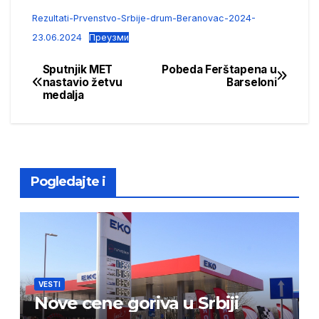
Rezultati-Prvenstvo-Srbije-drum-Beranovac-2024-
23.06.2024
Преузми
Sputnjik MET
Pobeda Ferštapena u
Post
nastavio žetvu
Barseloni
medalja
navigation
Pogledajte i
VESTI
Nove cene goriva u Srbiji