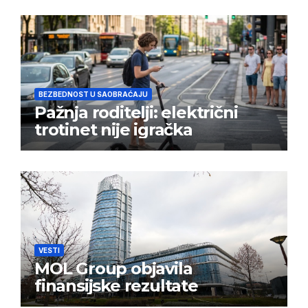
BEZBEDNOST U SAOBRAĆAJU
Pažnja roditelji: električni
trotinet nije igračka
VESTI
MOL Group objavila
finansijske rezultate