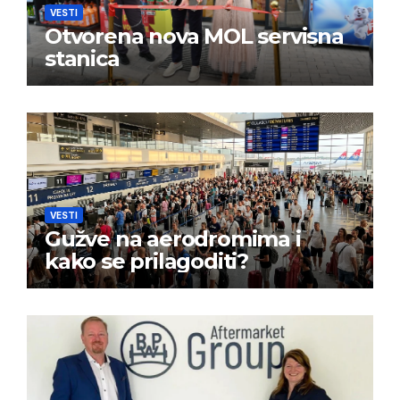
VESTI
Otvorena nova MOL servisna
stanica
VESTI
Gužve na aerodromima i
kako se prilagoditi?