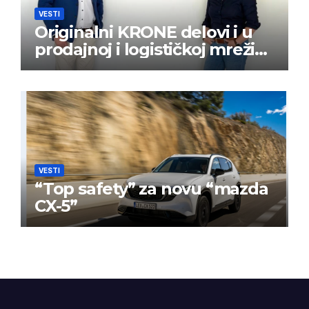
VESTI
Originalni KRONE delovi i u
prodajnoj i logističkoj mreži
BPW Aftermarket grupe
VESTI
“Top safety” za novu “mazda
CX-5”