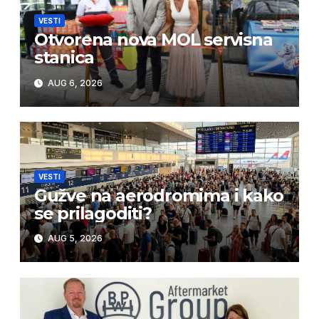
VESTI
Otvorena nova MOL servisna
stanica
AUG 6, 2026
VESTI
Gužve na aerodromima i kako
se prilagoditi?
AUG 5, 2026