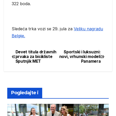
322 boda.
Sledeća trka vozi se 29. jula za
Veliku nagradu
Belgije.
Devet titula državnih
Sportski i luksuzni:
Post
prvaka za bicikliste
novi, vrhunski modeli
Sputnjik MET
Panamera
navigation
Pogledajte i