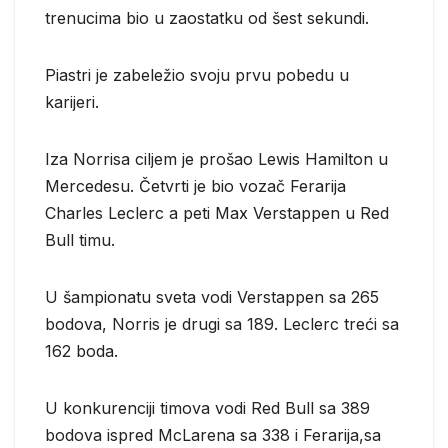
trenucima bio u zaostatku od šest sekundi.
Piastri je zabeležio svoju prvu pobedu u
karijeri.
Iza Norrisa ciljem je prošao Lewis Hamilton u
Mercedesu. Četvrti je bio vozač Ferarija
Charles Leclerc a peti Max Verstappen u Red
Bull timu.
U šampionatu sveta vodi Verstappen sa 265
bodova, Norris je drugi sa 189. Leclerc treći sa
162 boda.
U konkurenciji timova vodi Red Bull sa 389
bodova ispred McLarena sa 338 i Ferarija,sa