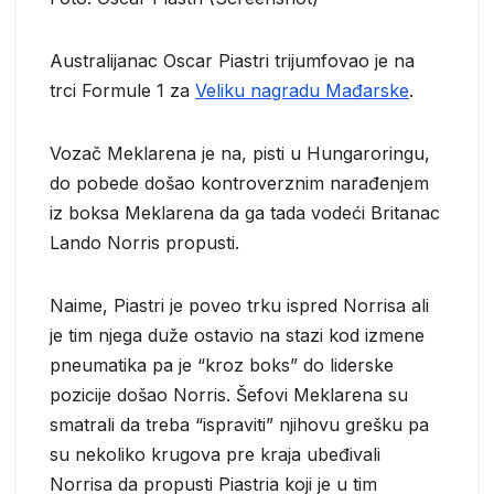
Australijanac Oscar Piastri trijumfovao je na
trci Formule 1 za
Veliku nagradu Mađarske
.
Vozač Meklarena je na, pisti u Hungaroringu,
do pobede došao kontroverznim narađenjem
iz boksa Meklarena da ga tada vodeći Britanac
Lando Norris propusti.
Naime, Piastri je poveo trku ispred Norrisa ali
je tim njega duže ostavio na stazi kod izmene
pneumatika pa je “kroz boks” do liderske
pozicije došao Norris. Šefovi Meklarena su
smatrali da treba “ispraviti” njihovu grešku pa
su nekoliko krugova pre kraja ubeđivali
Norrisa da propusti Piastria koji je u tim