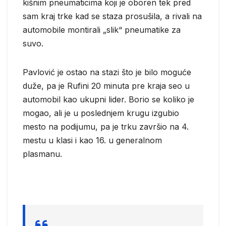
kišnim pneumaticima koji je oboren tek pred
sam kraj trke kad se staza prosušila, a rivali na
automobile montirali „slik“ pneumatike za
suvo.
Pavlović je ostao na stazi što je bilo moguće
duže, pa je Rufini 20 minuta pre kraja seo u
automobil kao ukupni lider. Borio se koliko je
mogao, ali je u poslednjem krugu izgubio
mesto na podijumu, pa je trku završio na 4.
mestu u klasi i kao 16. u generalnom
plasmanu.