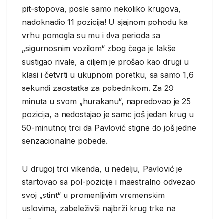
pit-stopova, posle samo nekoliko krugova,
nadoknadio 11 pozicija! U sjajnom pohodu ka
vrhu pomogla su mu i dva perioda sa
„sigurnosnim vozilom“ zbog čega je lakše
sustigao rivale, a ciljem je prošao kao drugi u
klasi i četvrti u ukupnom poretku, sa samo 1,6
sekundi zaostatka za pobednikom. Za 29
minuta u svom „hurakanu“, napredovao je 25
pozicija, a nedostajao je samo još jedan krug u
50-minutnoj trci da Pavlović stigne do još jedne
senzacionalne pobede.
U drugoj trci vikenda, u nedelju, Pavlović je
startovao sa pol-pozicije i maestralno odvezao
svoj „stint“ u promenljivim vremenskim
uslovima, zabeleživši najbrži krug trke na