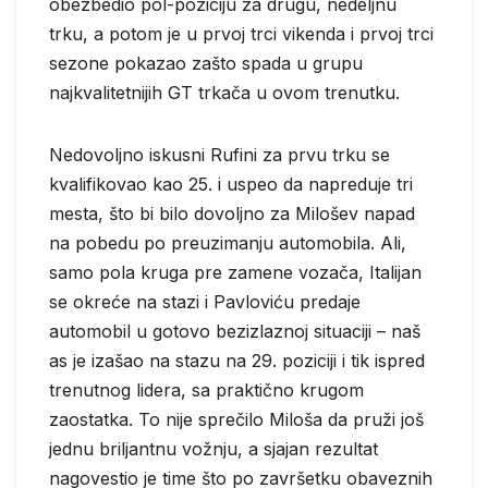
obezbedio pol-poziciju za drugu, nedeljnu
trku, a potom je u prvoj trci vikenda i prvoj trci
sezone pokazao zašto spada u grupu
najkvalitetnijih GT trkača u ovom trenutku.
Nedovoljno iskusni Rufini za prvu trku se
kvalifikovao kao 25. i uspeo da napreduje tri
mesta, što bi bilo dovoljno za Milošev napad
na pobedu po preuzimanju automobila. Ali,
samo pola kruga pre zamene vozača, Italijan
se okreće na stazi i Pavloviću predaje
automobil u gotovo bezizlaznoj situaciji – naš
as je izašao na stazu na 29. poziciji i tik ispred
trenutnog lidera, sa praktično krugom
zaostatka. To nije sprečilo Miloša da pruži još
jednu briljantnu vožnju, a sjajan rezultat
nagovestio je time što po završetku obaveznih