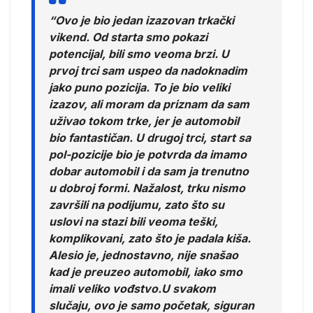
“Ovo je bio jedan izazovan trkački
vikend. Od starta smo pokazi
potencijal, bili smo veoma brzi. U
prvoj trci sam uspeo da nadoknadim
jako puno pozicija. To je bio veliki
izazov, ali moram da priznam da sam
uživao tokom trke, jer je automobil
bio fantastičan. U drugoj trci, start sa
pol-pozicije bio je potvrda da imamo
dobar automobil i da sam ja trenutno
u dobroj formi. Nažalost, trku nismo
završili na podijumu, zato što su
uslovi na stazi bili veoma teški,
komplikovani, zato što je padala kiša.
Alesio je, jednostavno, nije snašao
kad je preuzeo automobil, iako smo
imali veliko vođstvo.U svakom
slučaju, ovo je samo početak, siguran