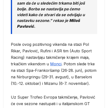
sam da će u sledećim trkama biti još
bolje. Borba se nastavlja pa ćemo
videti kako će stvari da se odvijaju u
nastavku sezone.” rekao je
Miloš
Pavlović
.
Posle ovog pozitivnog vikenda na stazi Pol
Rikar, Pavlović, Rufini i ASR tim (Auto Sport
Racing) nastavljaju takmičenje krajem maja,
trkačkim vikendom u
Monci
. Potom slede trke
na stazi Spa-Frankoršamp (26-28. jun), potom
na Nirburgringu (29-31. avgust), u Barseloni
(10.-12. oktobar) i Mizanu (6-7. novembar).
Uz Super Trofeo Evropa takmičenje, Pavlović
će ove sezone nastupati i u italijanskom GT