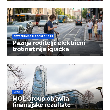
BEZBEDNOST U SAOBRAĆAJU
Pažnja roditelji: električni
trotinet nije igračka
VESTI
MOL Group objavila
finansijske rezultate