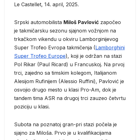
Le Castellet, 14. april, 2025.
Srpski automobilista
Miloš Pavlović
započeo
je takmičarsku sezonu sjajnom vožnjom na
trkačkom vikendu u okviru Lamborginijevog
Super Trofeo Evropa takmičenja (
Lamborghini
Super Trofeo Europe
), koji je održan na stazi
Pol Rikar (Paul Ricard) u Francuskoj. Na prvoj
trci, zajedno sa timskim kolegom, Italijanom
Alesijom Rufinijem (Alessio Ruffini), Pavlović je
osvojio drugo mesto u klasi Pro-Am, dok je
tandem tima ASR na drugoj trci zauzeo četvrtu
poziciju u klasi.
Subota na poznatoj gran-pri stazi počela je
sjajno za Miloša. Prvo je u kvalifikacijama