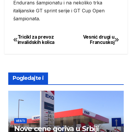
Endurans šampionatu i na nekoliko trka
italijanske GT sprint serije i GT Cup Open
šampionata.
Tricikl za prevoz
Vesnić drugi u
Post
invalidskih kolica
Francuskoj
navigation
Pogledajte i
VESTI
Nove cene goriva u Srbiji