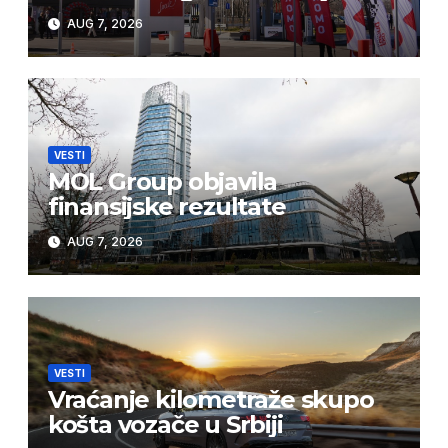
AUG 7, 2026
VESTI
MOL Group objavila
finansijske rezultate
AUG 7, 2026
VESTI
Vraćanje kilometraže skupo
košta vozače u Srbiji