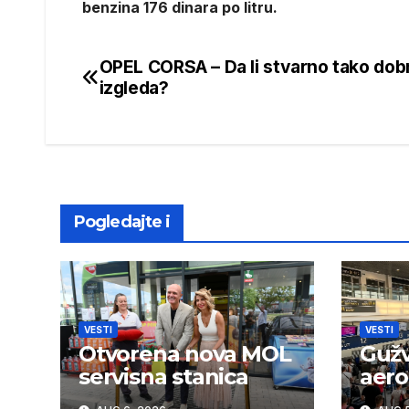
benzina 176 dinara po litru.
OPEL CORSA – Da li stvarno tako dob
Post
izgleda?
navigation
Pogledajte i
VESTI
VESTI
Otvorena nova MOL
Guž
servisna stanica
aero
se p