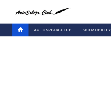
Skip
to
content
AUTOSRBIJA.CLUB
360 MOBILITY