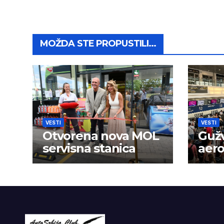
MOŽDA STE PROPUSTILI...
VESTI
VESTI
Otvorena nova MOL
Guž
servisna stanica
aer
se p