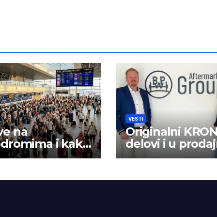
VESTI
ve na
Originalni KRO
odromima i kako
delovi i u prodaj
rilagoditi?
logističkoj mrež
BPW Aftermark
grupe