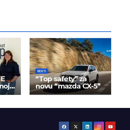
VESTI
NE
“Top safety” za
noj i
novu “mazda CX-5”
i
et