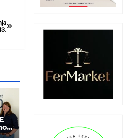
nja
13.
E
oj i