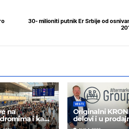
ro
30- milioniti putnik Er Srbije od osniva
20
VESTI
ve na
Originalni KRON
dromima i kako
delovi i u prodajn
rilagoditi?
logističkoj mreži