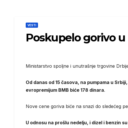
VESTI
Poskupelo gorivo u S
Ministarstvo spoljne i unutrašnje trgovine Drbij
Od danas od 15 časova, na pumpama u Srbiji, li
evropremijum BMB biće 178 dinara
.
Nove cene goriva biće na snazi do sledećeg pet
U odnosu na prošlu nedelju, i dizel i benzin su