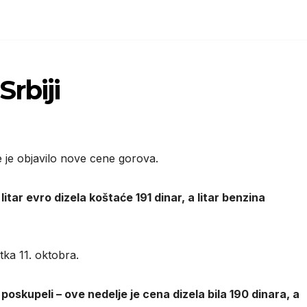
rbiji
e je objavilo nove cene gorova.
tar evro dizela koštaće 191 dinar, a litar benzina
ka 11. oktobra.
 poskupeli – ove nedelje je cena dizela bila 190 dinara, a