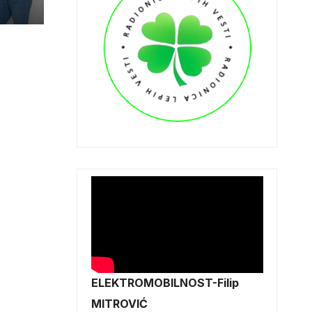
et
ELEKTROMOBILNOST-Filip
MITROVIĆ