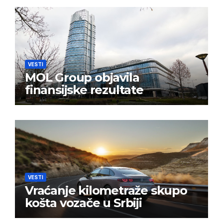
VESTI
MOL Group objavila
finansijske rezultate
VESTI
Vraćanje kilometraže skupo
košta vozače u Srbiji