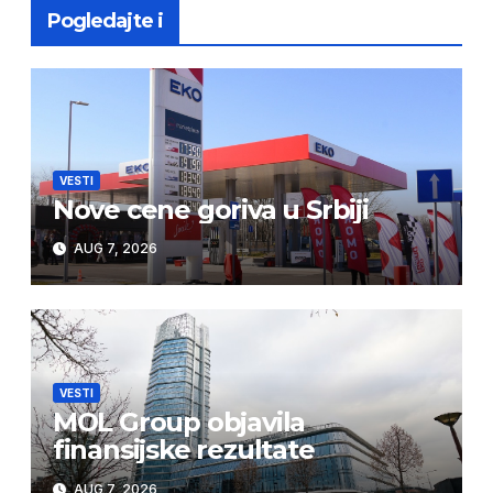
Pogledajte i
VESTI
Nove cene goriva u Srbiji
AUG 7, 2026
VESTI
MOL Group objavila
finansijske rezultate
AUG 7, 2026