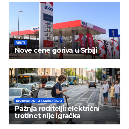
VESTI
Nove cene goriva u Srbiji
BEZBEDNOST U SAOBRAĆAJU
Pažnja roditelji: električni
trotinet nije igračka