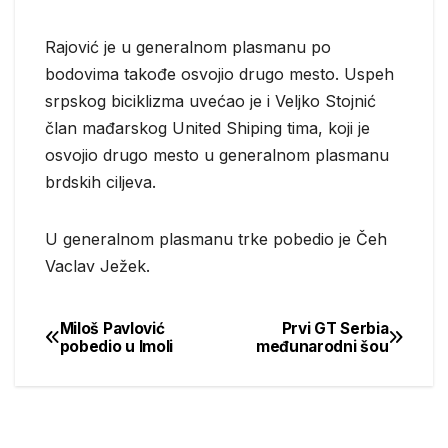
Rajović je u generalnom plasmanu po
bodovima takođe osvojio drugo mesto. Uspeh
srpskog biciklizma uvećao je i Veljko Stojnić
član mađarskog United Shiping tima, koji je
osvojio drugo mesto u generalnom plasmanu
brdskih ciljeva.
U generalnom plasmanu trke pobedio je Čeh
Vaclav Ježek.
Miloš Pavlović
Prvi GT Serbia
Post
pobedio u Imoli
međunarodni šou
navigation