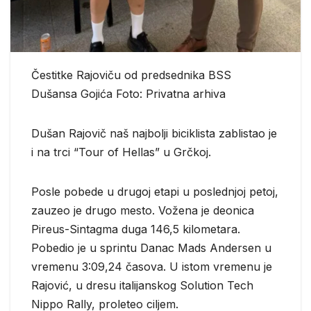
Čestitke Rajoviču od predsednika BSS
Dušansa Gojića Foto: Privatna arhiva
Dušan Rajovič naš najbolji biciklista zablistao je
i na trci “Tour of Hellas” u Grčkoj.
Posle pobede u drugoj etapi u poslednjoj petoj,
zauzeo je drugo mesto. Vožena je deonica
Pireus-Sintagma duga 146,5 kilometara.
Pobedio je u sprintu Danac Mads Andersen u
vremenu 3:09,24 časova. U istom vremenu je
Rajović, u dresu italijanskog Solution Tech
Nippo Rally, proleteo ciljem.