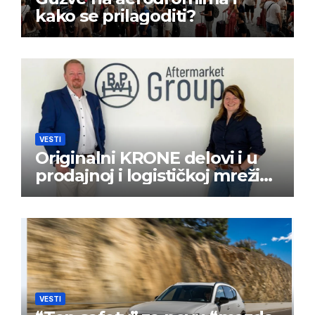
kako se prilagoditi?
VESTI
Originalni KRONE delovi i u
prodajnoj i logističkoj mreži
BPW Aftermarket grupe
VESTI