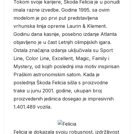
Tokom svoje karijere, Škoda Felicia je u ponudi
imala razne izvedbe. Godine 1995. sa ovim
modelom je po prvi put predstavljena
vrhunska linija opreme Laurin & Klement.
Godinu dana kasnije, posebno izdanje Atlanta
objavljeno je u čast Letnjih olimpijskih igara.
Ostala značajna izdanja uključivala su Sport
Line, Color Line, Excellent, Magic, Family i
Mystery, od kojih poslednji ima motiv inspirisan
Praškim astronomskim satom. Kada je
poslednja Škoda Felicia sišla s proizvodne
trake u junu 2001. godine, ukupan broj
proizvedenih jedinica dosegao je impresivnih
1.401.489 vozila.
Felicia je dokazala svoju robusnost, izdržljivost