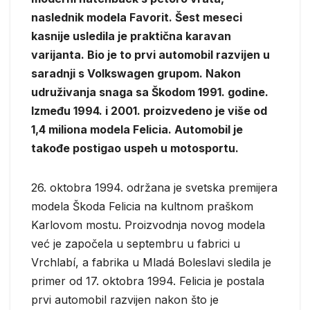
naslednik modela Favorit. Šest meseci
kasnije usledila je praktična karavan
varijanta. Bio je to prvi automobil razvijen u
saradnji s Volkswagen grupom. Nakon
udruživanja snaga sa Škodom 1991. godine.
Između 1994. i 2001. proizvedeno je više od
1,4 miliona modela Felicia. Automobil je
takođe postigao uspeh u motosportu.
26. oktobra 1994. održana je svetska premijera
modela Škoda Felicia na kultnom praškom
Karlovom mostu. Proizvodnja novog modela
već je započela u septembru u fabrici u
Vrchlabí, a fabrika u Mladá Boleslavi sledila je
primer od 17. oktobra 1994. Felicia je postala
prvi automobil razvijen nakon što je