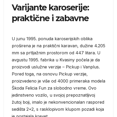
Varijante karoserije:
praktične i zabavne
U junu 1995. ponuda karoserijskih oblika
proširena je na praktični karavan, dužine 4.205
mm sa prtljažnim prostorom od 447 litara. U
avgustu 1995. fabrika u Kvasiny počela je da
proizvodi uslužne verzije – Pickup i Vanplus.
Pored toga, na osnovu Pickup verzije,
proizvedeno je više od 4000 primeraka modela
Škoda Felicia Fun za slobodno vreme. Ovo
jedinstveno vozilo, u svojoj prepoznatljivoj
žutoj boji, imalo je nekonvencionalan raspored
sedišta 2+2, s rasklopivom klupom pozadi koja
je postajala krevet.