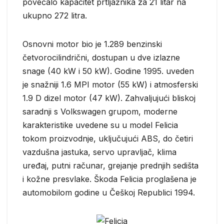
povećalo kapacitet prtljažnika za 21 litar na
ukupno 272 litra.
Osnovni motor bio je 1.289 benzinski
četvorocilindrični, dostupan u dve izlazne
snage (40 kW i 50 kW). Godine 1995. uveden
je snažniji 1.6 MPI motor (55 kW) i atmosferski
1.9 D dizel motor (47 kW). Zahvaljujući bliskoj
saradnji s Volkswagen grupom, moderne
karakteristike uvedene su u model Felicia
tokom proizvodnje, uključujući ABS, do četiri
vazdušna jastuka, servo upravljač, klima
uređaj, putni računar, grejanje prednjih sedišta
i kožne presvlake. Škoda Felicia proglašena je
automobilom godine u Češkoj Republici 1994.