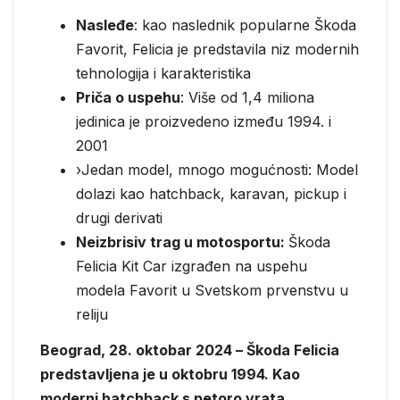
Nasleđe
: kao naslednik popularne Škoda
Favorit, Felicia je predstavila niz modernih
tehnologija i karakteristika
Priča o uspehu
: Više od 1,4 miliona
jedinica je proizvedeno između 1994. i
2001
›Jedan model, mnogo mogućnosti: Model
dolazi kao hatchback, karavan, pickup i
drugi derivati
Neizbrisiv trag u motosportu:
Škoda
Felicia Kit Car izgrađen na uspehu
modela Favorit u Svetskom prvenstvu u
reliju
Beograd, 28. oktobar 2024 – Škoda Felicia
predstavljena je u oktobru 1994. Kao
moderni hatchback s petoro vrata,