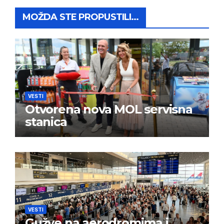
MOŽDA STE PROPUSTILI...
VESTI
Otvorena nova MOL servisna
stanica
VESTI
Gužve na aerodromima i