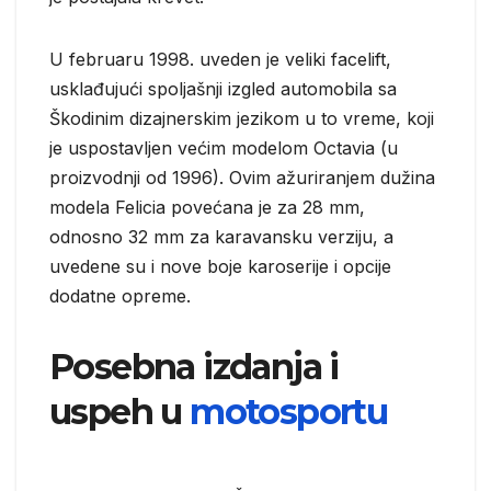
U februaru 1998. uveden je veliki facelift,
usklađujući spoljašnji izgled automobila sa
Škodinim dizajnerskim jezikom u to vreme, koji
je uspostavljen većim modelom Octavia (u
proizvodnji od 1996). Ovim ažuriranjem dužina
modela Felicia povećana je za 28 mm,
odnosno 32 mm za karavansku verziju, a
uvedene su i nove boje karoserije i opcije
dodatne opreme.
Posebna izdanja i
uspeh u
motosportu