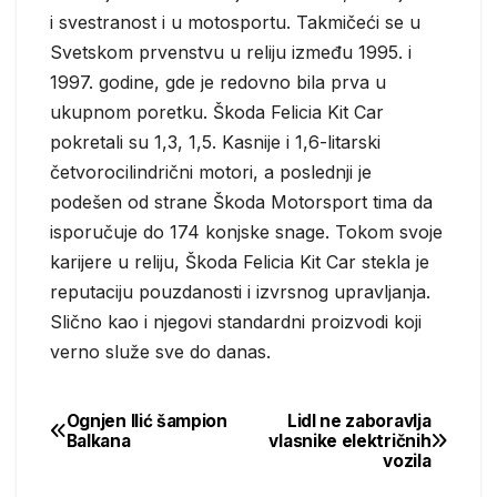
i svestranost i u motosportu. Takmičeći se u
Svetskom prvenstvu u reliju između 1995. i
1997. godine, gde je redovno bila prva u
ukupnom poretku. Škoda Felicia Kit Car
pokretali su 1,3, 1,5. Kasnije i 1,6-litarski
četvorocilindrični motori, a poslednji je
podešen od strane Škoda Motorsport tima da
isporučuje do 174 konjske snage. Tokom svoje
karijere u reliju, Škoda Felicia Kit Car stekla je
reputaciju pouzdanosti i izvrsnog upravljanja.
Slično kao i njegovi standardni proizvodi koji
verno služe sve do danas.
Ognjen Ilić šampion
Lidl ne zaboravlja
Post
Balkana
vlasnike električnih
vozila
navigation