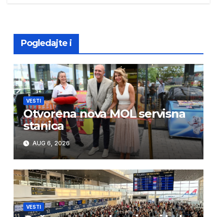
Pogledajte i
VESTI
Otvorena nova MOL servisna
stanica
AUG 6, 2026
VESTI