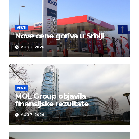
VESTI
Nove cene goriva u Srbiji
AUG 7, 2026
VESTI
MOL Group objavila
finansijske rezultate
AUG 7, 2026