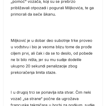
„pomoć“ vozača, koji su se prebrzo
približavali otpozadi i pogurali Miljkovića, te ga
primorali da iseče šikanu.
Miljković je u dobar deo subotnje trke proveo
u vođstvu i bio je veoma blizu tome da prođe
ciljem prvi, ali čak i da se to desilo, od pobede
ne bi bilo ništa, jer su mu sudije dodelile
ukupno 20 sekundi penalizacije zbog
prekoračenja limita staze.
I u drugoj trci se ponavlja ista stvar. Čim neki
vozač „sa strane“ počne da ugrožava
francuske takmičare u borbi za podijum, sudije