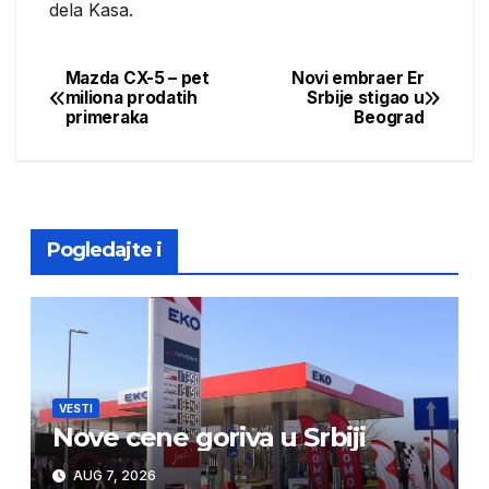
dela Kasa.
Mazda CX-5 – pet
Novi embraer Er
Post
miliona prodatih
Srbije stigao u
primeraka
Beograd
navigation
Pogledajte i
VESTI
Nove cene goriva u Srbiji
AUG 7, 2026