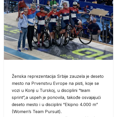
Ženska reprezentacija Srbije zauzela je deseto
mesto na Prvenstvu Evrope na pisti, koje se
vozi u Konji u Turskoj, u disciplini “team
sprint”,a uspeh je ponovila, takođe osvajajući
deseto mesto i u disciplini “Ekipno 4.000 m”
(Women’s Team Pursuit).