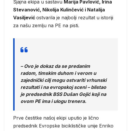
Sjajna ekipa u sastavu
Marija Pavlović, Irina
Stevanović, Nikolija Kulinčević i Natalija
Vasiljević
ostvarila je najbolji rezultat u istoriji
za našu zemlju na PE na pisti.
– Ovo je dokaz da se predanim
radom, timskim duhom i verom u
zajednički cilj mogu ostvariti vrhunski
rezultati i na evropskoj sceni – blistao
je predsednik BSS Dušan Gojić koji na
ovom PE ima i ulogu trenera.
Prve čestitke našoj ekipi uputio je lično
predsednik Evropske biciklističke unije Enriko