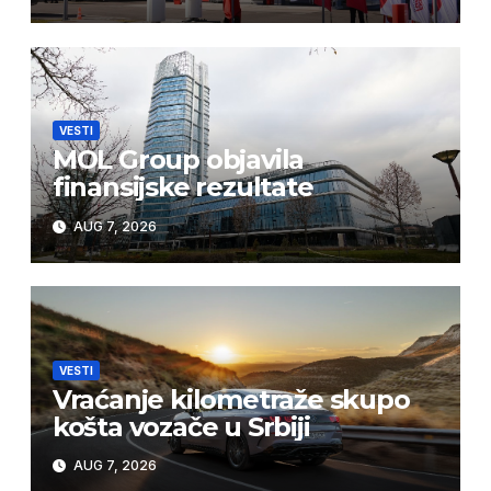
VESTI
MOL Group objavila
finansijske rezultate
AUG 7, 2026
VESTI
Vraćanje kilometraže skupo
košta vozače u Srbiji
AUG 7, 2026