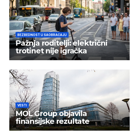
BEZBEDNOST U SAOBRAĆAJU
Pažnja roditelji: električni
trotinet nije igračka
VESTI
MOL Group objavila
finansijske rezultate