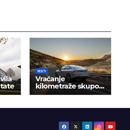
VESTI
vila
Vraćanje
ltate
kilometraže skupo
košta vozače u Srbiji