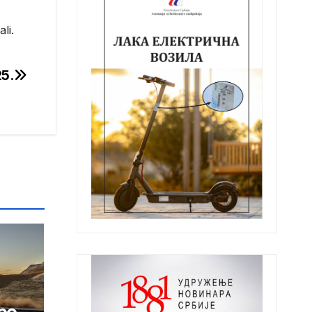
li.
25.
po