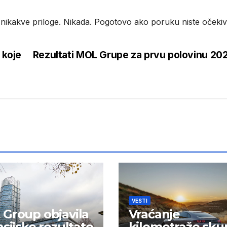
 nikakve priloge. Nikada. Pogotovo ako poruku niste očekiva
 koje
Rezultati MOL Grupe za prvu polovinu 20
VESTI
Group objavila
Vraćanje
nsijske rezultate
kilometraže sku