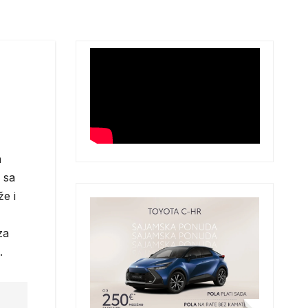
h
 sa
že i
za
.