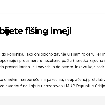
ijete fišing imejl
 do korisnika. Iako oni obično završe u spam folderu, jer i
epoznaju i preusmere u neželjenu poštu (neretko zajedno i
a prevari korisnike i navede ih da otvore linkove koje sadr
oruke o nekim neisporučenim paketima, neuplaćenoj pretplati 
 za putarinu“ na koje je upozoravao i MUP Republike Srbije