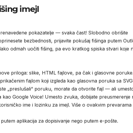
išing imejl
gorenavedene pokazatelje — svaka čast! Slobodno obrišite
prinesete bezbednosti, prijavite pokušaj fišinga putem Out
lako odmah uočiti fišing, pa evo kratkog spiska stvari koje 
ipove priloga: slike, HTML fajlove, pa čak i glasovne poruke
 prikačenim fajlom koji izgleda kao glasovna poruka sa SVG
iste „preslušali“ poruku, morate da otvorite fajl — ali umest
vlja kao Google Voice! Umesto zvuka, dobijate preusmerenje 
 korisničko ime i lozinku za imejl. Više o ovakvim prevarama
putem aplikacija za dopisivanje nego putem e-pošte.