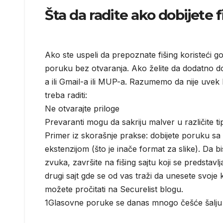
Šta da radite ako dobijete f
Ako ste uspeli da prepoznate fišing koristeći 
poruku bez otvaranja. Ako želite da dodatno do
a ili Gmail-a ili MUP-a. Razumemo da nije uvek 
treba raditi:
Ne otvarajte priloge
Prevaranti mogu da sakriju malver u različite t
Primer iz skorašnje prakse: dobijete poruku sa
ekstenzijom (što je inače format za slike). Da b
zvuka, završite na fišing sajtu koji se predsta
drugi sajt gde se od vas traži da unesete svoje
možete pročitati na Securelist blogu.
1Glasovne poruke se danas mnogo češće šalju 