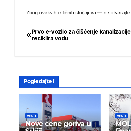
Zbog ovakvih i sličnih slučajeva — ne otvarajte
Prvo e-vozilo za čišćenje kanalizacije
Post
reciklira vodu
navigation
Pogledajte i
VESTI
VESTI
Nove cene goriva u
MOL 
Srbiji
fina