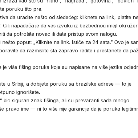
zraza kao što su “hitno”, “nagrada”, “gotovina”, “poklon” 
ite poruku što pre.
va da uradite nešto od sledećeg: kliknete na link, platite n
a“. Cilj napadača je da vas izvuku iz bezbednog imejl okružen
ti da potrošite novac ili date pristup svom nalogu.
ešto poput: „Kliknite na link. Ističe za 24 sata.” Ovo je s
oravite da razmislite šta zapravo radite i prestanete da paž
je više fišing poruka koje su napisane na više jezika odje
te u Srbiji, a dobijete poruku sa brazilske adrese — to je
otpuno ignorišete.
io siguran znak fišinga, ali su prevaranti sada mnogo
aše pravo ime — ni to više nije garancija da je poruka legitimn