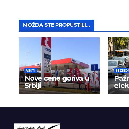
MOŽDA STE PROPUSTILI...
VESTI
BEZBED
Nove cene goriva u
Pažn
Srbiji
elek
nije