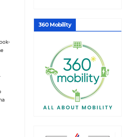
360 Mobility
look-
ne
.
o
na