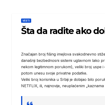
VESTI
Šta da radite ako dob
Značajan broj fišing imejlova svakodnevno stiže
današnji bezbednosni sistemi uglavnom lako pr
nekom legitimnom porukom), veliki broj uspe i d
potom unesu svoje privatne podatke.
Veliki broj korisnika u Srbiji je dobijao bilo p
NETFLIX, ili, najnovije, neuplaćenim „kaznama