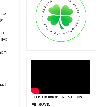
i
ešto
ja i
amo
ljivo
dnom,
a. I
ELEKTROMOBILNOST-Filip
MITROVIĆ