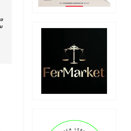
ko
ču