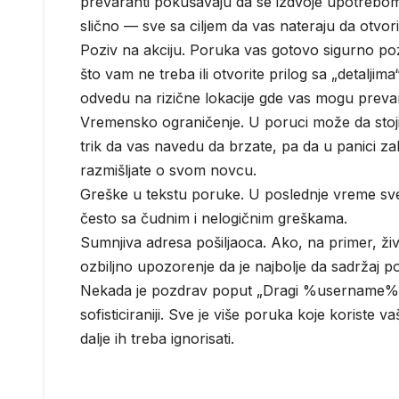
prevaranti pokušavaju da se izdvoje upotrebom i
slično — sve sa ciljem da vas nateraju da otvor
Poziv na akciju. Poruka vas gotovo sigurno pozi
što vam ne treba ili otvorite prilog sa „detaljim
odvedu na rizične lokacije gde vas mogu prevari
Vremensko ograničenje. U poruci može da stoji n
trik da vas navedu da brzate, pa da u panici zab
razmišljate o svom novcu.
Greške u tekstu poruke. U poslednje vreme sve 
često sa čudnim i nelogičnim greškama.
Sumnjiva adresa pošiljaoca. Ako, na primer, živi
ozbiljno upozorenje da je najbolje da sadržaj p
Nekada je pozdrav poput „Dragi %username%“ b
sofisticiraniji. Sve je više poruka koje koriste v
dalje ih treba ignorisati.