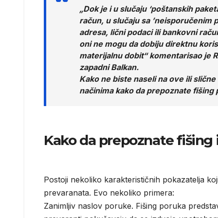
„Dok je i u slučaju ‘poštanskih paket
račun, u slučaju sa ’neisporučenim pa
adresa, lični podaci ili bankovni rač
oni ne mogu da dobiju direktnu korist
materijalnu dobit“ komentarisao je
zapadni Balkan.
Kako ne biste naseli na ove ili slič
načinima kako da prepoznate fišing 
Kako da prepoznate fišing 
Postoji nekoliko karakterističnih pokazatelja ko
prevaranata. Evo nekoliko primera:
Zanimljiv naslov poruke. Fišing poruka predst