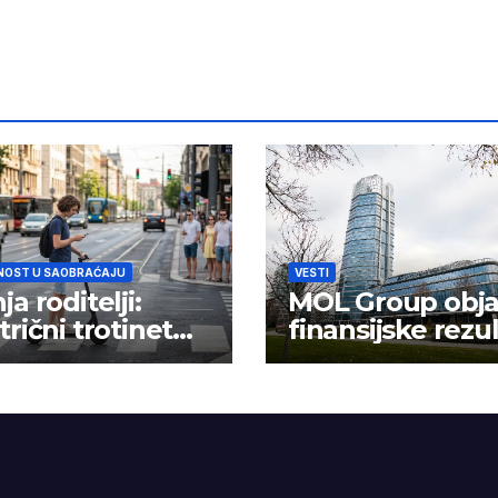
NOST U SAOBRAĆAJU
VESTI
ja roditelji:
MOL Group obja
trični trotinet
finansijske rezu
 igračka