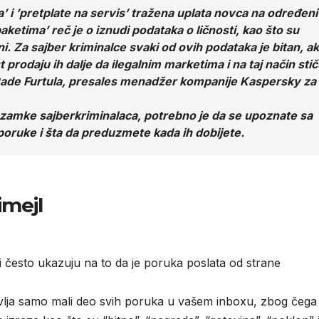
a’ i ’pretplate na servis’ tražena uplata novca na određeni
ketima’ reč je o iznudi podataka o ličnosti, kao što su
uni. Za sajber kriminalce svaki od ovih podataka je bitan, a
 prodaju ih dalje da ilegalnim marketima i na taj način sti
 Rade Furtula, presales menadžer kompanije Kaspersky za
ne zamke sajberkriminalaca, potrebno je da se upoznate sa
poruke i šta da preduzmete kada ih dobijete.
imejl
ji često ukazuju na to da je poruka poslata od strane
avlja samo mali deo svih poruka u vašem inboxu, zbog čega