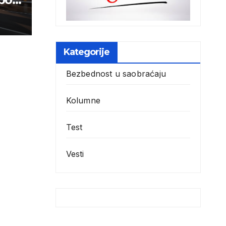
biji
Kategorije
Bezbednost u saobraćaju
Kolumne
Test
Vesti