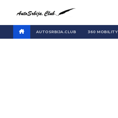
Skip
to
content
AUTOSRBIJA.CLUB
360 MOBILITY