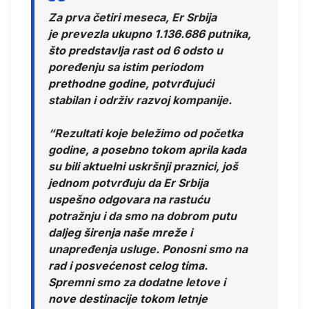
Za prva četiri meseca, Er Srbija
je prevezla ukupno 1.136.686 putnika,
što predstavlja rast od 6 odsto u
poređenju sa istim periodom
prethodne godine, potvrđujući
stabilan i održiv razvoj kompanije.
“Rezultati koje beležimo od početka
godine, a posebno tokom aprila kada
su bili aktuelni uskršnji praznici, još
jednom potvrđuju da Er Srbija
uspešno odgovara na rastuću
potražnju i da smo na dobrom putu
daljeg širenja naše mreže i
unapređenja usluge. Ponosni smo na
rad i posvećenost celog tima.
Spremni smo za dodatne letove i
nove destinacije tokom letnje