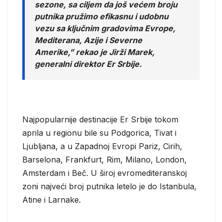
sezone, sa ciljem da još većem broju
putnika pružimo efikasnu i udobnu
vezu sa ključnim gradovima Evrope,
Mediterana, Azije i Severne
Amerike,” rekao je Jirži Marek,
generalni direktor Er Srbije.
Najpopularnije destinacije Er Srbije tokom
aprila u regionu bile su Podgorica, Tivat i
Ljubljana, a u Zapadnoj Evropi Pariz, Cirih,
Barselona, Frankfurt, Rim, Milano, London,
Amsterdam i Beč. U široj evromediteranskoj
zoni najveći broj putnika letelo je do Istanbula,
Atine i Larnake.