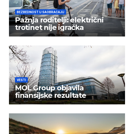
BEZBEDNOST U SAOBRAĆAJU
Pažnja roditelji: električni
trotinet nije igračka
VESTI
MOL Group objavila
finansijske rezultate