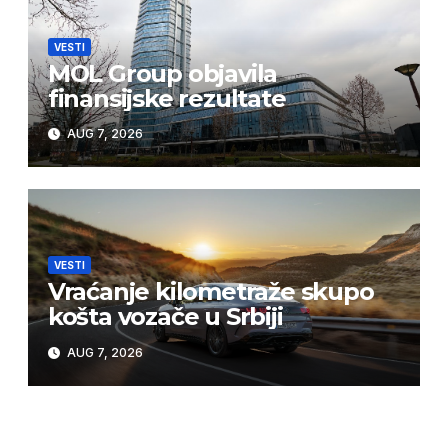
VESTI
MOL Group objavila
finansijske rezultate
AUG 7, 2026
VESTI
Vraćanje kilometraže skupo
košta vozače u Srbiji
AUG 7, 2026