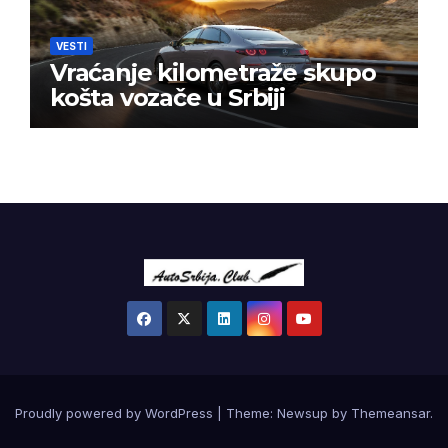
VESTI
Vraćanje kilometraže skupo
košta vozače u Srbiji
Proudly powered by WordPress
|
Theme:
Newsup
by
Themeansar
.