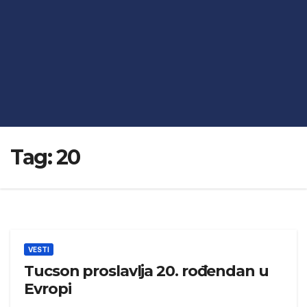
Tag:
20
VESTI
Tucson proslavlja 20. rođendan u
Evropi