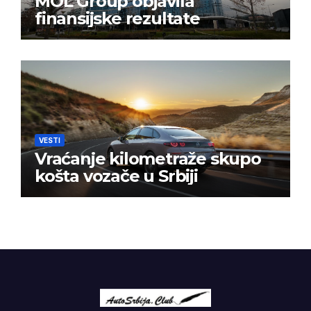
MOL Group objavila
finansijske rezultate
VESTI
Vraćanje kilometraže skupo
košta vozače u Srbiji