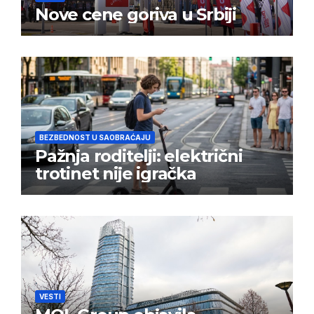
Nove cene goriva u Srbiji
BEZBEDNOST U SAOBRAĆAJU
Pažnja roditelji: električni
trotinet nije igračka
VESTI