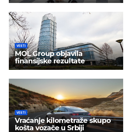
VESTI
MOL Group objavila
finansijske rezultate
VESTI
Vraćanje kilometraže skupo
košta vozače u Srbiji