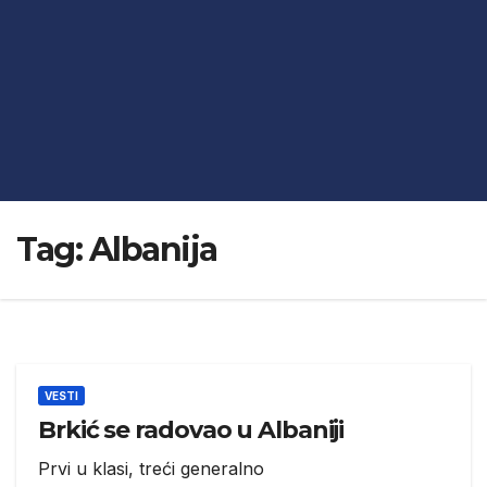
Tag:
Albanija
VESTI
Brkić se radovao u Albaniji
Prvi u klasi, treći generalno