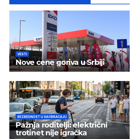
VESTI
Nove cene goriva u Srbiji
BEZBEDNOST U SAOBRAĆAJU
Pažnja roditelji: električni
trotinet nije igračka