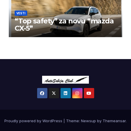
VESTI
“Top safety” za novu “mazda
CX-5”
Proudly powered by WordPress
|
Theme:
Newsup
by
Themeansar
.