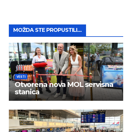
MOŽDA STE PROPUSTILI...
VESTI
Otvorena nova MOL servisna
stanica