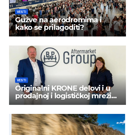
VESTI
Gužve na aerodromima i
kako se prilagoditi?
VESTI
Originalni KRONE delovi i u
prodajnoj i logističkoj mreži
BPW Aftermarket grupe