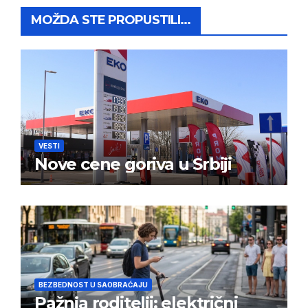
MOŽDA STE PROPUSTILI...
VESTI
Nove cene goriva u Srbiji
BEZBEDNOST U SAOBRAĆAJU
Pažnja roditelji: električni