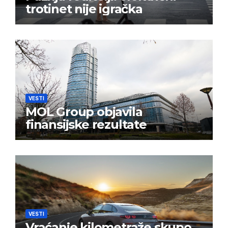
trotinet nije igračka
VESTI
MOL Group objavila
finansijske rezultate
VESTI
Vraćanje kilometraže skupo