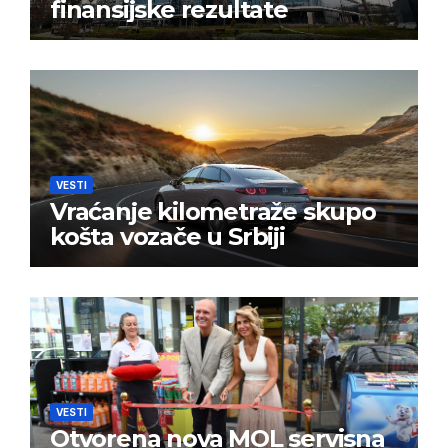
finansijske rezultate
VESTI
Vraćanje kilometraže skupo
košta vozače u Srbiji
VESTI
Otvorena nova MOL servisna