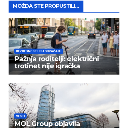
MOŽDA STE PROPUSTILI...
BEZBEDNOST U SAOBRAĆAJU
Pažnja roditelji: električni
trotinet nije igračka
VESTI
MOL Group objavila