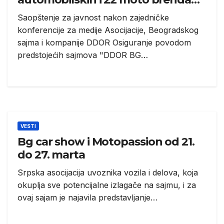
na Sajmu
Saopštenje za javnost nakon zajedničke
konferencije za medije Asocijacije, Beogradskog
sajma i kompanije DDOR Osiguranje povodom
predstojećih sajmova "DDOR BG…
VESTI
Bg car show i Motopassion od 21.
do 27. marta
Srpska asocijacija uvoznika vozila i delova, koja
okuplja sve potencijalne izlagače na sajmu, i za
ovaj sajam je najavila predstavljanje…