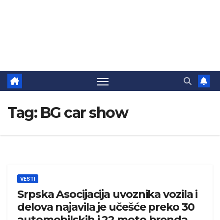
Tag:
BG car show
VESTI
Srpska Asocijacija uvoznika vozila i
delova najavila je učešće preko 30
automobilskih i 22 moto brenda