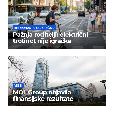
BEZBEDNOST U SAOBRAĆAJU
Pažnja roditelji: električni
trotinet nije igračka
VESTI
MOL Group objavila
finansijske rezultate