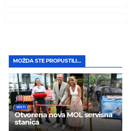
MOŽDA STE PROPUSTILI...
VESTI
Otvorena nova MOL servisna
stanica