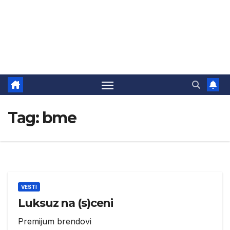
Tag:
bme
VESTI
Luksuz na (s)ceni
Premijum brendovi