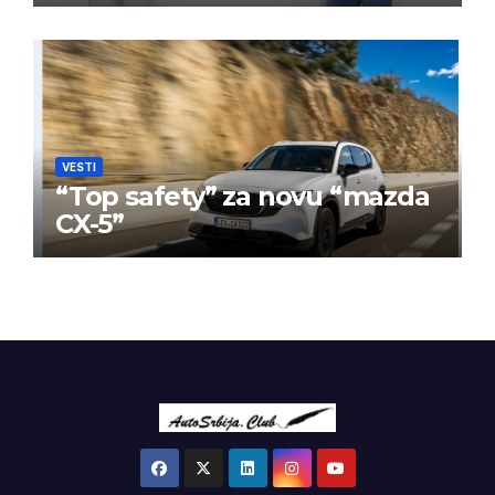
BPW Aftermarket grupe
VESTI
“Top safety” za novu “mazda
CX-5”