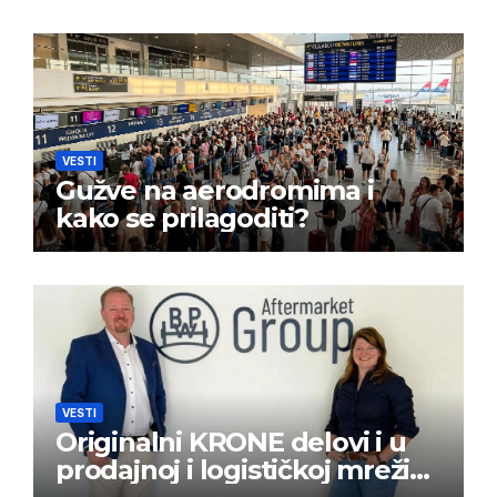
VESTI
Gužve na aerodromima i
kako se prilagoditi?
VESTI
Originalni KRONE delovi i u
prodajnoj i logističkoj mreži