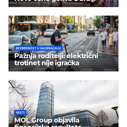
BEZBEDNOST U SAOBRAĆAJU
Pažnja roditelji: električni
trotinet nije igračka
VESTI
MOL Group objavila