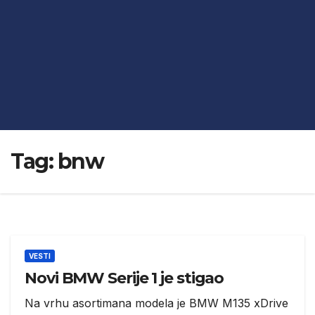
Tag:
bnw
VESTI
Novi BMW Serije 1 je stigao
Na vrhu asortimana modela je BMW M135 xDrive