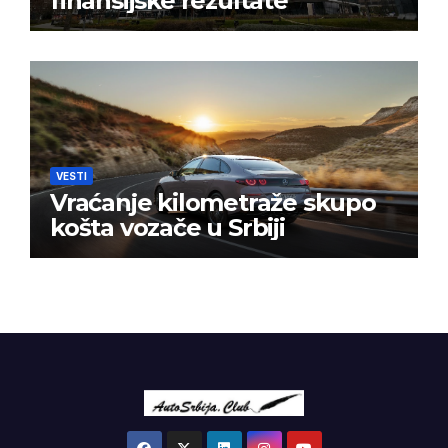
finansijske rezultate
VESTI
Vraćanje kilometraže skupo
košta vozače u Srbiji