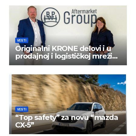
VESTI
Originalni KRONE delovi i u
prodajnoj i logističkoj mreži
BPW Aftermarket grupe
VESTI
“Top safety” za novu “mazda
CX-5”