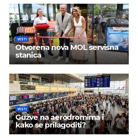
VESTI
Otvorena nova MOL servisna
stanica
VESTI
Gužve na aerodromima i
kako se prilagoditi?