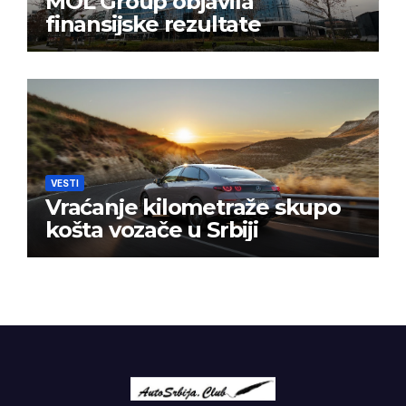
MOL Group objavila
finansijske rezultate
VESTI
Vraćanje kilometraže skupo
košta vozače u Srbiji