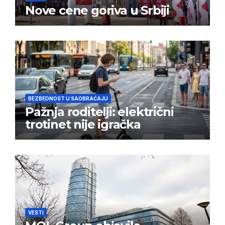
Nove cene goriva u Srbiji
BEZBEDNOST U SAOBRAĆAJU
Pažnja roditelji: električni
trotinet nije igračka
VESTI