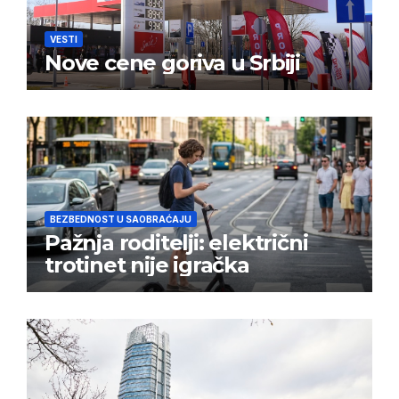
VESTI
Nove cene goriva u Srbiji
BEZBEDNOST U SAOBRAĆAJU
Pažnja roditelji: električni
trotinet nije igračka