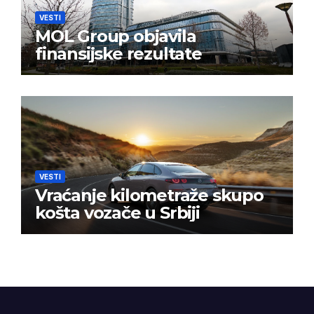
VESTI
MOL Group objavila
finansijske rezultate
VESTI
Vraćanje kilometraže skupo
košta vozače u Srbiji