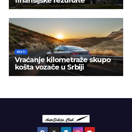
finansijske rezultate
VESTI
Vraćanje kilometraže skupo
košta vozače u Srbiji