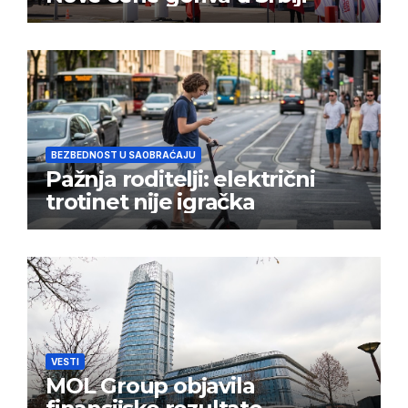
BEZBEDNOST U SAOBRAĆAJU
Pažnja roditelji: električni
trotinet nije igračka
VESTI
MOL Group objavila